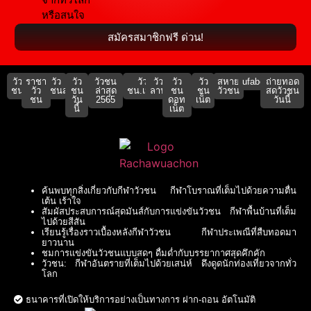
หรือสนใจ
สมัครสมาชิกฟรี ด่วน!
วัว
ราชา
วัว
วัว
วัวชน
วัว
วัว
วัว
วัว
สหาย
ufabet911
ถ่ายทอด
ชน
วัว
ชนสด
ชน
ล่าสุด
ชน.เน็ต
ลาน
ชน
ชน
วัวชน
สดวัวชน
ชน
วัน
2565
ดอท
เน็ต
วันนี้
นี้
เน็ต
ค้นพบทุกสิ่งเกี่ยวกับกีฬาวัวชน กีฬาโบราณที่เต็มไปด้วยความตื่น
เต้น เร้าใจ
สัมผัสประสบการณ์สุดมันส์กับการแข่งขันวัวชน กีฬาพื้นบ้านที่เต็ม
ไปด้วยสีสัน
เรียนรู้เรื่องราวเบื้องหลังกีฬาวัวชน กีฬาประเพณีที่สืบทอดมา
ยาวนาน
ชมการแข่งขันวัวชนแบบสดๆ ดื่มด่ำกับบรรยากาศสุดคึกคัก
วัวชน: กีฬาอันตรายที่เต็มไปด้วยเสน่ห์ ดึงดูดนักท่องเที่ยวจากทั่ว
โลก
ธนาคารที่เปิดให้บริการอย่างเป็นทางการ ฝาก-ถอน อัตโนมัติ