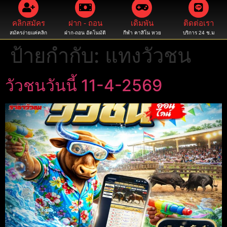
คลิกสมัคร
ฝาก - ถอน
เดิมพัน
ติดต่อเรา
สมัครง่ายแค่คลิก
ฝาก-ถอน อัตโนมัติ
กีฬา คาสิโน หวย
บริการ 24 ช.ม
ป้ายกำกับ:
แทงวัวชน
วัวชนวันนี้ 11-4-2569