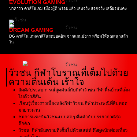
EVOLUTION GAMING
บาคาร่า คาสิโนเกม เมืองผู้ดี พร้อมแล้ว เล่นจริง แจกจริง เสถียรมั่นคง
DREAM GAMING
DG คาสิโน เกมคาสิโนสดยอดฮิท จากแดนมังกร พร้อมให้คุณสนุกแล้ว
ใน
วัวชน กีฬาโบราณที่เต็มไปด้วย
ความตื่นเต้น เร้าใจ
สัมผัสประสบการณ์สุดมันส์กับกีฬาวัวชน กีฬาพื้นบ้านที่เต็ม
ไปด้วยสีสัน
เรียนรู้เรื่องราวเบื้องหลังกีฬาวัวชน กีฬาประเพณีที่สืบทอด
มายาวนาน
ชมการแข่งขันวัวชนแบบสดๆ ดื่มด่ำกับบรรยากาศสุด
คึกคัก
วัวชน: กีฬาอันตรายที่เต็มไปด้วยเสน่ห์ ดึงดูดนักท่องเที่ยว
จากทั่วโลก