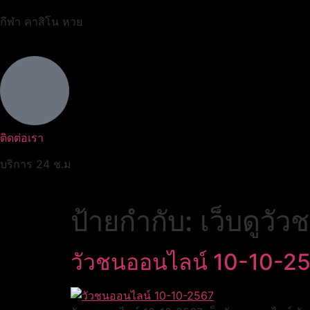
กีฬา คาสิโน หวย
ติดต่อเรา
บริการ 24 ช.ม
ป้ายกำกับ:
เว็บดูวัว
วัวชนออนไลน์ 10-10-2