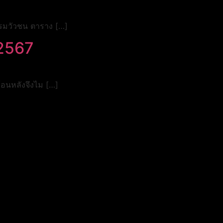
รมวัวชน ตาราง […]
-2567
อนหลังจึงไม […]