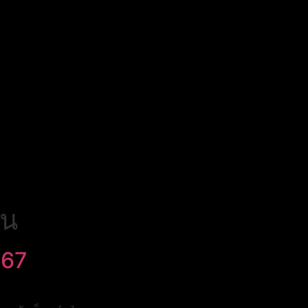
ชน
567