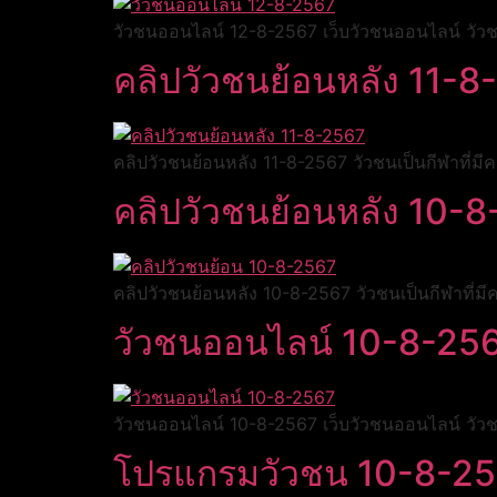
วัวชนออนไลน์ 12-8-2567 เว็บวัวชนออนไลน์ วัวช
คลิปวัวชนย้อนหลัง 11-8
คลิปวัวชนย้อนหลัง 11-8-2567 วัวชนเป็นกีฬาที่มี
คลิปวัวชนย้อนหลัง 10-
คลิปวัวชนย้อนหลัง 10-8-2567 วัวชนเป็นกีฬาที่มี
วัวชนออนไลน์ 10-8-25
วัวชนออนไลน์ 10-8-2567 เว็บวัวชนออนไลน์ วัวช
โปรแกรมวัวชน 10-8-2