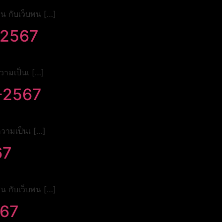
น กับเว็บพน […]
-2567
ความเป็นเ […]
8-2567
ความเป็นเ […]
67
น กับเว็บพน […]
567