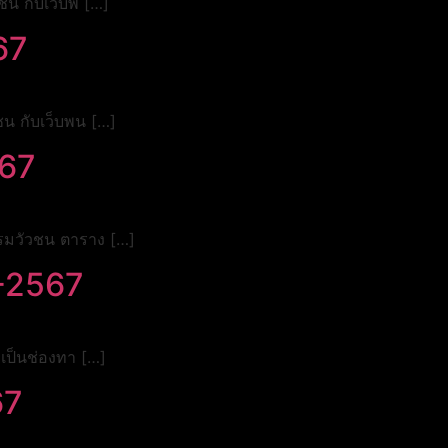
ชน กับเว็บพ […]
67
น กับเว็บพน […]
567
รมวัวชน ตาราง […]
8-2567
เป็นช่องทา […]
67