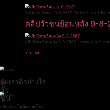
โปรแกรมวัวชน 10-8-2567 อัพเดท วัวชน โปรแก
คลิปวัวชนย้อนหลัง 9-8
คลิปวัวชนย้อนหลัง 9-8-2567 การชมคลิปวัวชนย้
←
older
ดู
กับเราดีอย่างไร
วัว
ชน
สมัครง่าย ไม่ต้องแอดไลน์