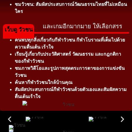
ชมวัวชน: สัมผัสประสบการณ์วัฒนธรรมไทยที่ไม่เหมือน
ใคร
และเกมอีกมากมาย ให้เลือกสรร
เว็บดู วัวชน
ค้นพบทุกสิ่งเกี่ยวกับกีฬาวัวชน กีฬาโบราณที่เต็มไปด้วย
ความตื่นเต้น เร้าใจ
เรียนรู้เกี่ยวกับประวัติศาสตร์ วัฒนธรรม และกฎกติกา
ของกีฬาวัวชน
ชมภาพวิดีโอและรูปภาพสุดตระการตาของการแข่งขัน
วัวชน
ค้นหากีฬาวัวชนใกล้บ้านคุณ
สัมผัสประสบการณ์กีฬาวัวชนด้วยตัวเองและสัมผัสความ
ตื่นเต้นเร้าใจ