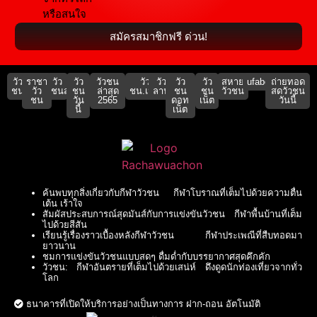
หรือสนใจ
สมัครสมาชิกฟรี ด่วน!
วัว
ราชา
วัว
วัว
วัวชน
วัว
วัว
วัว
วัว
สหาย
ufabet911
ถ่ายทอด
ชน
วัว
ชนสด
ชน
ล่าสุด
ชน.เน็ต
ลาน
ชน
ชน
วัวชน
สดวัวชน
ชน
วัน
2565
ดอท
เน็ต
วันนี้
นี้
เน็ต
ค้นพบทุกสิ่งเกี่ยวกับกีฬาวัวชน กีฬาโบราณที่เต็มไปด้วยความตื่น
เต้น เร้าใจ
สัมผัสประสบการณ์สุดมันส์กับการแข่งขันวัวชน กีฬาพื้นบ้านที่เต็ม
ไปด้วยสีสัน
เรียนรู้เรื่องราวเบื้องหลังกีฬาวัวชน กีฬาประเพณีที่สืบทอดมา
ยาวนาน
ชมการแข่งขันวัวชนแบบสดๆ ดื่มด่ำกับบรรยากาศสุดคึกคัก
วัวชน: กีฬาอันตรายที่เต็มไปด้วยเสน่ห์ ดึงดูดนักท่องเที่ยวจากทั่ว
โลก
ธนาคารที่เปิดให้บริการอย่างเป็นทางการ ฝาก-ถอน อัตโนมัติ