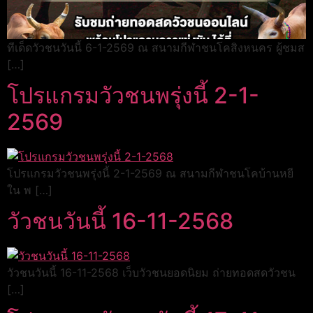
ทีเด็ดวัวชนวันนี้ 6-1-2569 ณ สนามกีฬาชนโคสิงหนคร ผู้ชมส
[…]
โปรแกรมวัวชนพรุ่งนี้ 2-1-
2569
โปรแกรมวัวชนพรุ่งนี้ 2-1-2569 ณ สนามกีฬาชนโคบ้านหยี
ใน พ […]
วัวชนวันนี้ 16-11-2568
วัวชนวันนี้ 16-11-2568 เว็บวัวชนยอดนิยม ถ่ายทอดสดวัวชน
[…]