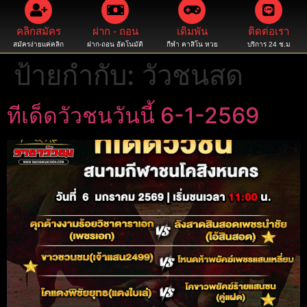
คลิกสมัคร
ฝาก - ถอน
เดิมพัน
ติดต่อเรา
สมัครง่ายแค่คลิก
ฝาก-ถอน อัตโนมัติ
กีฬา คาสิโน หวย
บริการ 24 ช.ม
ป้ายกำกับ:
วัวชนสด
ทีเด็ดวัวชนวันนี้ 6-1-2569