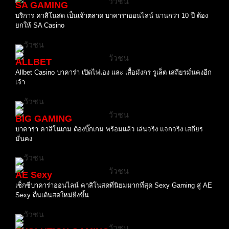
SA GAMING
บริการ คาสิโนสด เป็นเจ้าตลาด บาคาร่าออนไลน์ นานกว่า 10 ปี ต้อง
ยกให้ SA Casino
ALLBET
Allbet Casino บาคาร่า เปิดไพ่เอง และ เสื้อมังกร รูเล็ต เสถียรมั่นคงอีก
เจ้า
BIG GAMING
บาคาร่า คาสิโนเกม ต้องบิ๊กเกม พร้อมแล้ว เล่นจริง แจกจริง เสถียร
มั่นคง
AE Sexy
เซ็กซี่บาคาร่าออนไลน์ คาสิโนสดที่นิยมมากที่สุด Sexy Gaming สู่ AE
Sexy ตื่นเต้นสดใหม่ยิ่งขึ้น