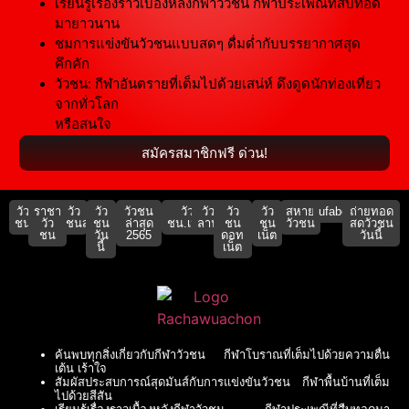
เรียนรู้เรื่องราวเบื้องหลังกีฬาวัวชน กีฬาประเพณีที่สืบทอด
มายาวนาน
ชมการแข่งขันวัวชนแบบสดๆ ดื่มด่ำกับบรรยากาศสุด
คึกคัก
วัวชน: กีฬาอันตรายที่เต็มไปด้วยเสน่ห์ ดึงดูดนักท่องเที่ยว
จากทั่วโลก
หรือสนใจ
สมัครสมาชิกฟรี ด่วน!
วัว
ราชา
วัว
วัว
วัวชน
วัว
วัว
วัว
วัว
สหาย
ufabet911
ถ่ายทอด
ชน
วัว
ชนสด
ชน
ล่าสุด
ชน.เน็ต
ลาน
ชน
ชน
วัวชน
สดวัวชน
ชน
วัน
2565
ดอท
เน็ต
วันนี้
นี้
เน็ต
ค้นพบทุกสิ่งเกี่ยวกับกีฬาวัวชน กีฬาโบราณที่เต็มไปด้วยความตื่น
เต้น เร้าใจ
สัมผัสประสบการณ์สุดมันส์กับการแข่งขันวัวชน กีฬาพื้นบ้านที่เต็ม
ไปด้วยสีสัน