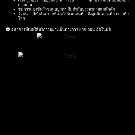
เรียนรู้เรื่องราวเบื้องหลังกีฬาวัวชน กีฬาประเพณีที่สืบทอดมา
ยาวนาน
ชมการแข่งขันวัวชนแบบสดๆ ดื่มด่ำกับบรรยากาศสุดคึกคัก
วัวชน: กีฬาอันตรายที่เต็มไปด้วยเสน่ห์ ดึงดูดนักท่องเที่ยวจากทั่ว
โลก
ธนาคารที่เปิดให้บริการอย่างเป็นทางการ ฝาก-ถอน อัตโนมัติ