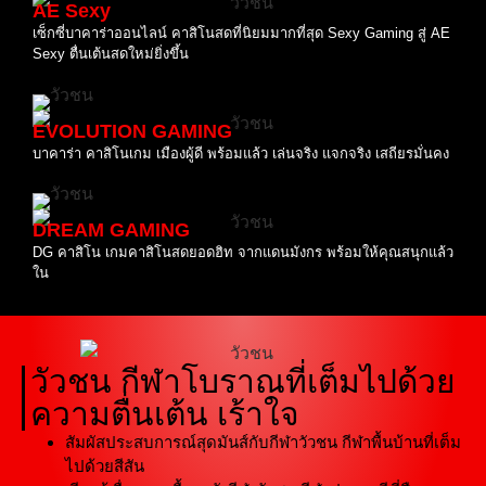
AE Sexy
เซ็กซี่บาคาร่าออนไลน์ คาสิโนสดที่นิยมมากที่สุด Sexy Gaming สู่ AE
Sexy ตื่นเต้นสดใหม่ยิ่งขึ้น
EVOLUTION GAMING
บาคาร่า คาสิโนเกม เมืองผู้ดี พร้อมแล้ว เล่นจริง แจกจริง เสถียรมั่นคง
DREAM GAMING
DG คาสิโน เกมคาสิโนสดยอดฮิท จากแดนมังกร พร้อมให้คุณสนุกแล้ว
ใน
วัวชน กีฬาโบราณที่เต็มไปด้วย
ความตื่นเต้น เร้าใจ
สัมผัสประสบการณ์สุดมันส์กับกีฬาวัวชน กีฬาพื้นบ้านที่เต็ม
ไปด้วยสีสัน