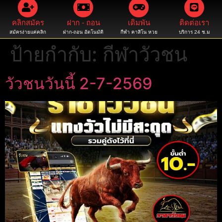
คลิกสมัคร
ฝาก - ถอน
เดิมพัน
ติดต่อเรา
สมัครง่ายแค่คลิก
ฝาก-ถอน อัตโนมัติ
กีฬา คาสิโน หวย
บริการ 24 ช.ม
ป้ายกำกับ:
กีฬาวัวชน
วัวชนวันนี้ 2-7-2569