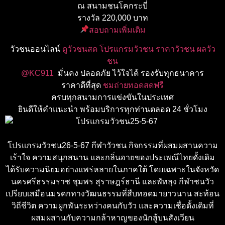
ณ สนามชนโคกระบี่
รางวัล 220,000 บาท
สอบถามเพิ่มเติม
วัวชนออนไลน์
ดูวัวชนสด โปรแกรมวัวชน ราคาวัวชน ผลวัว
ชน
@KC911
มั่นคง ปลอดภัย ไว้ใจได้ รองรับทุกธนาคาร
ราคาดีที่สุด
ชมถ่ายทอดสดฟรี
ครบทุกสนามการแข่งขันในประเทศ
ยินดีให้คำแนะนำ พร้อมบริการทุกท่านตลอด 24 ชั่วโมง
โปรแกรมวัวชน26-5-67 กีฬาวัวชน กิจกรรมที่ผสมผสานความ
เร้าใจ ความสนุกสนาน และกลิ่นอายของประเพณีไทยดั้งเดิม
ได้รับความนิยมอย่างแพร่หลายในภาคใต้ โดยเฉพาะในจังหวัด
นครศรีธรรมราช ชุมพร สุราษฎร์ธานี และพัทลุง กีฬาชนวัว
เปรียบเสมือนมรดกทางวัฒนธรรมที่สืบทอดมายาวนาน สะท้อน
วิถีชีวิต ความผูกพันระหว่างคนกับวัว และความเชื่อดั้งเดิมที่
ผสมผสานกับความกล้าหาญของนักสู้บนสังเวียน