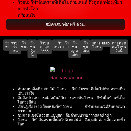
วัวชน: กีฬาอันตรายที่เต็มไปด้วยเสน่ห์ ดึงดูดนักท่องเที่ยว
จากทั่วโลก
หรือสนใจ
สมัครสมาชิกฟรี ด่วน!
วัว
ราชา
วัว
วัว
วัวชน
วัว
วัว
วัว
วัว
สหาย
ufabet911
ถ่ายทอด
ชน
วัว
ชนสด
ชน
ล่าสุด
ชน.เน็ต
ลาน
ชน
ชน
วัวชน
สดวัวชน
ชน
วัน
2565
ดอท
เน็ต
วันนี้
นี้
เน็ต
ค้นพบทุกสิ่งเกี่ยวกับกีฬาวัวชน กีฬาโบราณที่เต็มไปด้วยความตื่น
เต้น เร้าใจ
สัมผัสประสบการณ์สุดมันส์กับการแข่งขันวัวชน กีฬาพื้นบ้านที่เต็ม
ไปด้วยสีสัน
เรียนรู้เรื่องราวเบื้องหลังกีฬาวัวชน กีฬาประเพณีที่สืบทอดมา
ยาวนาน
ชมการแข่งขันวัวชนแบบสดๆ ดื่มด่ำกับบรรยากาศสุดคึกคัก
วัวชน: กีฬาอันตรายที่เต็มไปด้วยเสน่ห์ ดึงดูดนักท่องเที่ยวจากทั่ว
โลก