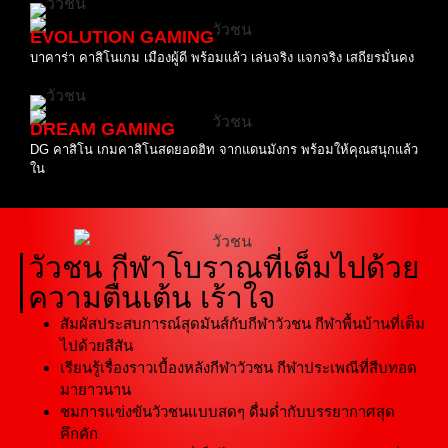
EVOLUTION GAMING
บาคาร่า คาสิโนเกม เมืองผู้ดี พร้อมแล้ว เล่นจริง แจกจริง เสถียรมั่นคง
DREAM GAMING
DG คาสิโน เกมคาสิโนสดยอดฮิท จากแดนมังกร พร้อมให้คุณสนุกแล้ว
ใน
วัวชน กีฬาโบราณที่เต็มไปด้วย
ความตื่นเต้น เร้าใจ
สัมผัสประสบการณ์สุดมันส์กับกีฬาวัวชน กีฬาพื้นบ้านที่เต็ม
ไปด้วยสีสัน
เรียนรู้เรื่องราวเบื้องหลังกีฬาวัวชน กีฬาประเพณีที่สืบทอด
มายาวนาน
ชมการแข่งขันวัวชนแบบสดๆ ดื่มด่ำกับบรรยากาศสุด
คึกคัก