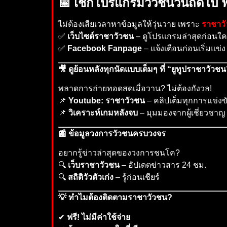
📅 เช็กโปรแกรมวัวชนวันถัดไป ฟ
ไม่ต้องเสียเวลาหาข้อมูลให้วุ่นวาย เพราะ
ราชาว
✅
เว็บไซต์ราชาวัวชน
– ดูโปรแกรมล่าสุดก่อนใ
✅
Facebook Fanpage
– แจ้งเตือนก่อนเริ่มแข่ง
🎥 ดูย้อนหลังทุกนัดแบบเต็มๆ ที่ “ยูทูปราชาวัวชน
พลาดการถ่ายทอดสดเมื่อวาน? ไม่ต้องกังวล!
📌
Youtube: ราชาวัวชน
– คลิปเต็มทุกการแข่งข
📌
วิเคราะห์เกมหลังจบ
– มุมมองจากผู้เชี่ยวชาญ
📰 ข้อมูลวงการวัวชนครบวงจร
อยากรู้ข่าวล่าสุดของวงการชนโค?
🔍
เว็บราชาวัวชน
– อัปเดตข่าวสาร 24 ชม.
🔍
สถิติวัวตัวเก่ง
– รู้ก่อนเชียร์
💡 ทำไมต้องติดตามราชาวัวชน?
✔
ฟรี! ไม่มีค่าใช้จ่าย