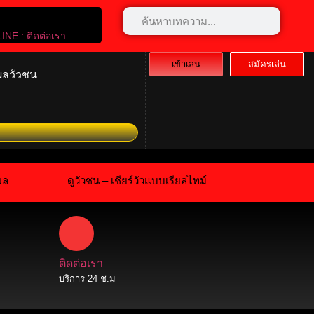
LINE : ติดต่อเรา
เข้าเล่น
สมัครเล่น
ผลวัวชน
นบ้านอันทรงคุณค่า เชียร์สดความเร้าใจในสังเวียนเดือด พร้อมลุ้นเ
ผล
ดูวัวชน – เชียร์วัวแบบเรียลไทม์
ติดต่อเรา
บริการ 24 ช.ม