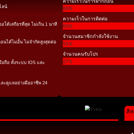
ความเร็วในการฝากถอน
ไลน์
89%
ความเร็วในการติดต่อ
โต้เสถียรที่สุด ไม่เกิน 1 นาที
69%
จำนวนสมาชิกกำลังใช้งาน
อนได้ไม่อั้น ไม่จำกัดสูงสุดต่อ
55%
จำนวนคนรับโปร
27%
ือถือ ทั้งระบบ IOS และ
และดูแลอย่างมืออาชีพ 24
สิท