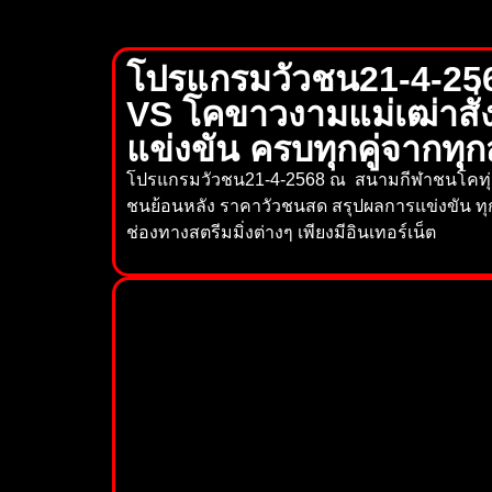
โปรแกรมวัวชน21-4-2568
VS โคขาวงามแม่เฒ่าสั
แข่งขัน ครบทุกคู่จากทุ
โปรแกรมวัวชน21-4-2568 ณ สนามกีฬาชนโคทุ่งส
ชนย้อนหลัง ราคาวัวชนสด สรุปผลการแข่งขัน ทุกคู
ช่องทางสตรีมมิ่งต่างๆ เพียงมีอินเทอร์เน็ต