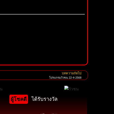
บทความถัดไป
โปรแกรมวัวชน 22-4-2568
ได้รับรางวัล
ผู้โชคดี