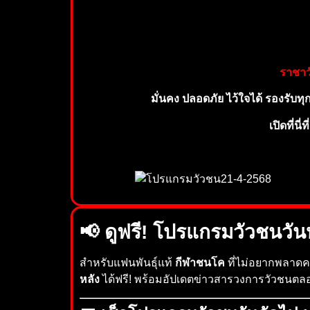
ราชาว
มั่นคง ปลอดภัย ไว้ใจได้
รองรับทุ
เปิดที่นี
📢 ดูฟรี! โปรแกรมวัวชนวัน
สำหรับแฟนพันธุ์แท้
กีฬาชนโค
ที่ไม่อยากพลาดค
หลัง
ได้ฟรี! พร้อมอัปเดตข่าวสารวงการวัวชนตลอ