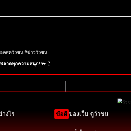
อดสดวัวชน #ข่าววัวชน
ไม่พลาดทุกความสนุก!
🐃💨
ย่างไร
ของเว็บ ดูวัวชน
ข้อดี