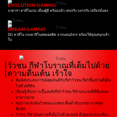
EVOLUTION GAMING
บาคาร่า คาสิโนเกม เมืองผู้ดี พร้อมแล้ว เล่นจริง แจกจริง เสถียรมั่นคง
DREAM GAMING
DG คาสิโน เกมคาสิโนสดยอดฮิท จากแดนมังกร พร้อมให้คุณสนุกแล้ว
ใน
วัวชน กีฬาโบราณที่เต็มไปด้วย
ความตื่นเต้น เร้าใจ
สัมผัสประสบการณ์สุดมันส์กับกีฬาวัวชน กีฬาพื้นบ้านที่เต็ม
ไปด้วยสีสัน
เรียนรู้เรื่องราวเบื้องหลังกีฬาวัวชน กีฬาประเพณีที่สืบทอด
มายาวนาน
ชมการแข่งขันวัวชนแบบสดๆ ดื่มด่ำกับบรรยากาศสุด
คึกคัก
วัวชน: กีฬาอันตรายที่เต็มไปด้วยเสน่ห์ ดึงดูดนักท่องเที่ยว