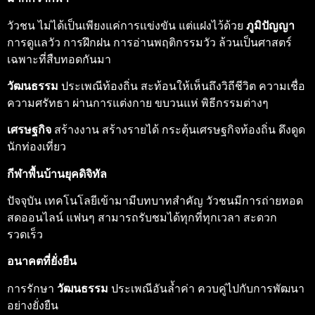
วัวชน ไม่ได้เป็นเพียงแค่การแข่งขัน แต่แฝงไว้ด้วย
ภูมิปัญญา
การดูแลวัว การฝึกฝน การอ่านพฤติกรรมวัว ล้วนเป็นศาสตร์
เฉพาะที่สืบทอดกันมา
วัฒนธรรม
ประเพณีท้องถิ่น สะท้อนให้เห็นถึงวิถีชีวิต ความเชื่อ
ความศรัทธา ผ่านการแต่งกาย ขบวนแห่ พิธีกรรมต่างๆ
เศรษฐกิจ
สร้างงาน สร้างรายได้ กระตุ้นเศรษฐกิจท้องถิ่น ดึงดูด
นักท่องเที่ยว
กีฬาพื้นบ้านยุคดิจิทัล
ปัจจุบัน เทคโนโลยีเข้ามามีบทบาทสำคัญ วัวชนมีการถ่ายทอด
สดออนไลน์ แฟนๆ สามารถรับชมได้ทุกที่ทุกเวลา สะดวก
รวดเร็ว
อนาคตที่ยั่งยืน
การรักษา
วัฒนธรรม
ประเพณีอันล้ำค่า ควบคู่ไปกับการพัฒนา
อย่างยั่งยืน