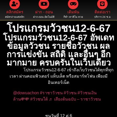
คลิกสมัคร
ฝาก - ถอน
เดิมพัน
ติดต่อเรา
สมัครง่ายแค่คลิก
ฝาก-ถอน อัตโนมัติ
กีฬา คาสิโน หวย
บริการ 24 ช.ม
โปรแกรมวัวชน12-6-67
โปรแกรมวัวชน12-6-67 อัพเดท
ข้อมูลวัวชน รายชื่อวัวชน ผล
การแข่งขัน สถิติ และอื่นๆ อีก
มากมาย ครบครันในเว็บเดียว
โปรแกรมวัวชน12-6-67 เข้าถึงเว็บวัวชนได้ทุกที่ทุก
เวลา ผ่านคอมพิวเตอร์ แท็บเล็ต หรือสมาร์ทโฟน เพียงมี
อินเทอร์เน็ต
@dowuachon
#ราชาวัวชน
#วัวชน
#วัวชนเงิน
ล้าน💸💸
#วัวชนใต้
♬ เสียงต้นฉบับ – ราชาวัวชน
ชนวันที่ 12 คู่ 6