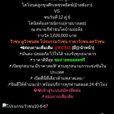
โคโหนดลูกขุนศึกเพชรพยัคฆ์(อ้ายพังงา)
VS
ชนวันที่ 12 คู่ 6
โคนิลท้องลายนักรบ(ลายบางเตย)
ณ สนามกีฬาชนโคบ้านบ่อล้อ
รางวัล 1,020,000 บาท
วัวชน ดูวัวชนสด โปรแกรมวัวชน ราคาวัวชน ผลวัวชน
📲สอบถามเพิ่มเติม
@KC911
(มี@นำหน้า)
📌มั่นคง ปลอดภัย ไว้ใจได้ รองรับทุกธนาคาร
📌ราคาดีที่สุด
ชมถ่ายทอดสดฟรี
📌เปิดทุกสนาม มีราคาสด💯 ครบทุกสนามการแข่งขันใน
ประเทศ
📌 เปิดที่นี่ที่เดียวห้ามพลาดเลย✅
📌ยินดีให้คำแนะนำ พร้อมบริการทุกท่านตลอด 24 ชั่วโมง
💎💎เข้าสู่ระบบสมัครติดต่อ
📌สอบถามเพิ่มเติม