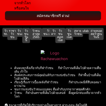
จากทั่วโลก
หรือสนใจ
สมัครสมาชิกฟรี ด่วน!
วัว
ราชา
วัว
วัว
วัวชน
วัว
วัว
วัว
วัว
สหาย
ufabet911
ถ่ายทอด
ชน
วัว
ชนสด
ชน
ล่าสุด
ชน.เน็ต
ลาน
ชน
ชน
วัวชน
สดวัวชน
ชน
วัน
2565
ดอท
เน็ต
วันนี้
นี้
เน็ต
ค้นพบทุกสิ่งเกี่ยวกับกีฬาวัวชน กีฬาโบราณที่เต็มไปด้วยความตื่น
เต้น เร้าใจ
สัมผัสประสบการณ์สุดมันส์กับการแข่งขันวัวชน กีฬาพื้นบ้านที่เต็ม
ไปด้วยสีสัน
เรียนรู้เรื่องราวเบื้องหลังกีฬาวัวชน กีฬาประเพณีที่สืบทอดมา
ยาวนาน
ชมการแข่งขันวัวชนแบบสดๆ ดื่มด่ำกับบรรยากาศสุดคึกคัก
วัวชน: กีฬาอันตรายที่เต็มไปด้วยเสน่ห์ ดึงดูดนักท่องเที่ยวจากทั่ว
โลก
ธนาคารที่เปิดให้บริการอย่างเป็นทางการ ฝาก-ถอน อัตโนมัติ