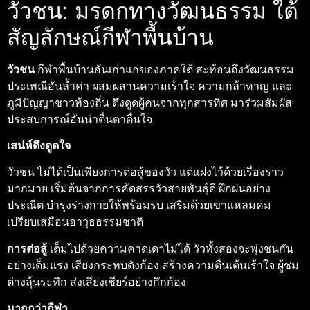
วัวชน: มรดกทางวัฒนธรรม ใต้
สัญลักษณ์กีฬาพื้นบ้าน
วัวชน
กีฬาพื้นบ้านอันเก่าแก่ของภาคใต้ สะท้อนถึงวัฒนธรรม
ประเพณีอันล้ำค่า ผสมผสานความเร้าใจ ความกล้าหาญ และ
ภูมิปัญญาชาวท้องถิ่น ดึงดูดผู้คนจากทุกสารทิศ มาร่วมสัมผัส
ประสบการณ์อันน่าตื่นตาตื่นใจ
เสน่ห์ดึงดูดใจ
วัวชน ไม่ได้เป็นเพียงการต่อสู้ของวัว แต่แฝงไว้ด้วยเรื่องราว
มากมาย เริ่มต้นจากการคัดสรรวัวสายพันธุ์ดี ฝึกฝนอย่าง
ประณีต บำรุงร่างกายให้พร้อมรบ เสริมด้วยเขาแหลมคม
เปรียบเสมือนอาวุธธรรมชาติ
การต่อสู้
เต็มไปด้วยความคาดเดาไม่ได้ วัวทั้งสองจะพุ่งชนกัน
อย่างเต็มแรง เสียงกระทบดังก้อง สร้างความตื่นเต้นเร้าใจ ผู้ชม
ต่างลุ้นระทึก ส่งเสียงเชียร์อย่างกึกก้อง
มากกว่ากีฬา