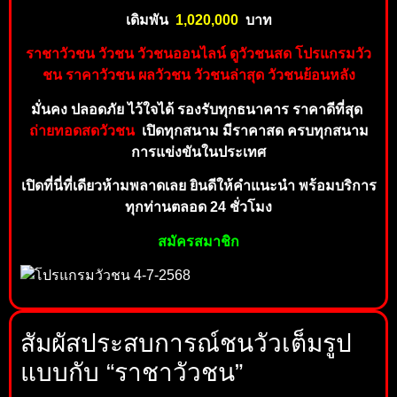
เดิมพัน
1,020,000
บาท
ราชาวัวชน วัวชน วัวชนออนไลน์ ดูวัวชนส
ด โปร
แกรมวัว
ชน
ราคาวัวชน ผลวัวชน วัวชน
ล่าสุด วัวชนย้อนห
ลัง
มั่นคง ปลอดภัย ไว้ใจได้ รองรับทุกธนาคาร ราคาดีที่สุด
ถ่ายทอดสดวัวชน
เปิดทุกสนาม มีราคาสด ครบทุกสนาม
การแข่งขันในประเทศ
เปิดที่นี่ที่เดียวห้ามพลาดเลย ยินดีให้คำแนะนำ พร้อมบริการ
ทุกท่านตลอด 24 ชั่วโมง
สมั
ครสม
าชิก
สัมผัสประสบการณ์ชนวัวเต็มรูป
แบบกับ “ราชาวัวชน”