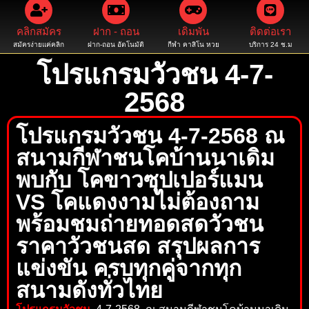
คลิกสมัคร
ฝาก - ถอน
เดิมพัน
ติดต่อเรา
สมัครง่ายแค่คลิก
ฝาก-ถอน อัตโนมัติ
กีฬา คาสิโน หวย
บริการ 24 ช.ม
โปรแกรมวัวชน 4-7-
2568
โปรแกรมวัวชน 4-7-2568 ณ
สนามกีฬาชนโคบ้านนาเดิม
พบกับ โคขาวซุปเปอร์แมน
VS โคแดงงามไม่ต้องถาม
พร้อมชมถ่ายทอดสดวัวชน
ราคาวัวชนสด สรุปผลการ
แข่งขัน ครบทุกคู่จากทุก
สนามดังทั่วไทย