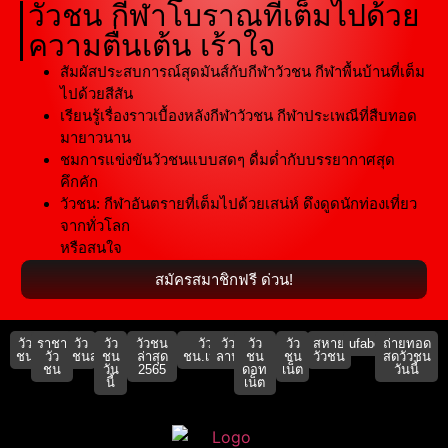
วัวชน กีฬาโบราณที่เต็มไปด้วย
ความตื่นเต้น เร้าใจ
สัมผัสประสบการณ์สุดมันส์กับกีฬาวัวชน กีฬาพื้นบ้านที่เต็ม
ไปด้วยสีสัน
เรียนรู้เรื่องราวเบื้องหลังกีฬาวัวชน กีฬาประเพณีที่สืบทอด
มายาวนาน
ชมการแข่งขันวัวชนแบบสดๆ ดื่มด่ำกับบรรยากาศสุด
คึกคัก
วัวชน: กีฬาอันตรายที่เต็มไปด้วยเสน่ห์ ดึงดูดนักท่องเที่ยว
จากทั่วโลก
หรือสนใจ
สมัครสมาชิกฟรี ด่วน!
วัว
ราชา
วัว
วัว
วัวชน
วัว
วัว
วัว
วัว
สหาย
ufabet911
ถ่ายทอด
ชน
วัว
ชนสด
ชน
ล่าสุด
ชน.เน็ต
ลาน
ชน
ชน
วัวชน
สดวัวชน
ชน
วัน
2565
ดอท
เน็ต
วันนี้
นี้
เน็ต