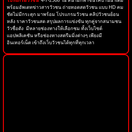
โปรแกรมวัวชน
4-7-2568 ณ สนามกีฬาชนโคบ้านนาเดิม
พร้อมอัพเดทข่าวสารวัวชน ถ่ายทอดสดวัวชน แบบ HD คม
ชัดไม่มีกระตุก มาพร้อม โปรแกรมวัวชน คลิปวัวชนย้อน
หลัง ราคาวัวชนสด สรุปผลการแข่งขัน ทุกคู่จากสนามชน
วัวชื่อดัง มีหลายช่องทางให้เลือกชม ทั้งเว็บไซต์
แอปพลิเคชัน หรือช่องทางสตรีมมิ่งต่างๆ เพียงมี
อินเทอร์เน็ต เข้าถึงเว็บวัวชนได้ทุกที่ทุกเวลา