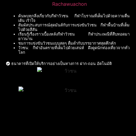
ค้นพบทุกสิ่งเกี่ยวกับกีฬาวัวชน กีฬาโบราณที่เต็มไปด้วยความตื่น
เต้น เร้าใจ
สัมผัสประสบการณ์สุดมันส์กับการแข่งขันวัวชน กีฬาพื้นบ้านที่เต็ม
ไปด้วยสีสัน
เรียนรู้เรื่องราวเบื้องหลังกีฬาวัวชน กีฬาประเพณีที่สืบทอดมา
ยาวนาน
ชมการแข่งขันวัวชนแบบสดๆ ดื่มด่ำกับบรรยากาศสุดคึกคัก
วัวชน: กีฬาอันตรายที่เต็มไปด้วยเสน่ห์ ดึงดูดนักท่องเที่ยวจากทั่ว
โลก
ธนาคารที่เปิดให้บริการอย่างเป็นทางการ ฝาก-ถอน อัตโนมัติ