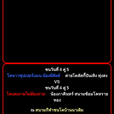
ชนวันที่ 4 คู่ 5
โคขาวซุปเปอร์แมน น้องมีตังค์
ค่ายโคลัคกี้บันเทิง ทุ่งสง
VS
ชนวันที่ 4 คู่ 5
โคแดงงามไม่ต้องถาม
น้องภาคินทร์ สนามซ้อมโคทราย
ทอง
ณ
สนามกีฬาชนโคบ้านนาเดิม