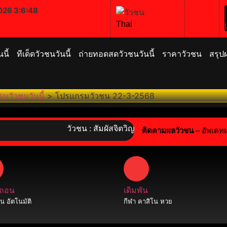
026 3:6:49
Thai
นี้
ทีเด็ดวัวชนวันนี้
ถ่ายทอดสดวัวชนวันนี้
ราคาวัวชน
สรุป
มวัวชนวันนี้
>
โปรแกรมวัวชน 22-3-2568
วัวชน : สัมผัสจิตวิญญาณไทย! ร่วมอนุรักษ์กีฬาพื้นบ้า
ติดตามผลวัวชน
– อัพเดท
 ถอน
เดิมพัน
 อัตโนมัติ
กีฬา คาสิโน หวย