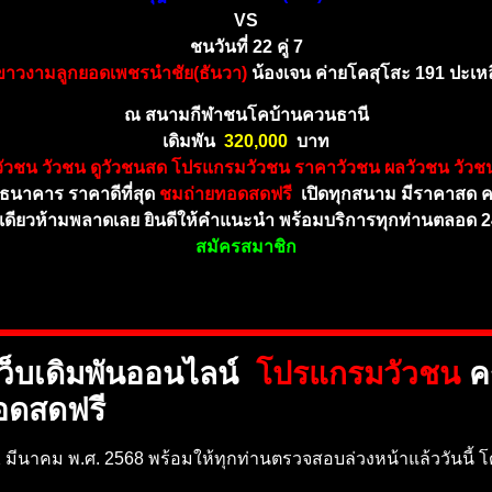
VS
ชนวันที่ 22 คู่ 7
าวงามลูกยอดเพชรนำชัย(ธันวา)
น้องเจน ค่ายโคสุโสะ 191 ปะเห
ณ สนามกีฬาชนโคบ้านควนธานี
เดิมพัน
32
0,000
บาท
ัวชน วัวชน ดูวัวชนสด โปรแกรมวัวชน ราคาวัวชน ผลวัวชน วัวชน
กธนาคาร ราคาดีที่สุด
ชมถ่ายทอดสดฟรี
เปิดทุกสนาม มีราคาสด
ี่ที่เดียวห้ามพลาดเลย ยินดีให้คำแนะนำ พร้อมบริการทุกท่านตลอด 2
สมัครสมาชิก
ว็บเดิมพันออนไลน์
โปรแกรมวัวชน
ค
อดสดฟรี
2 มีนาคม พ.ศ. 2568 พร้อมให้ทุกท่านตรวจสอบล่วงหน้าแล้ววันนี้ โด