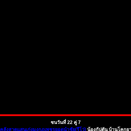
ชนวันที่ 22 คู่ 7
คลังสาดแสนเก่งมงกุฎเพชรยอดนำชัย(รีโว่)
น้องกัปตัน บ้านโคกย