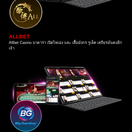
ALLBET
Allbet Casino บาคาร่า เปิดไพ่เอง และ เสื้อมังกร รูเล็ต เสถียรมั่นคงอีก
เจ้า