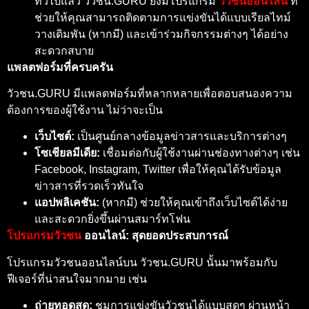
ทั่วไปแล้ว วัวชน.GURU ยังมีโปรแกรม
วัวชนออนไลน์
ที่
ช่วยให้คุณสามารถติดตามการแข่งขันได้แบบเรียลไทม์
วางเดิมพัน (หากมี) และเข้าร่วมกิจกรรมต่างๆ ได้อย่าง
สะดวกสบาย
แพลตฟอร์มที่ครบครัน
วัวชน.GURU มีแพลตฟอร์มที่หลากหลายเพื่อตอบสนองความ
ต้องการของผู้ใช้งาน ไม่ว่าจะเป็น
เว็บไซต์:
เป็นศูนย์กลางข้อมูลข่าวสารและบริการต่างๆ
โซเชียลมีเดีย:
เชื่อมต่อกับผู้ใช้งานผ่านช่องทางต่างๆ เช่น
Facebook, Instagram, Twitter เพื่อให้คุณได้รับข้อมูล
ข่าวสารที่รวดเร็วทันใจ
แอปพลิเคชัน:
(หากมี) ช่วยให้คุณเข้าถึงเว็บไซต์ได้ง่าย
และสะดวกยิ่งขึ้นผ่านสมาร์ทโฟน
โปรแกรมวัวชน
ออนไลน์: สุดยอดประสบการณ์
โปรแกรมวัวชนออนไลน์บน วัวชน.GURU นั้นมาพร้อมกับ
ฟีเจอร์ที่น่าสนใจมากมาย เช่น
ถ่ายทอดสด:
ชมการแข่งขันวัวชนได้แบบสดๆ ผ่านหน้า