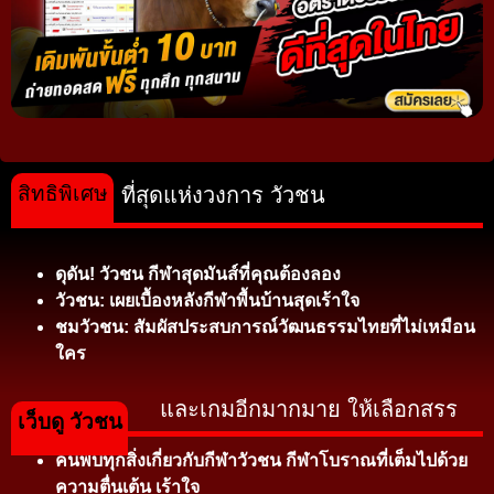
สิทธิพิเศษ
ที่สุดแห่งวงการ วัวชน
ดุดัน! วัวชน กีฬาสุดมันส์ที่คุณต้องลอง
วัวชน: เผยเบื้องหลังกีฬาพื้นบ้านสุดเร้าใจ
ชมวัวชน: สัมผัสประสบการณ์วัฒนธรรมไทยที่ไม่เหมือน
ใคร
และเกมอีกมากมาย ให้เลือกสรร
เว็บดู วัวชน
ค้นพบทุกสิ่งเกี่ยวกับกีฬาวัวชน กีฬาโบราณที่เต็มไปด้วย
ความตื่นเต้น เร้าใจ