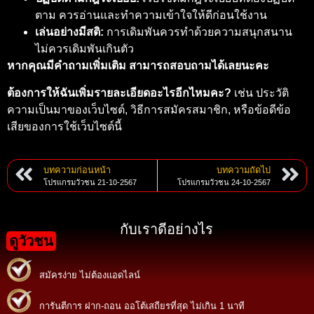
ตาม ควรอ่านและทำความเข้าใจให้ดีก่อนใช้งาน
เล่นอย่างมีสติ:
การเดิมพันควรทำด้วยความสนุกสนาน
ไม่ควรเดิมพันเกินตัว
หากคุณมีคำถามเพิ่มเติม สามารถสอบถามได้เลยนะคะ
ต้องการให้ฉันเพิ่มรายละเอียดอะไรอีกไหมคะ?
เช่น ประวัติ
ความเป็นมาของเว็บไซต์, วิธีการสมัครสมาชิก, หรือข้อดีข้อ
เสียของการใช้เว็บไซต์นี้
บทความก่อนหน้า
บทความถัดไป
โปรแกรมวัวชน 21-10-2567
โปรแกรมวัวชน 24-10-2567
กับเราดีอย่างไร
ดูวัวชน
สมัครง่าย ไม่ต้องแอดไลน์
การันตีการ ฝาก-ถอน ออโต้เสถียรที่สุด ไม่เกิน 1 นาที