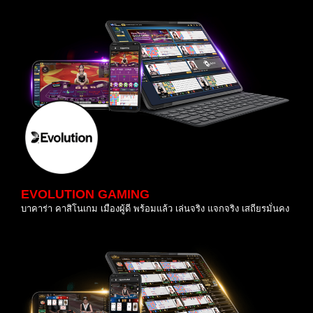
EVOLUTION GAMING
บาคาร่า คาสิโนเกม เมืองผู้ดี พร้อมแล้ว เล่นจริง แจกจริง เสถียรมั่นคง