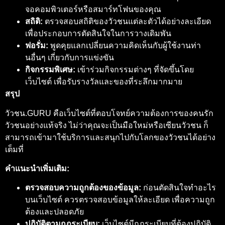
จอคอมพิวเตอร์หรือสมาร์ทโฟนของคุณ
สถิติ:
ตรวจสอบสถิติของวัวชนแต่ละตัวได้อย่างละเอียด
เพื่อประกอบการตัดสินใจในการวางเดิมพัน
ฟอรั่ม:
พูดคุยแลกเปลี่ยนความคิดเห็นกับผู้ใช้งานท่า
นอื่นๆ เกี่ยวกับการแข่งขัน
กิจกรรมพิเศษ:
เข้าร่วมกิจกรรมต่างๆ ที่จัดขึ้นโดย
เว็บไซต์ เพื่อรับรางวัลและของที่ระลึกมากมาย
สรุป
วัวชน.GURU คือเว็บไซต์ที่ตอบโจทย์ความต้องการของคนรัก
วัวชนอย่างแท้จริง ไม่ว่าคุณจะเป็นมือใหม่หรือเซียนวัวชน ก็
สามารถเข้ามาใช้บริการและสนุกไปกับโลกของวัวชนได้อย่าง
เต็มที่
คำแนะนำเพิ่มเติม:
ตรวจสอบความถูกต้องของข้อมูล:
ก่อนตัดสินใจทำอะไร
บนเว็บไซต์ ควรตรวจสอบข้อมูลให้ละเอียด เพื่อความถูก
ต้องและปลอดภัย
ปฏิบัติตามกฎระเบียบ:
เว็บไซต์มีกฎระเบียบที่ต้องปฏิบัติ