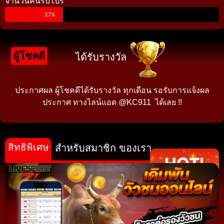
จำนวนคนรับโปร
27%
ผู้โชคดี
ได้รับรางวัล
ประกาศผล ผู้โชคดีได้รับรางวัล ทุกเดือน รอรับการแจ้งผล
ประกาศ ทางไลน์แอด @KC911 ได้เลย !!
สิทธิพิเศษ
สำหรับสมาชิก ของเรา