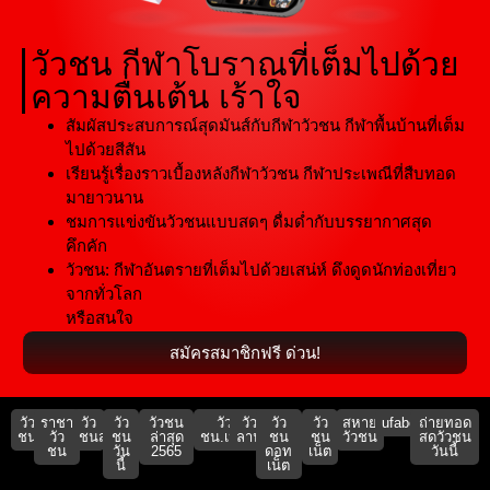
วัวชน กีฬาโบราณที่เต็มไปด้วย
ความตื่นเต้น เร้าใจ
สัมผัสประสบการณ์สุดมันส์กับกีฬาวัวชน กีฬาพื้นบ้านที่เต็ม
ไปด้วยสีสัน
เรียนรู้เรื่องราวเบื้องหลังกีฬาวัวชน กีฬาประเพณีที่สืบทอด
มายาวนาน
ชมการแข่งขันวัวชนแบบสดๆ ดื่มด่ำกับบรรยากาศสุด
คึกคัก
วัวชน: กีฬาอันตรายที่เต็มไปด้วยเสน่ห์ ดึงดูดนักท่องเที่ยว
จากทั่วโลก
หรือสนใจ
สมัครสมาชิกฟรี ด่วน!
วัว
ราชา
วัว
วัว
วัวชน
วัว
วัว
วัว
วัว
สหาย
ufabet911
ถ่ายทอด
ชน
วัว
ชนสด
ชน
ล่าสุด
ชน.เน็ต
ลาน
ชน
ชน
วัวชน
สดวัวชน
ชน
วัน
2565
ดอท
เน็ต
วันนี้
นี้
เน็ต