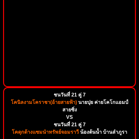
ชนวันที่ 21 คู่ 7
โคนิลงามโคราชา(อ้ายสายฟ้า)
นายปุย ค่ายโคโกแอมป์
สายซิ่ง
VS
ชนวันที่ 21 คู่ 7
โคดุกด้างแซมนำทรัพย์จอมราวี
น้องต้นน้ำ บ้านลำภูรา