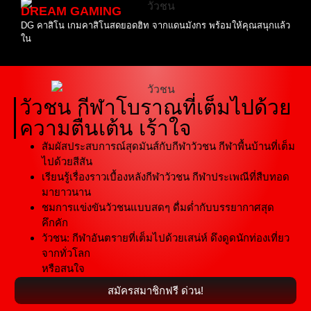
DREAM GAMING
DG คาสิโน เกมคาสิโนสดยอดฮิท จากแดนมังกร พร้อมให้คุณสนุกแล้ว
ใน
วัวชน กีฬาโบราณที่เต็มไปด้วย
ความตื่นเต้น เร้าใจ
สัมผัสประสบการณ์สุดมันส์กับกีฬาวัวชน กีฬาพื้นบ้านที่เต็ม
ไปด้วยสีสัน
เรียนรู้เรื่องราวเบื้องหลังกีฬาวัวชน กีฬาประเพณีที่สืบทอด
มายาวนาน
ชมการแข่งขันวัวชนแบบสดๆ ดื่มด่ำกับบรรยากาศสุด
คึกคัก
วัวชน: กีฬาอันตรายที่เต็มไปด้วยเสน่ห์ ดึงดูดนักท่องเที่ยว
จากทั่วโลก
หรือสนใจ
สมัครสมาชิกฟรี ด่วน!