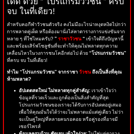
เด็ด ด้วย “ โปรแกรมวัวชน ” ครบ
จบ ในที่เดียว!
สำหรับคอกีฬาวัวชนตัวจริง คงไม่มีอะไรน่าหงุดหงิดไปกว่า
การพลาดคู่เด็ด หรือต้องมานั่งไล่หาตารางการแข่งขันจาก
หลาย ๆ ที่ใช่ไหมครับ?
”
ราชาวัวชน
“
เข้าใจดีถึงปัญหานี้
และพร้อมเสิร์ฟโซลูชันที่จะทำให้คุณไม่พลาดทุกความ
เคลื่อนไหวในวงการชนโคอีกต่อไป ด้วย
“โปรแกรมวัวชน”
ที่ครบ จบ ในที่เดียว!
ทำไม “โปรแกรมวัวชน” จากราชา
วัวชน
ถึงเป็นสิ่งที่คุณ
ห้ามพลาด?
อัปเดตสดใหม่ ไม่พลาดทุกคู่สำคัญ:
เราเข้าใจว่า
ข้อมูลที่รวดเร็วและถูกต้องเป็นสิ่งสำคัญที่สุด
โปรแกรมวัวชนของเราจะได้รับการอัปเดตอยู่เสมอ
เพื่อให้คุณมั่นใจได้ว่าจะไม่พลาดแม้แต่คู่เดียว ไม่ว่า
จะเป็นคู่ใหญ่ที่หลายคนรอคอย หรือคู่รองที่อาจมี
เซอร์ไพรส์
ข้อมูลครบถ้วน ชัดเจน เข้าใจง่าย:
ไม่ใช่แค่ตาราง