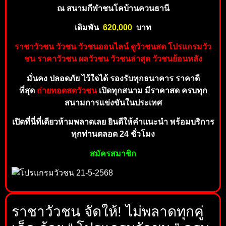
ณ สนามกีฬาชนโคบ้านควนธานี
เดิมพัน
6
2
0,000
บาท
ราชาวัวชน วัวชน วัวชนออนไลน์ ดูวัวชนสด โปรแกรมวัว
ชน
ราคาวัวชน ผลวัวชน วัวชน
ล่าสุด วัวชนย้อนห
ลัง
มั่นคง ปลอดภัย ไว้ใจได้
รองรับทุกธนาคาร ราคาดี
ที่สุด
ถ่ายทอดสดวัวชน
เปิดทุกสนาม มีราคาสด ครบทุก
สน
ามการแ
ข่งขันในประเทศ
เปิดที่นี่ที่เดียวห้ามพลาดเล
ย ยินดีให้
คำแ
น
ะนำ
พร้อมบริการ
ทุกท่านตลอด 2
4 ชั่วโมง
สมัครสม
าชิก
ราชาวัวชน จัดให้! ไม่พลาดทุกคู่