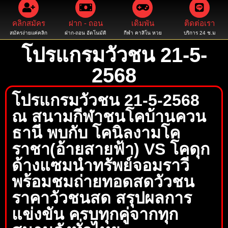
คลิกสมัคร
ฝาก - ถอน
เดิมพัน
ติดต่อเรา
สมัครง่ายแค่คลิก
ฝาก-ถอน อัตโนมัติ
กีฬา คาสิโน หวย
บริการ 24 ช.ม
โปรแกรมวัวชน 21-5-
2568
โปรแกรมวัวชน 21-5-2568
ณ สนามกีฬาชนโคบ้านควน
ธานี พบกับ โคนิลงามโค
ราชา(อ้ายสายฟ้า) VS โคดุก
ด้างแซมนำทรัพย์จอมราวี
พร้อมชมถ่ายทอดสดวัวชน
ราคาวัวชนสด สรุปผลการ
แข่งขัน ครบทุกคู่จากทุก