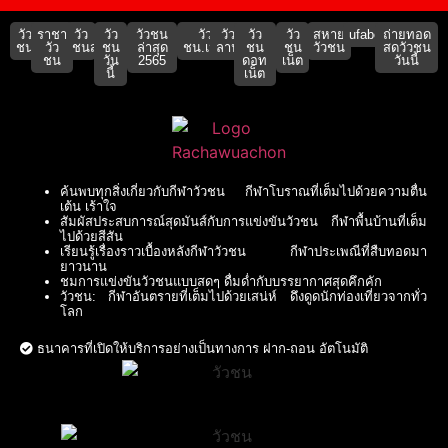
วัว
ราชา
วัว
วัว
วัวชน
วัว
วัว
วัว
วัว
สหาย
ufabet911
ถ่ายทอด
ชน
วัว
ชนสด
ชน
ล่าสุด
ชน.เน็ต
ลาน
ชน
ชน
วัวชน
สดวัวชน
ชน
วัน
2565
ดอท
เน็ต
วันนี้
นี้
เน็ต
ค้นพบทุกสิ่งเกี่ยวกับกีฬาวัวชน กีฬาโบราณที่เต็มไปด้วยความตื่น
เต้น เร้าใจ
สัมผัสประสบการณ์สุดมันส์กับการแข่งขันวัวชน กีฬาพื้นบ้านที่เต็ม
ไปด้วยสีสัน
เรียนรู้เรื่องราวเบื้องหลังกีฬาวัวชน กีฬาประเพณีที่สืบทอดมา
ยาวนาน
ชมการแข่งขันวัวชนแบบสดๆ ดื่มด่ำกับบรรยากาศสุดคึกคัก
วัวชน: กีฬาอันตรายที่เต็มไปด้วยเสน่ห์ ดึงดูดนักท่องเที่ยวจากทั่ว
โลก
ธนาคารที่เปิดให้บริการอย่างเป็นทางการ ฝาก-ถอน อัตโนมัติ