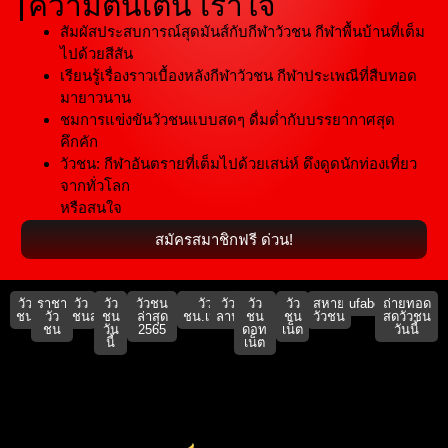
ความตื่นเต้น เร้าใจ
สัมผัสประสบการณ์สุดมันส์กับกีฬาวัวชน กีฬาพื้นบ้านที่เต็ม
ไปด้วยสีสัน
เรียนรู้เรื่องราวเบื้องหลังกีฬาวัวชน กีฬาประเพณีที่สืบทอด
มายาวนาน
ชมการแข่งขันวัวชนแบบสดๆ ดื่มด่ำกับบรรยากาศสุด
คึกคัก
วัวชน: กีฬาอันตรายที่เต็มไปด้วยเสน่ห์ ดึงดูดนักท่องเที่ยว
จากทั่วโลก
หรือสนใจ
สมัครสมาชิกฟรี ด่วน!
วัว
ราชา
วัว
วัว
วัวชน
วัว
วัว
วัว
วัว
สหาย
ufabet911
ถ่ายทอด
ชน
วัว
ชนสด
ชน
ล่าสุด
ชน.เน็ต
ลาน
ชน
ชน
วัวชน
สดวัวชน
ชน
วัน
2565
ดอท
เน็ต
วันนี้
นี้
เน็ต