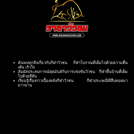
ค้นพบทุกสิ่งเกี่ยวกับกีฬาวัวชน กีฬาโบราณที่เต็มไปด้วยความตื่น
เต้น เร้าใจ
สัมผัสประสบการณ์สุดมันส์กับการแข่งขันวัวชน กีฬาพื้นบ้านที่เต็ม
ไปด้วยสีสัน
เรียนรู้เรื่องราวเบื้องหลังกีฬาวัวชน กีฬาประเพณีที่สืบทอดมา
ยาวนาน
ชมการแข่งขันวัวชนแบบสดๆ ดื่มด่ำกับบรรยากาศสุดคึกคัก
วัวชน: กีฬาอันตรายที่เต็มไปด้วยเสน่ห์ ดึงดูดนักท่องเที่ยวจากทั่ว
โลก
ธนาคารที่เปิดให้บริการอย่างเป็นทางการ ฝาก-ถอน อัตโนมัติ