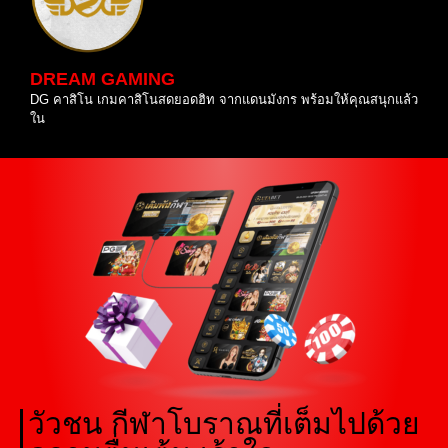
DREAM GAMING
DG คาสิโน เกมคาสิโนสดยอดฮิท จากแดนมังกร พร้อมให้คุณสนุกแล้ว
ใน
วัวชน กีฬาโบราณที่เต็มไปด้วย