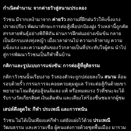
กำเนิดตำนาน: จากค่ายวัวสู่สนามประลอง
วัวชน มีรากเหง้ามาจาก
ค่ายวัว
สถานที่ฝึกฝนวัวให้แข็งแรง
ปราดเปรียว พัฒนาทักษะการต่อสู้เพื่อปกป้องฝูง วัวเหล่านี้ถูกคัด
สรรสายพันธุ์อย่างพิถีพิถัน ผ่านการฝึกฝนอย่างเข้มข้น กลาย
เป็นนักรบแห่งทุ่งหญ้า เมื่อเวลาผ่านไป ความกล้าหาญ ความ
แข็งแรง และความดุดันของวัวกลายเป็นที่ประทับใจผู้คน นำไป
สู่การพัฒนาวัวชนเป็นกีฬาพื้นบ้าน
กติกาและรูปแบบการแข่งขัน: การต่อสู้ที่ยุติธรรม
กติกาวัวชนนั้นเรียบง่าย วัวสองตัวจะถูกปล่อยลงใน
สนาม
ล้อม
รอบด้วยรั้ว กรรมการจะคอยควบคุมดูแล วัวจะต่อสู้กันด้วยเขา
พยายามโจมตีคู่ต่อสู้จนล้มลง แพ้ หรือหมดแรง วัวที่ชนะจะได้
รับรางวัลเกียรติยศ เงินเดิมพัน และเสียงโห่ร้องชื่นชมจากผู้ชม
เสน่ห์ดึงดูดใจ: กีฬา ประเพณี และการพนัน
วัวชน ไม่ได้เป็นเพียงแค่กีฬา แต่ยังแฝงไว้ด้วย
ประเพณี
วัฒนธรรม และความเชื่อ ผู้คนแต่งกายด้วยชุดพื้นเมือง มารวม