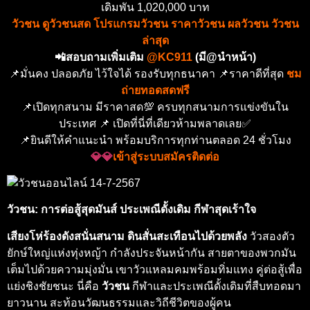
เดิมพัน 1,020,000 บาท
วัวชน ดูวัวชนสด โปรแกรมวัวชน ราคาวัวชน ผลวัวชน วัวชน
ล่าสุด
📲สอบถามเพิ่มเติม
@KC911
(มี@นำหน้า)
📌มั่นคง ปลอดภัย ไว้ใจได้ รองรับทุกธนาคา 📌ราคาดีที่สุด
ชม
ถ่ายทอดสดฟรี
📌เปิดทุกสนาม มีราคาสด💯 ครบทุกสนามการแข่งขันใน
ประเทศ 📌 เปิดที่นี่ที่เดียวห้ามพลาดเลย✅
📌ยินดีให้คำแนะนำ พร้อมบริการทุกท่านตลอด 24 ชั่วโมง
💎💎
เข้าสู่ระบบสมัครติดต่อ
วัวชน: การต่อสู้สุดมันส์ ประเพณีดั้งเดิม กีฬาสุดเร้าใจ
เสียงโห่ร้องดังสนั่นสนาม ดินสั่นสะเทือนไปด้วยพลัง
วัวสองตัว
ยักษ์ใหญ่แห่งทุ่งหญ้า กำลังประจันหน้ากัน สายตาของพวกมัน
เต็มไปด้วยความมุ่งมั่น เขาวัวแหลมคมพร้อมทิ่มแทง คู่ต่อสู้เพื่อ
แย่งชิงชัยชนะ นี่คือ
วัวชน
กีฬาและประเพณีดั้งเดิมที่สืบทอดมา
ยาวนาน สะท้อนวัฒนธรรมและวิถีชีวิตของผู้คน