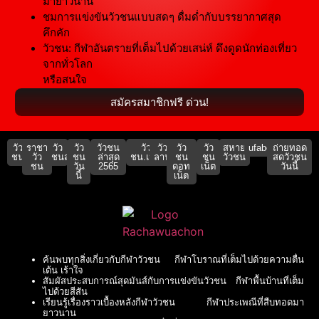
มายาวนาน
ชมการแข่งขันวัวชนแบบสดๆ ดื่มด่ำกับบรรยากาศสุด
คึกคัก
วัวชน: กีฬาอันตรายที่เต็มไปด้วยเสน่ห์ ดึงดูดนักท่องเที่ยว
จากทั่วโลก
หรือสนใจ
สมัครสมาชิกฟรี ด่วน!
วัว
ราชา
วัว
วัว
วัวชน
วัว
วัว
วัว
วัว
สหาย
ufabet911
ถ่ายทอด
ชน
วัว
ชนสด
ชน
ล่าสุด
ชน.เน็ต
ลาน
ชน
ชน
วัวชน
สดวัวชน
ชน
วัน
2565
ดอท
เน็ต
วันนี้
นี้
เน็ต
ค้นพบทุกสิ่งเกี่ยวกับกีฬาวัวชน กีฬาโบราณที่เต็มไปด้วยความตื่น
เต้น เร้าใจ
สัมผัสประสบการณ์สุดมันส์กับการแข่งขันวัวชน กีฬาพื้นบ้านที่เต็ม
ไปด้วยสีสัน
เรียนรู้เรื่องราวเบื้องหลังกีฬาวัวชน กีฬาประเพณีที่สืบทอดมา
ยาวนาน