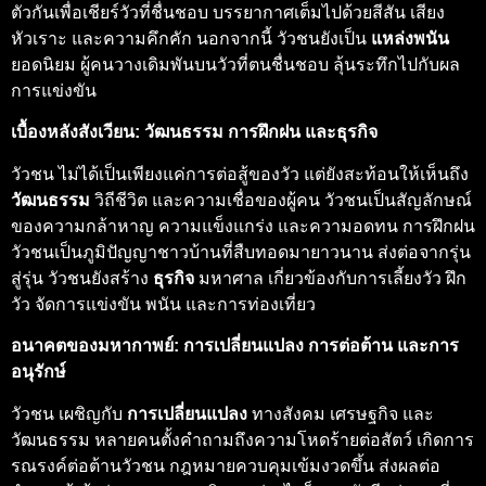
ตัวกันเพื่อเชียร์วัวที่ชื่นชอบ บรรยากาศเต็มไปด้วยสีสัน เสียง
หัวเราะ และความคึกคัก นอกจากนี้ วัวชนยังเป็น
แหล่งพนัน
ยอดนิยม ผู้คนวางเดิมพันบนวัวที่ตนชื่นชอบ ลุ้นระทึกไปกับผล
การแข่งขัน
เบื้องหลังสังเวียน: วัฒนธรรม การฝึกฝน และธุรกิจ
วัวชน ไม่ได้เป็นเพียงแค่การต่อสู้ของวัว แต่ยังสะท้อนให้เห็นถึง
วัฒนธรรม
วิถีชีวิต และความเชื่อของผู้คน วัวชนเป็นสัญลักษณ์
ของความกล้าหาญ ความแข็งแกร่ง และความอดทน การฝึกฝน
วัวชนเป็นภูมิปัญญาชาวบ้านที่สืบทอดมายาวนาน ส่งต่อจากรุ่น
สู่รุ่น วัวชนยังสร้าง
ธุรกิจ
มหาศาล เกี่ยวข้องกับการเลี้ยงวัว ฝึก
วัว จัดการแข่งขัน พนัน และการท่องเที่ยว
อนาคตของมหากาพย์: การเปลี่ยนแปลง การต่อต้าน และการ
อนุรักษ์
วัวชน เผชิญกับ
การเปลี่ยนแปลง
ทางสังคม เศรษฐกิจ และ
วัฒนธรรม หลายคนตั้งคำถามถึงความโหดร้ายต่อสัตว์ เกิดการ
รณรงค์ต่อต้านวัวชน กฎหมายควบคุมเข้มงวดขึ้น ส่งผลต่อ