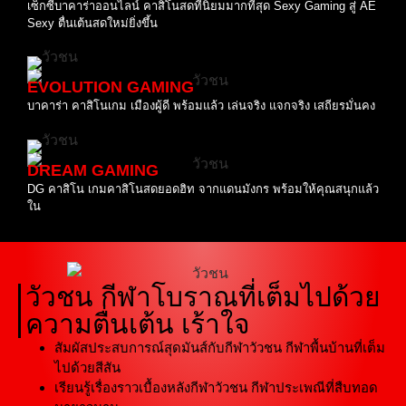
เซ็กซี่บาคาร่าออนไลน์ คาสิโนสดที่นิยมมากที่สุด Sexy Gaming สู่ AE
Sexy ตื่นเต้นสดใหม่ยิ่งขึ้น
EVOLUTION GAMING
บาคาร่า คาสิโนเกม เมืองผู้ดี พร้อมแล้ว เล่นจริง แจกจริง เสถียรมั่นคง
DREAM GAMING
DG คาสิโน เกมคาสิโนสดยอดฮิท จากแดนมังกร พร้อมให้คุณสนุกแล้ว
ใน
วัวชน กีฬาโบราณที่เต็มไปด้วย
ความตื่นเต้น เร้าใจ
สัมผัสประสบการณ์สุดมันส์กับกีฬาวัวชน กีฬาพื้นบ้านที่เต็ม
ไปด้วยสีสัน
เรียนรู้เรื่องราวเบื้องหลังกีฬาวัวชน กีฬาประเพณีที่สืบทอด