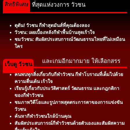
สิทธิพิเศษ
ที่สุดแห่งวงการ วัวชน
ดุดัน! วัวชน กีฬาสุดมันส์ที่คุณต้องลอง
วัวชน: เผยเบื้องหลังกีฬาพื้นบ้านสุดเร้าใจ
ชมวัวชน: สัมผัสประสบการณ์วัฒนธรรมไทยที่ไม่เหมือน
ใคร
และเกมอีกมากมาย ให้เลือกสรร
เว็บดู วัวชน
ค้นพบทุกสิ่งเกี่ยวกับกีฬาวัวชน กีฬาโบราณที่เต็มไปด้วย
ความตื่นเต้น เร้าใจ
เรียนรู้เกี่ยวกับประวัติศาสตร์ วัฒนธรรม และกฎกติกา
ของกีฬาวัวชน
ชมภาพวิดีโอและรูปภาพสุดตระการตาของการแข่งขัน
วัวชน
ค้นหากีฬาวัวชนใกล้บ้านคุณ
สัมผัสประสบการณ์กีฬาวัวชนด้วยตัวเองและสัมผัสความ