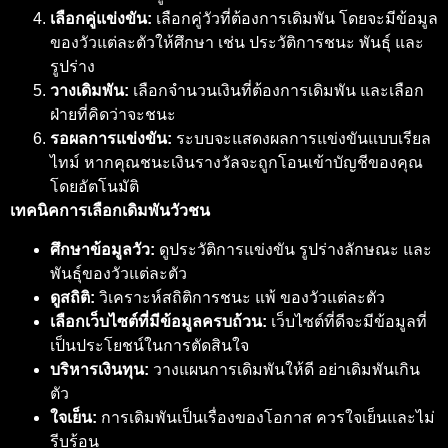
เลือกคู่แข่งขัน:
เลือกคู่วัวที่ต้องการเดิมพัน โดยจะมีข้อมูล
ของวัวแต่ละตัวให้ศึกษา เช่น ประวัติการชนะ พันธุ์ และ
รูปร่าง
วางเดิมพัน:
เลือกจำนวนเงินที่ต้องการเดิมพัน และเลือก
ฝ่ายที่คิดว่าจะชนะ
รอผลการแข่งขัน:
ระบบจะแสดงผลการแข่งขันแบบเรียล
ไทม์ หากคุณชนะเงินรางวัลจะถูกโอนเข้าบัญชีของคุณ
โดยอัตโนมัติ
เทคนิคการเลือกเดิมพันวัวชน
ศึกษาข้อมูลวัว:
ดูประวัติการแข่งขัน รูปร่างลักษณะ และ
พันธุ์ของวัวแต่ละตัว
ดูสถิติ:
วิเคราะห์สถิติการชนะ แพ้ ของวัวแต่ละตัว
เลือกเว็บไซต์ที่มีข้อมูลครบถ้วน:
เว็บไซต์ที่ดีจะมีข้อมูลที่
เป็นประโยชน์ในการตัดสินใจ
บริหารเงินทุน:
วางแผนการเดิมพันให้ดี อย่าเดิมพันเกิน
ตัว
ใจเย็น:
การเดิมพันเป็นเรื่องของโอกาส ควรใจเย็นและไม่
รีบร้อน