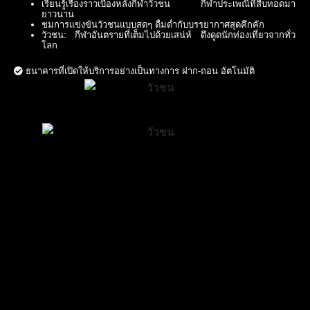
เรียนรู้เรื่องราวเบื้องหลังกีฬาวัวชน กีฬาประเพณีที่สืบทอดมา
ยาวนาน
ชมการแข่งขันวัวชนแบบสดๆ ดื่มด่ำกับบรรยากาศสุดคึกคัก
วัวชน: กีฬาอันตรายที่เต็มไปด้วยเสน่ห์ ดึงดูดนักท่องเที่ยวจากทั่ว
โลก
ธนาคารที่เปิดให้บริการอย่างเป็นทางการ ฝาก-ถอน อัตโนมัติ