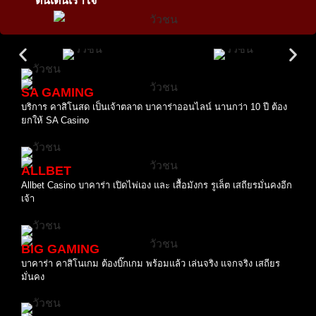
ตื่นเต้นเร้าใจ
SA GAMING
บริการ คาสิโนสด เป็นเจ้าตลาด บาคาร่าออนไลน์ นานกว่า 10 ปี ต้อง
ยกให้ SA Casino
ALLBET
Allbet Casino บาคาร่า เปิดไพ่เอง และ เสื้อมังกร รูเล็ต เสถียรมั่นคงอีก
เจ้า
BIG GAMING
บาคาร่า คาสิโนเกม ต้องบิ๊กเกม พร้อมแล้ว เล่นจริง แจกจริง เสถียร
มั่นคง