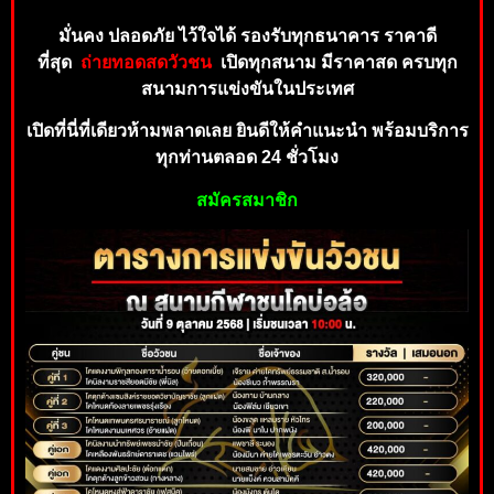
มั่นคง ปลอดภัย ไว้ใจได้ รองรับทุ
กธ
นาคาร
ราคาดี
ที่
สุด
ถ่
า
ยทอดสดวัวชน
เปิดทุกสนาม มีราคาสด ครบทุก
สน
ามกา
รแข่งขันในประเทศ
เปิดที่นี่ที่เดียวห้ามพลาดเลย ยินดีใ
ห้คำ
แ
นะนำ
พร้อม
บริกา
ร
ทุ
กท่านตลอด 24 ชั่วโมง
สมั
ค
ร
สม
าชิ
ก