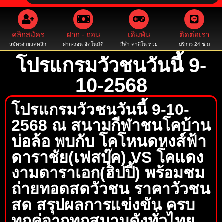
คลิกสมัคร
ฝาก - ถอน
เดิมพัน
ติดต่อเรา
สมัครง่ายแค่คลิก
ฝาก-ถอน อัตโนมัติ
กีฬา คาสิโน หวย
บริการ 24 ช.ม
โปรแกรมวัวชนวันนี้ 9-
10-2568
โปรแกรมวัวชนวันนี้ 9-10-
2568 ณ สนามกีฬาชนโคบ้าน
บ่อล้อ พบกับ โคโหนดหงส์ฟ้า
ดาราชัย(เฟสบุ๊ค) VS โคแดง
งามดาราเอก(ฮิปปี้) พร้อมชม
ถ่ายทอดสดวัวชน ราคาวัวชน
สด สรุปผลการแข่งขัน ครบ
ทุกคู่จากทุกสนามดังทั่วไทย