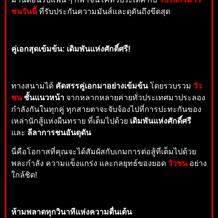
ชนวันนี้
ที่รับประกันความมันส์และดุดันถึงขีดสุด
คู่เอกสุดเข้มข้น: เดิมพันแห่งศักดิ์ศรี!
ทางสนามได้
คัดสรรคู่เอกมาอย่างเข้มข้น
โดยรวบรวม
วัว
ชน
ชั้นแนวหน้า
จากหลากหลายค่ายทั่วประเทศมาประลอง
กำลังกันในทุกคู่ ทุกสายตาจะจับจ้องไปที่การปะทะกันของ
เหล่านักสู้แห่งผืนทราย ที่เต็มไปด้วย
เดิมพันแห่งศักดิ์ศรี
และ
ลีลาการชนอันดุดัน
นี่คือโอกาสที่คุณจะได้สัมผัสกับเกมการต่อสู้ที่เต็มไปด้วย
พละกำลัง ความแข็งแกร่ง และกลยุทธ์ของยอด
วัวชน
อย่าง
ใกล้ชิด!
ห้ามพลาดทุกวินาทีแห่งความตื่นเต้น