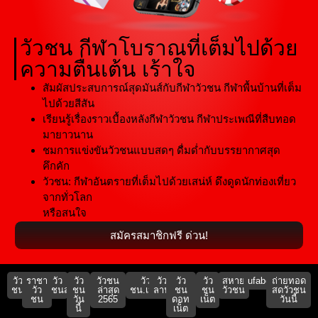
วัวชน กีฬาโบราณที่เต็มไปด้วย
ความตื่นเต้น เร้าใจ
สัมผัสประสบการณ์สุดมันส์กับกีฬาวัวชน กีฬาพื้นบ้านที่เต็ม
ไปด้วยสีสัน
เรียนรู้เรื่องราวเบื้องหลังกีฬาวัวชน กีฬาประเพณีที่สืบทอด
มายาวนาน
ชมการแข่งขันวัวชนแบบสดๆ ดื่มด่ำกับบรรยากาศสุด
คึกคัก
วัวชน: กีฬาอันตรายที่เต็มไปด้วยเสน่ห์ ดึงดูดนักท่องเที่ยว
จากทั่วโลก
หรือสนใจ
สมัครสมาชิกฟรี ด่วน!
วัว
ราชา
วัว
วัว
วัวชน
วัว
วัว
วัว
วัว
สหาย
ufabet911
ถ่ายทอด
ชน
วัว
ชนสด
ชน
ล่าสุด
ชน.เน็ต
ลาน
ชน
ชน
วัวชน
สดวัวชน
ชน
วัน
2565
ดอท
เน็ต
วันนี้
นี้
เน็ต