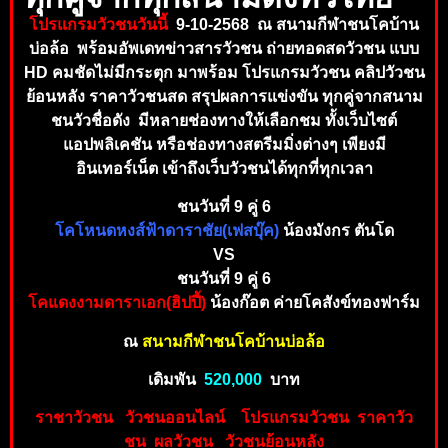
โปรแกรมวัวชนวันนี้
9-10-2568 ณ สนามกีฬาชนโคบ้าน
บ่อล้อ พร้อมอัพเดทข่าวสารวัวชน ถ่ายทอดสดวัวชน แบบ
HD คมชัดไม่มีกระตุก มาพร้อม โปรแกรมวัวชน คลิปวัวชน
ย้อนหลัง ราคาวัวชนสด สรุปผลการแข่งขัน ทุกคู่จากสนาม
ชนวัวชื่อดัง มีหลายช่องทางให้เลือกชม ทั้งเว็บไซต์
แอปพลิเคชัน หรือช่องทางสตรีมมิ่งต่างๆ เพียงมี
อินเทอร์เน็ต เข้าถึงเ
ว็บวัวชนได้ทุกที่ทุ
กเวลา
ชนวันที่ 9 คู่ 6
โคโหนดหงส์ฟ้าดาราชัย(เฟสบุ๊ค)
น้องมังกร ตันโด
VS
ชนวันที่ 9 คู่ 6
โคแดงงามดาราเอก(ฮิปปี้)
น้องก๊อต ค่ายโคสังข์ทองฟาร์ม
ณ
สนามกีฬาชนโคบ้านบ่อล้อ
เดิมพัน
520,00
0
บาท
ราชาวัวชน
วัวชนออนไลน์
โปร
แ
กร
ม
วั
ว
ชน
ร
าคาวัว
ชน
ผลวัวชน
วัวชนย้อนห
ลัง