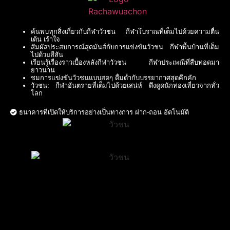
ค้นพบทุกสิ่งเกี่ยวกับกีฬาวัวชน กีฬาโบราณที่เต็มไปด้วยความตื่น
เต้น เร้าใจ
สัมผัสประสบการณ์สุดมันส์กับการแข่งขันวัวชน กีฬาพื้นบ้านที่เต็ม
ไปด้วยสีสัน
เรียนรู้เรื่องราวเบื้องหลังกีฬาวัวชน กีฬาประเพณีที่สืบทอดมา
ยาวนาน
ชมการแข่งขันวัวชนแบบสดๆ ดื่มด่ำกับบรรยากาศสุดคึกคัก
วัวชน: กีฬาอันตรายที่เต็มไปด้วยเสน่ห์ ดึงดูดนักท่องเที่ยวจากทั่ว
โลก
ธนาคารที่เปิดให้บริการอย่างเป็นทางการ ฝาก-ถอน อัตโนมัติ