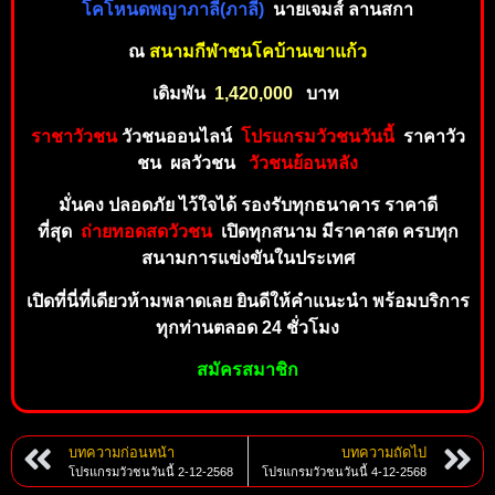
โคโหนดพญาภาลี(ภาลี)
นายเจมส์ ลานสกา
ณ
สนามกีฬาชนโคบ้านเขาแก้ว
เดิ
มพั
น
1,42
0
,00
0
บ
าท
ราชาวัวชน
วัวชนออนไลน์
โป
ร
แ
กร
ม
วั
ว
ชนวันนี้
ร
าคาวัว
ชน ผลวัวชน
วัวชนย้อนห
ลัง
มั่นคง ปลอดภัย ไว้ใจไ
ด้ รองรับทุ
กธ
นา
คาร
ราคาดี
ที่
สุด
ถ่
า
ยทอดสดวัวชน
เปิดทุกสนาม มีราคาสด ครบทุก
สน
าม
กา
รแข่งขันในประเทศ
เปิดที่นี่ที่เดียวห้ามพลาดเ
ล
ย
ยิ
น
ดีใ
ห้คำ
แ
นะนำ
พร้อ
ม
บริกา
ร
ทุ
กท่านตลอด 24 ชั่วโมง
สมั
คร
ส
มาชิก
บทความก่อนหน้า
บทความถัดไป
โปรแกรมวัวชนวันนี้ 2-12-2568
โปรแกรมวัวชนวันนี้ 4-12-2568