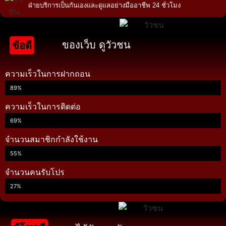
ฝ่ายบริการเป็นกันเองและดูแลอย่างมืออาชีพ 24 ชั่วโมง
ของเว็บ ดูวัวชน
ข้อดี
ความเร็วในการฝากถอน
89%
ความเร็วในการติดต่อ
69%
จำนวนสมาชิกกำลังใช้งาน
55%
จำนวนคนรับโปร
27%