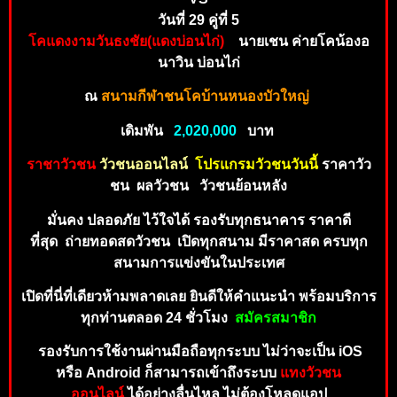
วันที่ 29 คู่ที่ 5
โคแดงงามวันธงชัย(แดงบ่อนไก่)
นายเชน ค่ายโคน้องอ
นาวิน บ่อนไก่
ณ
สนามกีฬาชนโคบ้านหนองบัวใหญ่
เดิ
มพั
น
2,020,000
บ
าท
ราชาวัวชน
วัวชนออนไลน์
โปรแกรมวัวชนวันนี้
ร
าคาวัว
ชน ผลวัวชน
วัวชนย้อนห
ลัง
มั่นคง ปลอดภัย ไว้ใจไ
ด้ รองรับทุ
กธ
นา
คาร
ราคาดี
ที่
สุด
ถ่
า
ยทอดสดวัวชน
เปิดทุกสนาม มีราคาสด ครบทุก
สน
าม
กา
รแข่งขันในประเทศ
เปิดที่นี่ที่เดียวห้ามพลาดเ
ล
ย
ยิ
น
ดีใ
ห้คำ
แ
นะนำ
พร้อ
ม
บริกา
ร
ทุ
กท่านตลอด 24 ชั่วโมง
สมั
คร
ส
มาชิก
รองรับการใช้งานผ่านมือถือทุกระบบ ไม่ว่าจะเป็น iOS
หรือ Android ก็สามารถเข้าถึงระบบ
แทงวัวชน
ออนไลน์
ได้อย่างลื่นไหล ไม่ต้องโหลดแอป