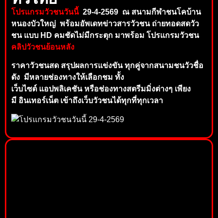
โปรแกรมวัวชนวันนี้
29-4-2569 ณ สนามกีฬาชนโคบ้าน
หนองบัวใหญ่ พร้อมอัพเดทข่าวสารวัวชน ถ่ายทอดสดวัว
ชน แบบ HD คมชัดไม่มีกระตุก มาพร้อม โปรแกรมวัวชน
คลิปวัวชนย้อนหลัง
ราค
าวัวชนสด สรุปผลการ
แข่งขัน
ทุกคู่จากสนามช
นวัวชื่อ
ดัง
มีหลายช่องท
าง
ใ
ห้เลือ
ก
ชม ทั้ง
เว็บไ
ซ
ต์
แอปพลิเคชัน
หรือ
ช่
อ
งทา
ง
สตรี
ม
มิ่
งต่าง
ๆ
เพี
ยง
มี
อินเทอร์
เน็
ต เข้าถึงเ
ว็บวัว
ชน
ได้ทุกที่
ทุ
กเว
ลา