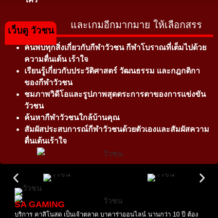
และเกมอีกมากมาย ให้เลือกสรร
เว็บดู วัวชน
ค้นพบทุกสิ่งเกี่ยวกับกีฬาวัวชน กีฬาโบราณที่เต็มไปด้วย
ความตื่นเต้น เร้าใจ
เรียนรู้เกี่ยวกับประวัติศาสตร์ วัฒนธรรม และกฎกติกา
ของกีฬาวัวชน
ชมภาพวิดีโอและรูปภาพสุดตระการตาของการแข่งขัน
วัวชน
ค้นหากีฬาวัวชนใกล้บ้านคุณ
สัมผัสประสบการณ์กีฬาวัวชนด้วยตัวเองและสัมผัสความ
ตื่นเต้นเร้าใจ
SA GAMING
บริการ คาสิโนสด เป็นเจ้าตลาด บาคาร่าออนไลน์ นานกว่า 10 ปี ต้อง