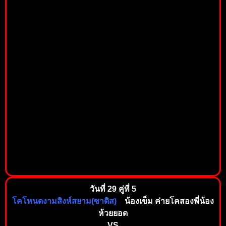
วันที่ 29 คู่ที่ 5
โคโหนดงามสิงห์สยาม(ซาดิส)
น้องเข็ม ค่ายโคสองพี่น้อง
ห้วยยอด
VS