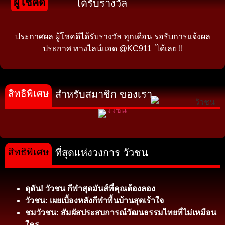
ผู้โชคดี
ได้รับรางวัล
ประกาศผล ผู้โชคดีได้รับรางวัล ทุกเดือน รอรับการแจ้งผล
ประกาศ ทางไลน์แอด @KC911 ได้เลย !!
สิทธิพิเศษ
สำหรับสมาชิก ของเรา
สิทธิพิเศษ
ที่สุดแห่งวงการ วัวชน
ดุดัน! วัวชน กีฬาสุดมันส์ที่คุณต้องลอง
วัวชน: เผยเบื้องหลังกีฬาพื้นบ้านสุดเร้าใจ
ชมวัวชน: สัมผัสประสบการณ์วัฒนธรรมไทยที่ไม่เหมือน
ใคร