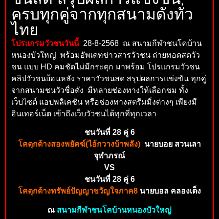
ครบทุกคู่จากทุกสนามดังทั่ว
ไทย
โปรแกรมวัวชนวันนี้
28-8-2568 ณ สนามกีฬาชนโคบ้าน
หนองบัวใหญ่ พร้อมอัพเดทข่าวสารวัวชน ถ่ายทอดสดวัว
ชน แบบ HD คมชัดไม่มีกระตุก มาพร้อม โปรแกรมวัวชน
คลิปวัวชนย้อนหลัง ราคาวัวชนสด สรุปผลการแข่งขัน ทุกคู่
จากสนามชนวัวชื่อดัง มีหลายช่องทางให้เลือกชม ทั้ง
เว็บไซต์ แอปพลิเคชัน หรือช่องทางสตรีมมิ่งต่างๆ เพียงมี
อินเทอร์เน็ต เข้าถึงเว็บวัวชนได้ทุกที่ทุกเวลา
ชนวันที่ 28 คู่ 6
โคดุกด้างสองพยัคฆ์(ไอ้กวางบ้าพลัง)
นายบอย สวนเลา
จุฬาภรณ์
VS
ชนวันที่ 28 คู่ 6
โคดุกด้างทรัพย์ปัญญาขวัญใจภาค8
นายบอล คลองเต็ง
ณ
สนามกีฬาชนโคบ้านหนองบัวใหญ่