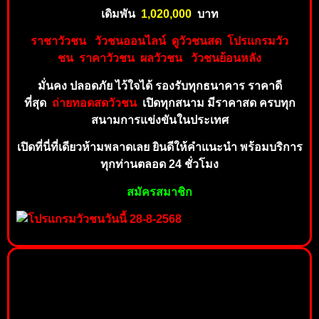
เดิมพัน
1,020,000
บาท
ราชาวัวชน
วัวชนออนไลน์
ดูวัว
ชนส
ด
โปร
แ
กร
ม
วัว
ชน
ราคาวัวชน
ผลวัวชน
วัวชนย้อนห
ลัง
มั่นคง ปลอดภัย ไว้ใจได้ รองรับทุ
กธนาคาร ราคาดี
ที่
สุด
ถ่
า
ยทอดสดวัวชน
เปิดทุกสนาม มีราคาสด ครบทุก
สน
ามกา
รแข่งขันในประเทศ
เปิดที่นี่ที่เดียวห้ามพลาดเลย ยินดีให้คำแ
นะนำ
พร้อม
บริกา
ร
ทุ
กท่านตลอด 24 ชั่วโมง
สมั
ค
รสม
าชิก