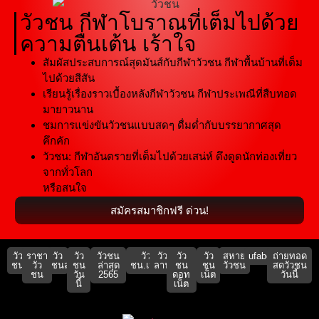
วัวชน กีฬาโบราณที่เต็มไปด้วย
ความตื่นเต้น เร้าใจ
สัมผัสประสบการณ์สุดมันส์กับกีฬาวัวชน กีฬาพื้นบ้านที่เต็ม
ไปด้วยสีสัน
เรียนรู้เรื่องราวเบื้องหลังกีฬาวัวชน กีฬาประเพณีที่สืบทอด
มายาวนาน
ชมการแข่งขันวัวชนแบบสดๆ ดื่มด่ำกับบรรยากาศสุด
คึกคัก
วัวชน: กีฬาอันตรายที่เต็มไปด้วยเสน่ห์ ดึงดูดนักท่องเที่ยว
จากทั่วโลก
หรือสนใจ
สมัครสมาชิกฟรี ด่วน!
วัว
ราชา
วัว
วัว
วัวชน
วัว
วัว
วัว
วัว
สหาย
ufabet911
ถ่ายทอด
ชน
วัว
ชนสด
ชน
ล่าสุด
ชน.เน็ต
ลาน
ชน
ชน
วัวชน
สดวัวชน
ชน
วัน
2565
ดอท
เน็ต
วันนี้
นี้
เน็ต