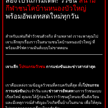
ส่องโปรแกรมเด็ด! วัวชน
สนาม
กีฬาชนโคบ้านหนองบัวใหญ่
พร้อมอัพเดทสดใหม่ทุกวัน
สำหรับแฟนกีฬาวัวชนตัวจริง ห้ามพลาด! เราจะพาคุณไป
เจาะลึกทุกเรื่องราวในสนามชนโคบ้านหนองบัวใหญ่ ที่
พร้อมเสิร์ฟความมันส์แบบไม่ขาดตอน
เจาะลึก
โปรแกรมวัวชน
การแข่งขันและข่าวสารล่าสุด
เราคือแหล่งรวมข้อมูลวัวชนที่ครบครันที่สุด ทั้ง
โปรแกรม
การแข่งขัน
ประจำวัน และ
ข่าวสารอัพเดท
วงการวัวชนแบบ
เรียลไทม์ คุณจะได้รู้ก่อนใครว่าวัวชนคู่ไหนจะขึ้นสังเวียน
และมีเหตุการณ์สำคัญอะไรเกิดขึ้นบ้างในสนาม เพื่อให้คุณ