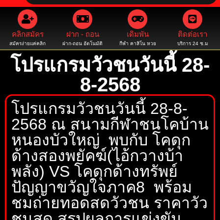
คลิกสมัคร
ฝาก - ถอน
เดิมพัน
ติดต่อเรา
สมัครง่ายแค่คลิก
ฝาก-ถอน อัตโนมัติ
กีฬา คาสิโน หวย
บริการ 24 ช.ม
โปรแกรมวัวชนวันนี้ 28-
8-2568
โปรแกรมวัวชนวันนี้ 28-8-
2568 ณ สนามกีฬาชนโคบ้าน
หนองบัวใหญ่ พบกับ โคดุก
ด้างสองพยัคฆ์(ไอ้กวางบ้า
พลัง) VS โคดุกด้างทรัพย์
ปัญญาขวัญใจภาค8 พร้อม
ชมถ่ายทอดสดวัวชน ราคาวัว
ชนสด สรุปผลการแข่งขัน