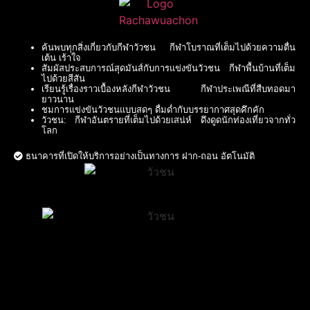
ค้นพบทุกสิ่งเกี่ยวกับกีฬาวัวชน กีฬาโบราณที่เต็มไปด้วยความตื่น
เต้น เร้าใจ
สัมผัสประสบการณ์สุดมันส์กับการแข่งขันวัวชน กีฬาพื้นบ้านที่เต็ม
ไปด้วยสีสัน
เรียนรู้เรื่องราวเบื้องหลังกีฬาวัวชน กีฬาประเพณีที่สืบทอดมา
ยาวนาน
ชมการแข่งขันวัวชนแบบสดๆ ดื่มด่ำกับบรรยากาศสุดคึกคัก
วัวชน: กีฬาอันตรายที่เต็มไปด้วยเสน่ห์ ดึงดูดนักท่องเที่ยวจากทั่ว
โลก
ธนาคารที่เปิดให้บริการอย่างเป็นทางการ ฝาก-ถอน อัตโนมัติ