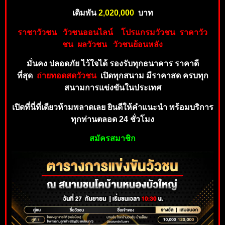
เดิมพัน
2,020,00
0
บาท
ราชาวัวชน
วัวชนออนไลน์
โปร
แ
กร
ม
วั
ว
ชน
ร
าคาวัว
ชน
ผลวัวชน
วัวชนย้อนห
ลัง
มั่นคง ปลอดภัย ไว้ใจได้ รองรับทุ
กธ
นาคาร
ราคาดี
ที่
สุด
ถ่
า
ยทอดสดวัวชน
เปิดทุกสนาม มีราคาสด ครบทุก
สน
ามกา
รแข่งขันในประเทศ
เปิดที่นี่ที่เดียวห้ามพลาดเลย ยินดีให้คำ
แ
นะนำ
พร้อม
บริกา
ร
ทุ
กท่านตลอด 24 ชั่วโมง
สมั
ค
ร
สม
าชิก