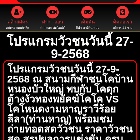
คลิกสมัคร
ฝาก - ถอน
เดิมพัน
ติดต่อเรา
สมัครง่ายแค่คลิก
ฝาก-ถอน อัตโนมัติ
กีฬา คาสิโน หวย
บริการ 24 ช.ม
โปรแกรมวัวชนวันนี้ 27-
9-2568
โปรแกรมวัวชนวันนี้ 27-9-
2568 ณ สนามกีฬาชนโคบ้าน
หนองบัวใหญ่ พบกับ โคดุก
ด้างงัวทองพยัคฆ์โคโค VS
โคโหนดงามหาญราวีร้อย
ลีลา(ท่านหาญ) พร้อมชม
ถ่ายทอดสดวัวชน ราคาวัวชน
สด สรุปผลการแข่งขัน ครบ