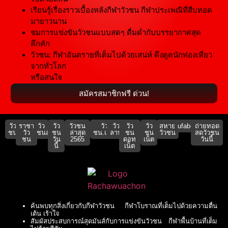
เรียนรู้เรื่องราวเบื้องหลังกีฬาวัวชน กีฬาประเพณีที่สืบทอด
มายาวนาน
ชมการแข่งขันวัวชนแบบสดๆ ดื่มด่ำกับบรรยากาศสุด
คึกคัก
วัวชน: กีฬาอันตรายที่เต็มไปด้วยเสน่ห์ ดึงดูดนักท่องเที่ยว
จากทั่วโลก
หรือสนใจ
สมัครสมาชิกฟรี ด่วน!
วัว
ราชา
วัว
วัว
วัวชน
วัว
วัว
วัว
วัว
สหาย
ufabet911
ถ่ายทอด
ชน
วัว
ชนสด
ชน
ล่าสุด
ชน.เน็ต
ลาน
ชน
ชน
วัวชน
สดวัวชน
ชน
วัน
2565
ดอท
เน็ต
วันนี้
นี้
เน็ต
ค้นพบทุกสิ่งเกี่ยวกับกีฬาวัวชน กีฬาโบราณที่เต็มไปด้วยความตื่น
เต้น เร้าใจ
สัมผัสประสบการณ์สุดมันส์กับการแข่งขันวัวชน กีฬาพื้นบ้านที่เต็ม