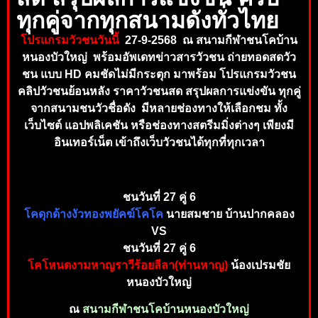
ทุกคู่จากทุกสนามดังทั่วไทย
โปรแกรมวัวชนวันนี้
27-9-2568 ณ สนามกีฬาชนโคบ้าน
หนองบัวใหญ่ พร้อมอัพเดทข่าวสารวัวชน ถ่ายทอดสดวัว
ชน แบบ HD คมชัดไม่มีกระตุก มาพร้อม โปรแกรมวัวชน
คลิปวัวชนย้อนหลัง ราคาวัวชนสด สรุปผลการแข่งขัน ทุกคู่
จากสนามชนวัวชื่อดัง มีหลายช่องทางให้เลือกชม ทั้ง
เว็บไซต์ แอปพลิเคชัน หรือช่องทางสตรีมมิ่งต่างๆ เพียงมี
อินเทอร์เน็ต เข้าถึงเ
ว็บวัวชนได้ทุกที่ทุกเวลา
ชนวันที่ 27 คู่ 6
โคดุกด้างงัวทองพยัคฆ์โคโค
นายสมชาย บ้านปากคลอง
VS
ชนวันที่ 27 คู่ 6
โคโหนดงามหาญราวีร้อยลีลา(ท่านหาญ)
น้องเปรมชัย
หนองบัวใหญ่
ณ
สนามกีฬาชนโคบ้านหนองบัวใหญ่