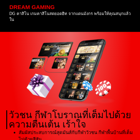
DREAM GAMING
DG คาสิโน เกมคาสิโนสดยอดฮิท จากแดนมังกร พร้อมให้คุณสนุกแล้ว
ใน
วัวชน กีฬาโบราณที่เต็มไปด้วย
ความตื่นเต้น เร้าใจ
สัมผัสประสบการณ์สุดมันส์กับกีฬาวัวชน กีฬาพื้นบ้านที่เต็ม
ไปด้วยสีสัน