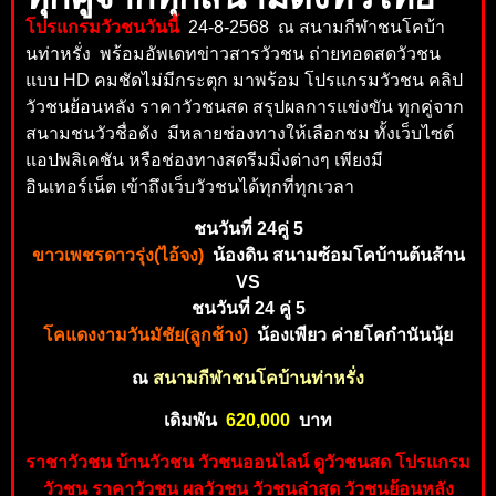
โปรแกรมวัวชนวันนี้
24-8-2568 ณ สนามกีฬาชนโคบ้า
นท่าหรั่ง พร้อมอัพเดทข่าวสารวัวชน ถ่ายทอดสดวัวชน
แบบ HD คมชัดไม่มีกระตุก มาพร้อม โปรแกรมวัวชน คลิป
วัวชนย้อนหลัง ราคาวัวชนสด สรุปผลการแข่งขัน ทุกคู่จาก
สนามชนวัวชื่อดัง มีหลายช่องทางให้เลือกชม ทั้งเว็บไซต์
แอปพลิเคชัน หรือช่องทางสตรีมมิ่งต่างๆ เพียงมี
อินเทอร์เน็ต เข้าถึงเว็บวัวชนได้ทุกที่ทุกเวลา
ชนวันที่ 24คู่ 5
ขาวเพชรดาวรุ่ง(ไอ้จง)
น้องดิน สนามซ้อมโคบ้านต้นส้าน
VS
ชนวันที่ 24 คู่ 5
โคแดงงามวันมัชัย(ลูกช้าง)
น้องเพียว ค่ายโคกำนันนุ้ย
ณ
สนามกีฬาชนโคบ้านท่าหรั่ง
เดิมพัน
62
0
,0
0
0
บาท
ราชาวัวชน บ้านวัวชน วัวชนออนไลน์ ดูวัว
ชนส
ด
โปร
แ
กร
ม
วัว
ชน
ราคาวัวชน ผลวัวชน วัวชน
ล่าสุด วัวชนย้อนห
ลัง