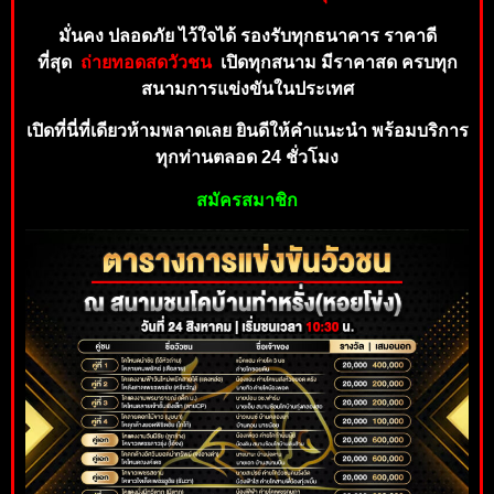
มั่นคง ปลอดภัย ไว้ใจได้ รองรับทุ
กธนาคาร ราคาดี
ที่
สุด
ถ่
า
ยทอดสดวัวชน
เปิดทุกสนาม มีราคาสด ครบทุก
สน
ามกา
รแข่งขันในประเทศ
เปิดที่นี่ที่เดียวห้ามพลาดเลย ยินดีให้คำแ
นะนำ พร้อม
บริกา
ร
ทุ
กท่านตลอด 24 ชั่วโมง
สมั
ค
รสม
าชิก