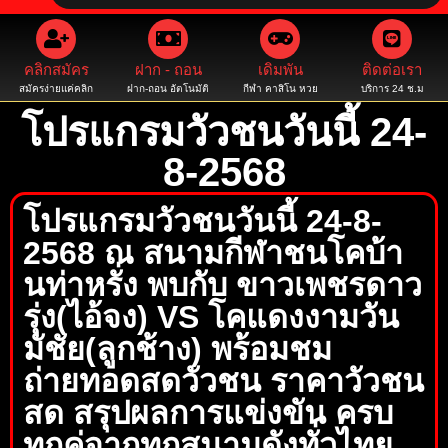
คลิกสมัคร
ฝาก - ถอน
เดิมพัน
ติดต่อเรา
สมัครง่ายแค่คลิก
ฝาก-ถอน อัตโนมัติ
กีฬา คาสิโน หวย
บริการ 24 ช.ม
โปรแกรมวัวชนวันนี้ 24-
8-2568
โปรแกรมวัวชนวันนี้ 24-8-
2568 ณ สนามกีฬาชนโคบ้า
นท่าหรั่ง พบกับ ขาวเพชรดาว
รุ่ง(ไอ้จง) VS โคแดงงามวัน
มัชัย(ลูกช้าง) พร้อมชม
ถ่ายทอดสดวัวชน ราคาวัวชน
สด สรุปผลการแข่งขัน ครบ
ทุกคู่จากทุกสนามดังทั่วไทย