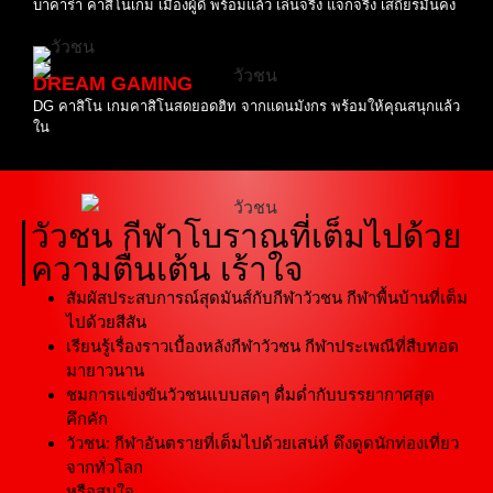
บาคาร่า คาสิโนเกม เมืองผู้ดี พร้อมแล้ว เล่นจริง แจกจริง เสถียรมั่นคง
DREAM GAMING
DG คาสิโน เกมคาสิโนสดยอดฮิท จากแดนมังกร พร้อมให้คุณสนุกแล้ว
ใน
วัวชน กีฬาโบราณที่เต็มไปด้วย
ความตื่นเต้น เร้าใจ
สัมผัสประสบการณ์สุดมันส์กับกีฬาวัวชน กีฬาพื้นบ้านที่เต็ม
ไปด้วยสีสัน
เรียนรู้เรื่องราวเบื้องหลังกีฬาวัวชน กีฬาประเพณีที่สืบทอด
มายาวนาน
ชมการแข่งขันวัวชนแบบสดๆ ดื่มด่ำกับบรรยากาศสุด
คึกคัก
วัวชน: กีฬาอันตรายที่เต็มไปด้วยเสน่ห์ ดึงดูดนักท่องเที่ยว
จากทั่วโลก
หรือสนใจ