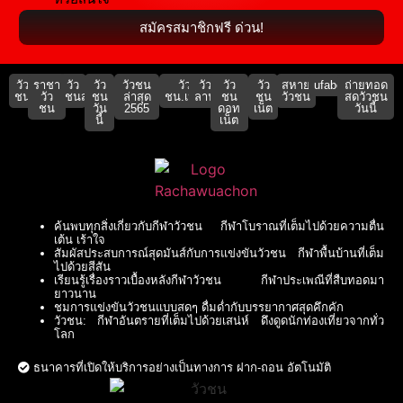
สมัครสมาชิกฟรี ด่วน!
วัว
ราชา
วัว
วัว
วัวชน
วัว
วัว
วัว
วัว
สหาย
ufabet911
ถ่ายทอด
ชน
วัว
ชนสด
ชน
ล่าสุด
ชน.เน็ต
ลาน
ชน
ชน
วัวชน
สดวัวชน
ชน
วัน
2565
ดอท
เน็ต
วันนี้
นี้
เน็ต
ค้นพบทุกสิ่งเกี่ยวกับกีฬาวัวชน กีฬาโบราณที่เต็มไปด้วยความตื่น
เต้น เร้าใจ
สัมผัสประสบการณ์สุดมันส์กับการแข่งขันวัวชน กีฬาพื้นบ้านที่เต็ม
ไปด้วยสีสัน
เรียนรู้เรื่องราวเบื้องหลังกีฬาวัวชน กีฬาประเพณีที่สืบทอดมา
ยาวนาน
ชมการแข่งขันวัวชนแบบสดๆ ดื่มด่ำกับบรรยากาศสุดคึกคัก
วัวชน: กีฬาอันตรายที่เต็มไปด้วยเสน่ห์ ดึงดูดนักท่องเที่ยวจากทั่ว
โลก
ธนาคารที่เปิดให้บริการอย่างเป็นทางการ ฝาก-ถอน อัตโนมัติ