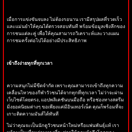
เมื่อการแข่งขันจบลง ไม่ต้องรอนาน เรามีสรุปผลที่รวดเร็ว
และแม่นยำให้คุณได้ตรวจสอบทันที พร้อมข้อมูลเชิงลึกของ
การชนแต่ละคู่ เพื่อให้คุณสามารถวิเคราะห์และวางแผน
การชมครั้งต่อไปได้อย่างมีประสิทธิภาพ
เข้าถึงง่ายทุกที่ทุกเวลา
ความสนุกไม่มีขีดจำกัด เพราะคุณสามารถเข้าถึงทุกความ
เคลื่อนไหวของกีฬาวัวชนได้จากทุกที่ทุกเวลา ไม่ว่าจะผ่าน
เว็บไซต์โดยตรง, แอปพลิเคชันบนมือถือ หรือช่องทางสตรีม
มิ่งยอดนิยมต่างๆ ขอเพียงแค่มีอินเทอร์เน็ต คุณก็พร้อมที่จะ
เกาะติดความมันส์ได้ทันที
ไม่ว่าคุณจะเป็นนักดูวัวชนหน้าใหม่หรือแฟนพันธุ์แท้ เรา