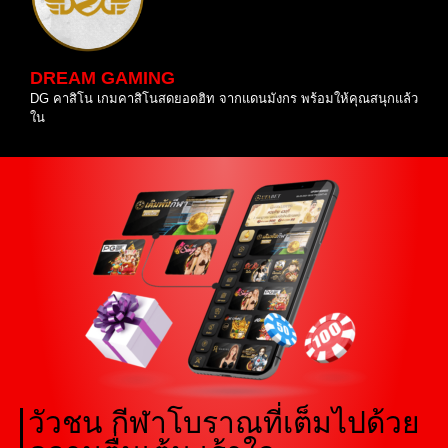
DREAM GAMING
DG คาสิโน เกมคาสิโนสดยอดฮิท จากแดนมังกร พร้อมให้คุณสนุกแล้ว
ใน
วัวชน กีฬาโบราณที่เต็มไปด้วย