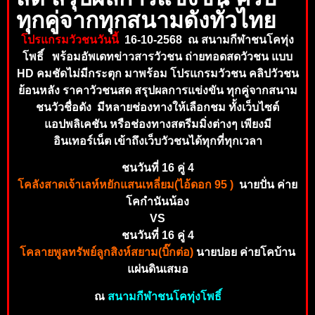
ทุกคู่จากทุกสนามดังทั่วไทย
โปรแกรมวัวชนวันนี้
16-10-2568 ณ สนามกีฬาชนโคทุ่ง
โพธิ์ พร้อมอัพเดทข่าวสารวัวชน ถ่ายทอดสดวัวชน แบบ
HD คมชัดไม่มีกระตุก มาพร้อม โปรแกรมวัวชน คลิปวัวชน
ย้อนหลัง ราคาวัวชนสด สรุปผลการแข่งขัน ทุกคู่จากสนาม
ชนวัวชื่อดัง มีหลายช่องทางให้เลือกชม ทั้งเว็บไซต์
แอปพลิเคชัน หรือช่อ
งทางสตรีมมิ่งต่างๆ เพียงมี
อินเทอร์เน็ต เข้าถึงเ
ว็บวัวชนได้ทุกที่
ทุ
กเวลา
ชนวันที่ 16 คู่ 4
โคลังสาดเจ้าเลห์หยักแสนเหลี่ยม(ไอ้ดอก 95 )
นายปั่น ค่าย
โคกำนันน้อง
VS
ชนวันที่ 16 คู่ 4
โคลายพูลทรัพย์ลูกสิงห์สยาม(บิ๊กต่อ)
นายปอย ค่ายโคบ้าน
แผ่นดินเสมอ
ณ
สนามกีฬาชนโคทุ่งโพธิ์