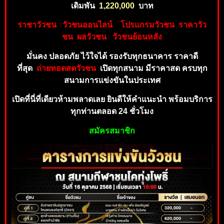
เดิมพัน
1,22
0,00
0
บาท
ราชาวัวชน
วัวชนออนไลน์
โป
ร
แ
กร
ม
วั
ว
ชน
ร
าคาวัว
ชน
ผลวัวชน
วัวชนย้อนห
ลัง
มั่นคง ปลอดภัย ไว้ใจได้ รองรับทุ
กธ
นาคาร
ราคาดี
ที่
สุด
ถ่
า
ยทอดสดวัวชน
เปิดทุกสนาม มีราคาสด ครบทุก
สน
ามกา
รแข่งขันในประเทศ
เปิดที่นี่ที่เดียวห้ามพลาดเลย ยินดีใ
ห้คำ
แ
นะนำ
พร้อม
บริกา
ร
ทุ
กท่านตลอด 24 ชั่วโมง
สมั
ค
ร
สม
าชิ
ก