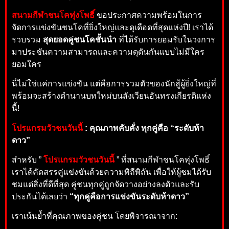
สนามกีฬาชนโคทุ่งโพธิ์
ขอประกาศความพร้อมในการ
จัดการแข่งขันชนโคที่ยิ่งใหญ่และดุเดือดที่สุดแห่งปี! เราได้
รวบรวม
สุดยอดคู่ชนโคชั้นนำ
ที่ได้รับการยอมรับในวงการ
มาประชันความสามารถและความดุดันกันแบบไม่มีใคร
ยอมใคร
นี่ไม่ใช่แค่การแข่งขัน แต่คือการรวมตัวของนักสู้ผู้ยิ่งใหญ่ที่
พร้อมจะสร้างตำนานบทใหม่บนสังเวียนอันทรงเกียรติแห่ง
นี้!
โปรแกรมวัวชนวันนี้
: คุณภาพคับคั่ง ทุกคู่คือ “ระดับห้า
ดาว”
สำหรับ ”
โปรแกรมวัวชนวันนี้
” ที่สนามกีฬาชนโคทุ่งโพธิ์
เราได้คัดสรรคู่แข่งขันด้วยความพิถีพิถัน เพื่อให้ผู้ชมได้รับ
ชมแต่สิ่งที่ดีที่สุด คู่ชนทุกคู่ถูกจัดวางอย่างลงตัวและรับ
ประกันได้เลยว่า
“ทุกคู่คือการแข่งขันระดับห้าดาว”
เราเน้นย้ำที่คุณภาพของคู่ชน โดยพิจารณาจาก: