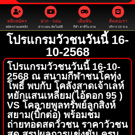
คลิกสมัคร
ฝาก - ถอน
เดิมพัน
ติดต่อเรา
สมัครง่ายแค่คลิก
ฝาก-ถอน อัตโนมัติ
กีฬา คาสิโน หวย
บริการ 24 ช.ม
โปรแกรมวัวชนวันนี้ 16-
10-2568
โปรแกรมวัวชนวันนี้ 16-10-
2568 ณ สนามกีฬาชนโคทุ่ง
โพธิ์ พบกับ โคลังสาดเจ้าเลห์
หยักแสนเหลี่ยม(ไอ้ดอก 95 )
VS โคลายพูลทรัพย์ลูกสิงห์
สยาม(บิ๊กต่อ) พร้อมชม
ถ่ายทอดสดวัวชน ราคาวัวชน
สด สรุปผลการแข่งขัน ครบ