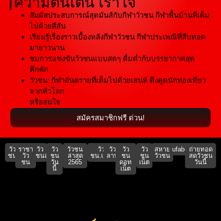
ความตื่นเต้น เร้าใจ
สัมผัสประสบการณ์สุดมันส์กับกีฬาวัวชน กีฬาพื้นบ้านที่เต็ม
ไปด้วยสีสัน
เรียนรู้เรื่องราวเบื้องหลังกีฬาวัวชน กีฬาประเพณีที่สืบทอด
มายาวนาน
ชมการแข่งขันวัวชนแบบสดๆ ดื่มด่ำกับบรรยากาศสุด
คึกคัก
วัวชน: กีฬาอันตรายที่เต็มไปด้วยเสน่ห์ ดึงดูดนักท่องเที่ยว
จากทั่วโลก
หรือสนใจ
สมัครสมาชิกฟรี ด่วน!
วัว
ราชา
วัว
วัว
วัวชน
วัว
วัว
วัว
วัว
สหาย
ufabet911
ถ่ายทอด
ชน
วัว
ชนสด
ชน
ล่าสุด
ชน.เน็ต
ลาน
ชน
ชน
วัวชน
สดวัวชน
ชน
วัน
2565
ดอท
เน็ต
วันนี้
นี้
เน็ต