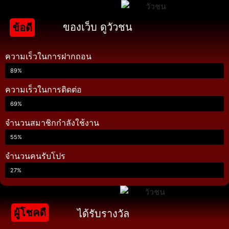
ของเว็บ ดูวัวชน
ข้อดี
ความเร็วในการฝากถอน
89%
ความเร็วในการติดต่อ
69%
จำนวนสมาชิกกำลังใช้งาน
55%
จำนวนคนรับโปร
27%
ผู้โชคดี
ได้รับรางวัล