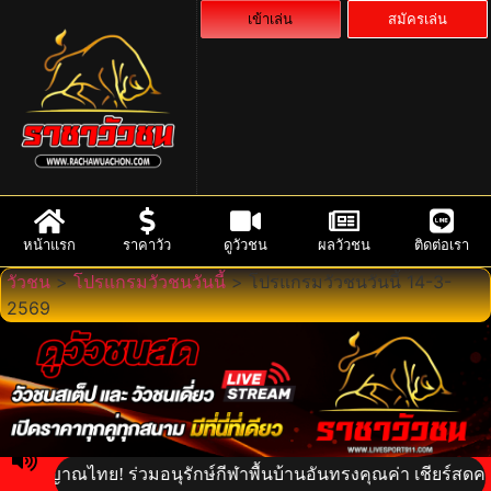
เข้าเล่น
สมัครเล่น
หน้าแรก
ราคาวัว
ดูวัวชน
ผลวัวชน
ติดต่อเรา
วัวชน
>
โปรแกรมวัวชนวันนี้
>
โปรแกรมวัวชนวันนี้ 14-3-
2569
วิญญาณไทย! ร่วมอนุรักษ์กีฬาพื้นบ้านอันทรงคุณค่า เชียร์สดความเ