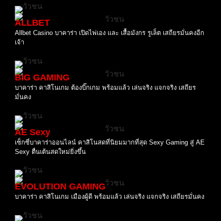
ALLBET
Allbet Casino บาคาร่า เปิดไพ่เอง และ เสื้อมังกร รูเล็ต เสถียรมั่นคงอีก
เจ้า
BIG GAMING
บาคาร่า คาสิโนเกม ต้องบิ๊กเกม พร้อมแล้ว เล่นจริง แจกจริง เสถียร
มั่นคง
AE Sexy
เซ็กซี่บาคาร่าออนไลน์ คาสิโนสดที่นิยมมากที่สุด Sexy Gaming สู่ AE
Sexy ตื่นเต้นสดใหม่ยิ่งขึ้น
EVOLUTION GAMING
บาคาร่า คาสิโนเกม เมืองผู้ดี พร้อมแล้ว เล่นจริง แจกจริง เสถียรมั่นคง