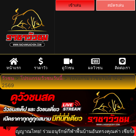
เข้าเล่น
สมัครเล่น
หน้าแรก
ราคาวัว
ดูวัวชน
ผลวัวชน
ติดต่อเรา
วัวชน
>
โปรแกรมวัวชนวันนี้
>
โปรแกรมวัวชนวันนี้ 12-2-
2569
จิตวิญญาณไทย! ร่วมอนุรักษ์กีฬาพื้นบ้านอันทรงคุณค่า เชียร์สดควา