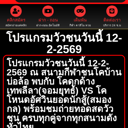
คลิกสมัคร
ฝาก - ถอน
เดิมพัน
ติดต่อเรา
สมัครง่ายแค่คลิก
ฝาก-ถอน อัตโนมัติ
กีฬา คาสิโน หวย
บริการ 24 ช.ม
โปรแกรมวัวชนวันนี้ 12-
2-2569
โปรแกรมวัวชนวันนี้ 12-2-
2569 ณ สนามกีฬาชนโคบ้าน
บ่อล้อ พบกับ โคดุกด้าง
เทพลีลา(จอมยุทธ์) VS โค
โหนดอัศวินยอดนักสู้(สมอง
กล) พร้อมชมถ่ายทอดสดวัว
ชน ครบทุกคู่จากทุกสนามดัง
ทั่วไทย