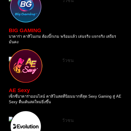
BIG GAMING
บาคาร่า คาสิโนเกม ต้องบิ๊กเกม พร้อมแล้ว เล่นจริง แจกจริง เสถียร
มั่นคง
AE Sexy
เซ็กซี่บาคาร่าออนไลน์ คาสิโนสดที่นิยมมากที่สุด Sexy Gaming สู่ AE
Sexy ตื่นเต้นสดใหม่ยิ่งขึ้น