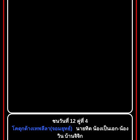
ชนวันที่ 12 คู่ที่ 4
โคดุกด้างเทพลีลา(จอมยุทธ์)
นายทิด น้องเป็นเอก-น้อง
วิน บ้านจิจิก