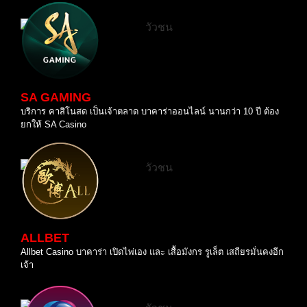
SA GAMING
บริการ คาสิโนสด เป็นเจ้าตลาด บาคาร่าออนไลน์ นานกว่า 10 ปี ต้อง
ยกให้ SA Casino
ALLBET
Allbet Casino บาคาร่า เปิดไพ่เอง และ เสื้อมังกร รูเล็ต เสถียรมั่นคงอีก
เจ้า