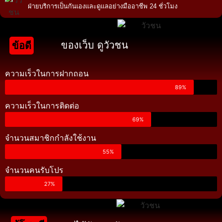
ฝ่ายบริการเป็นกันเองและดูแลอย่างมืออาชีพ 24 ชั่วโมง
ของเว็บ ดูวัวชน
ข้อดี
ความเร็วในการฝากถอน
89%
ความเร็วในการติดต่อ
69%
จำนวนสมาชิกกำลังใช้งาน
55%
จำนวนคนรับโปร
27%