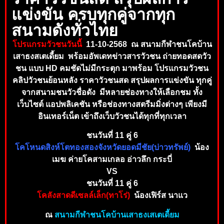
แข่งขัน ครบทุกคู่จากทุก
สนามดังทั่วไทย
โปรแกรมวัวชนวันนี้
11-10-2568 ณ สนามกีฬาชนโคบ้าน
เสาธงสเตเดี้ยม พร้อมอัพเดทข่าวสารวัวชน ถ่ายทอดสดวัว
ชน แบบ HD คมชัดไม่มีกระตุก มาพร้อม โปรแกรมวัวชน
คลิปวัวชนย้อนหลัง ราคาวัวชนสด สรุปผลการแข่งขัน ทุกคู่
จากสนามชนวัวชื่อดัง มีหลายช่องทางให้เลือกชม ทั้ง
เว็บไซต์ แอปพลิเคชัน หรือช่องทางสตรีมมิ่งต่างๆ เพียงมี
อินเทอร์เน็ต เข้าถึงเ
ว็บวัวชนได้ทุกที่ทุ
กเวลา
ชนวันที่ 11 คู่ 6
โคโหนดสิงห์โตทองสองจังหวัดยอดมีชัย(บ่าวทรัพย์)
น้อง
เมฆ ค่ายโคสามเกลอ อ่าวลึก กระบี่
VS
ชนวันที่ 11 คู่ 6
โคลังสาดดีเซลล์เล็ก(ทาโร่)
น้องเฟิร์ส นาแว
ณ
สนามกีฬาชนโคบ้านเสาธงเสเตเดี้ยม