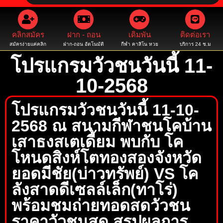
คลิกสมัคร
ฝาก - ถอน
เดิมพัน
ติดต่อเรา
สมัครง่ายแค่คลิก
ฝาก-ถอน อัตโนมัติ
กีฬา คาสิโน หวย
บริการ 24 ช.ม
โปรแกรมวัวชนวันนี้ 11-
10-2568
โปรแกรมวัวชนวันนี้ 11-10-
2568 ณ สนามกีฬาชนโคบ้าน
เสาธงสเตเดี้ยม พบกับ โค
โหนดสิงห์โตทองสองจังหวัด
ยอดมีชัย(บ่าวทรัพย์) VS โค
ลังสาดดีเซลล์เล็ก(ทาโร่)
พร้อมชมถ่ายทอดสดวัวชน
ราคาวัวชนสด สรุปผลการ