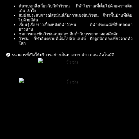
ค้นพบทุกสิ่งเกี่ยวกับกีฬาวัวชน กีฬาโบราณที่เต็มไปด้วยความตื่น
เต้น เร้าใจ
สัมผัสประสบการณ์สุดมันส์กับการแข่งขันวัวชน กีฬาพื้นบ้านที่เต็ม
ไปด้วยสีสัน
เรียนรู้เรื่องราวเบื้องหลังกีฬาวัวชน กีฬาประเพณีที่สืบทอดมา
ยาวนาน
ชมการแข่งขันวัวชนแบบสดๆ ดื่มด่ำกับบรรยากาศสุดคึกคัก
วัวชน: กีฬาอันตรายที่เต็มไปด้วยเสน่ห์ ดึงดูดนักท่องเที่ยวจากทั่ว
โลก
ธนาคารที่เปิดให้บริการอย่างเป็นทางการ ฝาก-ถอน อัตโนมัติ