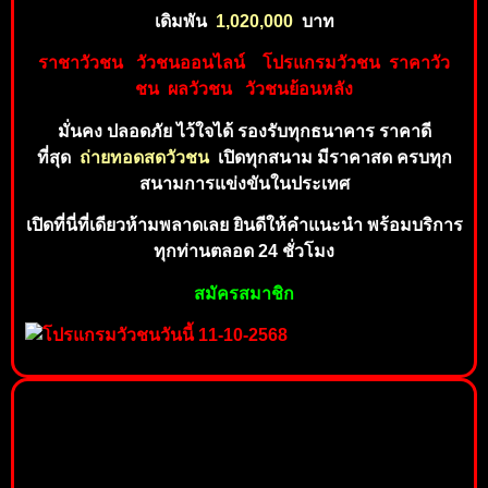
เดิมพัน
1,020,00
0
บาท
ราชาวัวชน
วัวชนออนไลน์
โปร
แ
กร
ม
วั
ว
ชน
ร
าคาวัว
ชน
ผลวัวชน
วัวชนย้อนห
ลัง
มั่นคง ปลอดภัย ไว้ใจได้ รองรับทุ
กธ
นาคาร
ราคาดี
ที่
สุด
ถ่
า
ยทอดสดวัวชน
เปิดทุกสนาม มีราคาสด ครบทุก
สน
ามกา
รแข่งขันในประเทศ
เปิดที่นี่ที่เดียวห้ามพลาดเลย ยินดีใ
ห้คำ
แ
นะนำ
พร้อม
บริกา
ร
ทุ
กท่านตลอด 24 ชั่วโมง
สมั
ค
ร
สม
าชิ
ก