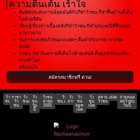
ความตื่นเต้น เร้าใจ
สัมผัสประสบการณ์สุดมันส์กับกีฬาวัวชน กีฬาพื้นบ้านที่เต็ม
ไปด้วยสีสัน
เรียนรู้เรื่องราวเบื้องหลังกีฬาวัวชน กีฬาประเพณีที่สืบทอด
มายาวนาน
ชมการแข่งขันวัวชนแบบสดๆ ดื่มด่ำกับบรรยากาศสุด
คึกคัก
วัวชน: กีฬาอันตรายที่เต็มไปด้วยเสน่ห์ ดึงดูดนักท่องเที่ยว
จากทั่วโลก
หรือสนใจ
สมัครสมาชิกฟรี ด่วน!
วัว
ราชา
วัว
วัว
วัวชน
วัว
วัว
วัว
วัว
สหาย
ufabet911
ถ่ายทอด
ชน
วัว
ชนสด
ชน
ล่าสุด
ชน.เน็ต
ลาน
ชน
ชน
วัวชน
สดวัวชน
ชน
วัน
2565
ดอท
เน็ต
วันนี้
นี้
เน็ต