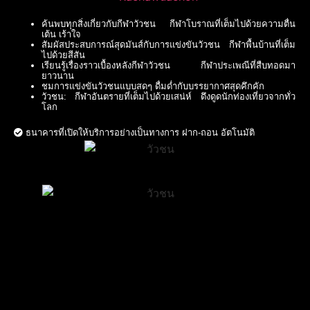
ค้นพบทุกสิ่งเกี่ยวกับกีฬาวัวชน กีฬาโบราณที่เต็มไปด้วยความตื่น
เต้น เร้าใจ
สัมผัสประสบการณ์สุดมันส์กับการแข่งขันวัวชน กีฬาพื้นบ้านที่เต็ม
ไปด้วยสีสัน
เรียนรู้เรื่องราวเบื้องหลังกีฬาวัวชน กีฬาประเพณีที่สืบทอดมา
ยาวนาน
ชมการแข่งขันวัวชนแบบสดๆ ดื่มด่ำกับบรรยากาศสุดคึกคัก
วัวชน: กีฬาอันตรายที่เต็มไปด้วยเสน่ห์ ดึงดูดนักท่องเที่ยวจากทั่ว
โลก
ธนาคารที่เปิดให้บริการอย่างเป็นทางการ ฝาก-ถอน อัตโนมัติ