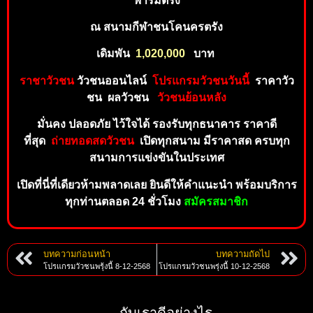
ฟาร์มตรัง
ณ สนามกีฬาชนโคนครตรัง
เดิ
มพั
น
1,02
0
,00
0
บ
าท
ราชาวัวชน
วัวชนออนไลน์
โป
ร
แ
กร
ม
วั
ว
ชนวันนี้
ร
าคาวัว
ชน ผลวัวชน
วัวชนย้อนห
ลัง
มั่นคง ปลอดภัย ไว้ใจไ
ด้ รองรับทุ
กธ
นา
คาร
ราคาดี
ที่
สุด
ถ่
า
ยทอดสดวัวชน
เปิดทุกสนาม มีราคาสด ครบทุก
สน
าม
กา
รแข่งขันในประเทศ
เปิดที่นี่ที่เดียวห้ามพลาดเ
ล
ย
ยิ
น
ดีใ
ห้คำ
แ
นะนำ
พร้อ
ม
บริกา
ร
ทุ
กท่านตลอด 24 ชั่วโมง
สมั
คร
ส
มาชิก
บทความก่อนหน้า
บทความถัดไป
โปรแกรมวัวชนพรุ้งนี้ 8-12-2568
โปรแกรมวัวชนพรุ่งนี้ 10-12-2568
กับเราดีอย่างไร