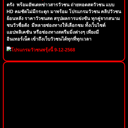
ตรัง พร้อมอัพเดทข่าวสารวัวชน ถ่ายทอดสดวัวชน แบบ
HD คมชัดไม่มีกระตุก มาพร้อม โปรแกรมวัวชน คลิปวัวชน
ย้อนหลัง ราค
าวัวชนสด สรุปผลการแข่งขัน ทุกคู่จากสนาม
ช
นวัวชื่อดัง มีหลายช่องท
าง
ให้เลือ
กชม ทั้ง
เว็บไซต์
แอปพลิเคชัน หรือ
ช่อ
งทาง
สตรีมมิ่งต่างๆ เพียงมี
อินเทอร์เน็ต เข้าถึงเ
ว็บวัว
ชน
ได้ทุกที่
ทุ
กเว
ลา