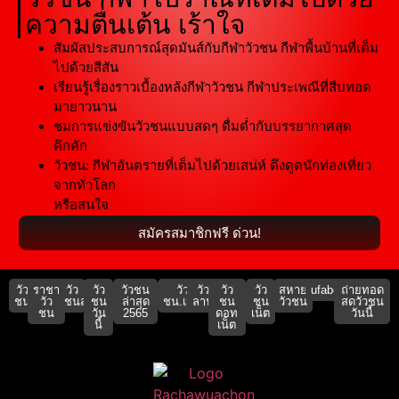
ความตื่นเต้น เร้าใจ
สัมผัสประสบการณ์สุดมันส์กับกีฬาวัวชน กีฬาพื้นบ้านที่เต็ม
ไปด้วยสีสัน
เรียนรู้เรื่องราวเบื้องหลังกีฬาวัวชน กีฬาประเพณีที่สืบทอด
มายาวนาน
ชมการแข่งขันวัวชนแบบสดๆ ดื่มด่ำกับบรรยากาศสุด
คึกคัก
วัวชน: กีฬาอันตรายที่เต็มไปด้วยเสน่ห์ ดึงดูดนักท่องเที่ยว
จากทั่วโลก
หรือสนใจ
สมัครสมาชิกฟรี ด่วน!
วัว
ราชา
วัว
วัว
วัวชน
วัว
วัว
วัว
วัว
สหาย
ufabet911
ถ่ายทอด
ชน
วัว
ชนสด
ชน
ล่าสุด
ชน.เน็ต
ลาน
ชน
ชน
วัวชน
สดวัวชน
ชน
วัน
2565
ดอท
เน็ต
วันนี้
นี้
เน็ต