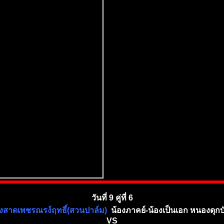
วันที่ 9 คู่ที่ 6
งสาดเพชรณรง์ฤทธิ์(สวนปาล์ม)
น้องภาคย์-น้องเป็นเอก หนองดุกบ
VS