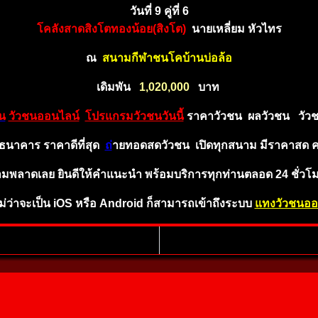
วันที่ 9 คู่ที่ 6
โคลังสาดสิงโตทองน้อย(สิงโต)
นายเหลี่ยม หัวไทร
ณ
สนามกีฬาชนโคบ้านบ่อล้อ
เดิ
มพั
น
1,02
0
,00
0
บ
าท
น
วัวชนออนไลน์
โปรแกรมวัวชนวันนี้
ร
าคาวัวชน ผลวัวชน
วัวช
ธ
นา
คาร
ราคาดีที่
สุด
ถ่
า
ยทอดสดวัวชน
เปิดทุกสนาม มีราคาสด 
วห้ามพลาดเ
ล
ย
ยิ
น
ดีใ
ห้คำ
แ
นะนำ
พร้อ
ม
บริกา
รทุ
กท่านตลอด 24 ชั่ว
่ว่าจะเป็น iOS หรือ Android ก็สามารถเข้าถึงระบบ
แทงวัวชนออ