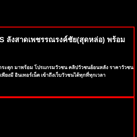
S ลังสาดเพชรรณรงค์ชัย(สุดหล่อ) พร้อม
ระตุก มาพร้อม โปรแกรมวัวชน คลิปวัวชนย้อนหลัง ราค
าวัวชน
เพี
ยงมี
อินเทอร์
เน็
ต เข้าถึงเ
ว็บวัว
ชน
ได้ทุกที่
ทุ
กเว
ลา