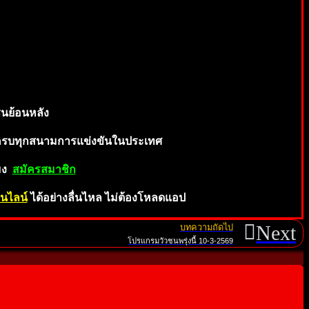
นย้อนห
ลัง
ครบทุกสน
าม
กา
รแข่งขันในประเทศ
โมง
สมั
คร
ส
มาชิก
นไลน์
ได้อย่างลื่นไหล ไม่ต้องโหลดแอป
Next
บทความถัดไป
โปรแกรมวัวชนพรุ่งนี้ 10-3-2569