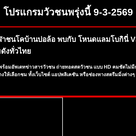
โปรแกรมวัวชนพรุ่งนี้ 9-3-2569
ฬาชนโคบ้านบ่อล้อ พบกับ โหนดแลมโบกินี่ V
ังทั่วไทย
ร้อมอัพเดทข่าวสารวัวชน ถ่ายทอดสดวัวชน แบบ HD คมชัดไม่มีก
าง
ให้เลือ
กชม ทั้ง
เว็บไ
ซต์ แอปพลิเคชัน
หรือ
ช่
อ
งทา
ง
สตรี
ม
มิ่
งต่าง
ๆ