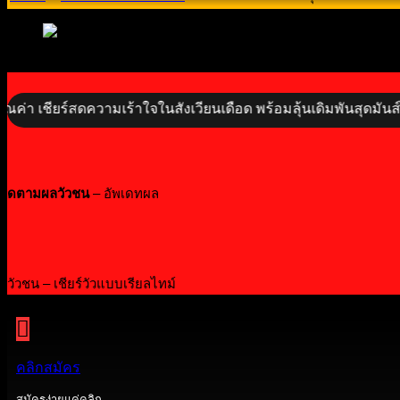
ชียร์สดความเร้าใจในสังเวียนเดือด พร้อมลุ้นเดิมพันสุดมันส์ไปกับ
ติดตามผลวัวชน
– อัพเดทผล
ดูวัวชน – เชียร์วัวแบบเรียลไทม์
คลิกสมัคร
สมัครง่ายแค่คลิก