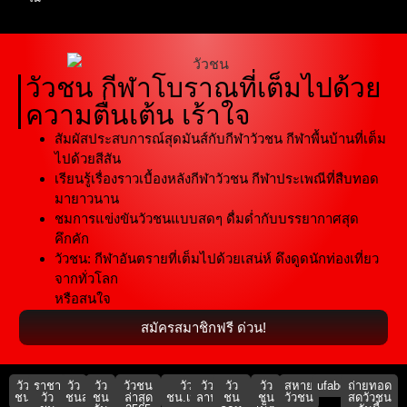
วัวชน กีฬาโบราณที่เต็มไปด้วย
ความตื่นเต้น เร้าใจ
สัมผัสประสบการณ์สุดมันส์กับกีฬาวัวชน กีฬาพื้นบ้านที่เต็ม
ไปด้วยสีสัน
เรียนรู้เรื่องราวเบื้องหลังกีฬาวัวชน กีฬาประเพณีที่สืบทอด
มายาวนาน
ชมการแข่งขันวัวชนแบบสดๆ ดื่มด่ำกับบรรยากาศสุด
คึกคัก
วัวชน: กีฬาอันตรายที่เต็มไปด้วยเสน่ห์ ดึงดูดนักท่องเที่ยว
จากทั่วโลก
หรือสนใจ
สมัครสมาชิกฟรี ด่วน!
วัว
ราชา
วัว
วัว
วัวชน
วัว
วัว
วัว
วัว
สหาย
ufabet911
ถ่ายทอด
ชน
วัว
ชนสด
ชน
ล่าสุด
ชน.เน็ต
ลาน
ชน
ชน
วัวชน
สดวัวชน