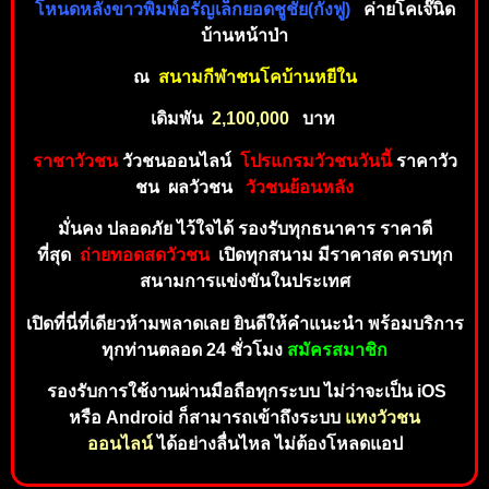
โหนดหลังขาวพิมพ์อรัญเล็กยอดชูชัย(กังฟู)
ค่ายโคเจ๊นิด
บ้านหน้าป่า
ณ
สนามกีฬาชนโคบ้านหยีใน
เดิ
มพั
น
2,10
0
,00
0
บ
าท
ราชาวัวชน
วัวชนออนไลน์
โปรแกรมวัวชนวันนี้
ร
าคาวัว
ชน ผลวัวชน
วัวชนย้อนห
ลัง
มั่นคง ปลอดภัย ไว้ใจไ
ด้ รองรับทุ
กธ
นา
คาร
ราคาดี
ที่
สุด
ถ่
า
ยทอดสดวัวชน
เปิดทุกสนาม มีราคาสด ครบทุก
สน
าม
กา
รแข่งขันในประเทศ
เปิดที่นี่ที่เดียวห้ามพลาดเ
ล
ย
ยิ
น
ดีใ
ห้คำ
แ
นะนำ
พร้อ
ม
บริกา
ร
ทุ
กท่านตลอด 24 ชั่วโมง
สมั
คร
ส
มาชิก
รองรับการใช้งานผ่านมือถือทุกระบบ ไม่ว่าจะเป็น iOS
หรือ Android ก็สามารถเข้าถึงระบบ
แทงวัวชน
ออนไลน์
ได้อย่างลื่นไหล ไม่ต้องโหลดแอป