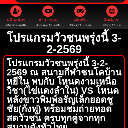
คลิกสมัคร
ฝาก - ถอน
เดิมพัน
ติดต่อเรา
สมัครง่ายแค่คลิก
ฝาก-ถอน อัตโนมัติ
กีฬา คาสิโน หวย
บริการ 24 ช.ม
โปรแกรมวัวชนพรุ่งนี้ 3-
2-2569
โปรแกรมวัวชนพรุ่งนี้ 3-2-
2569 ณ สนามกีฬาชนโคบ้าน
หยีใน พบกับ โหนดงามเหนือ
วิชา(ไข่แดงลำใน) VS โหนด
หลังขาวพิมพ์อรัญเล็กยอดชู
ชัย(กังฟู) พร้อมชมถ่ายทอด
สดวัวชน ครบทุกคู่จากทุก
สนามดังทั่วไทย