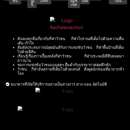
ชน
วัน
2565
ดอท
เน็ต
วันนี้
นี้
เน็ต
ค้นพบทุกสิ่งเกี่ยวกับกีฬาวัวชน กีฬาโบราณที่เต็มไปด้วยความตื่น
เต้น เร้าใจ
สัมผัสประสบการณ์สุดมันส์กับการแข่งขันวัวชน กีฬาพื้นบ้านที่เต็ม
ไปด้วยสีสัน
เรียนรู้เรื่องราวเบื้องหลังกีฬาวัวชน กีฬาประเพณีที่สืบทอดมา
ยาวนาน
ชมการแข่งขันวัวชนแบบสดๆ ดื่มด่ำกับบรรยากาศสุดคึกคัก
วัวชน: กีฬาอันตรายที่เต็มไปด้วยเสน่ห์ ดึงดูดนักท่องเที่ยวจากทั่ว
โลก
ธนาคารที่เปิดให้บริการอย่างเป็นทางการ ฝาก-ถอน อัตโนมัติ