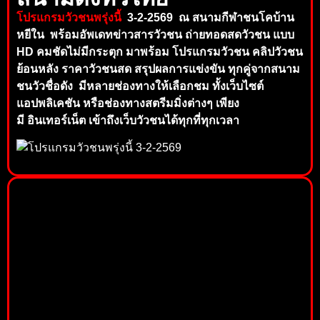
โปรแกรมวัวชนพรุ่งนี้
3-2-2569 ณ สนามกีฬาชนโคบ้าน
หยีใน พร้อมอัพเดทข่าวสารวัวชน ถ่ายทอดสดวัวชน แบบ
HD คมชัดไม่มีกระตุก มาพร้อม โปรแกรมวัวชน คลิปวัวชน
ย้อนหลัง ราค
าวัวชนสด สรุปผลการแข่งขัน ทุกคู่จากสนาม
ช
นวัวชื่อดัง
มีหลายช่องท
าง
ให้เลือ
กชม ทั้ง
เว็บไซต์
แอปพลิเคชัน
หรือ
ช่อ
งทาง
สตรี
มมิ่
งต่าง
ๆ
เพี
ยง
มี
อินเทอร์
เน็
ต เข้าถึงเ
ว็บวัว
ชน
ได้ทุกที่
ทุ
กเว
ลา