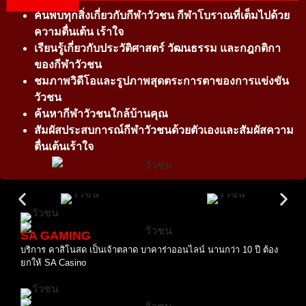
ค้นพบทุกสิ่งเกี่ยวกับกีฬาวัวชน กีฬาโบราณที่เต็มไปด้วย
ความตื่นเต้น เร้าใจ
เรียนรู้เกี่ยวกับประวัติศาสตร์ วัฒนธรรม และกฎกติกา
ของกีฬาวัวชน
ชมภาพวิดีโอและรูปภาพสุดตระการตาของการแข่งขัน
วัวชน
ค้นหากีฬาวัวชนใกล้บ้านคุณ
สัมผัสประสบการณ์กีฬาวัวชนด้วยตัวเองและสัมผัสความ
ตื่นเต้นเร้าใจ
SA GAMING
บริการ คาสิโนสด เป็นเจ้าตลาด บาคาร่าออนไลน์ นานกว่า 10 ปี ต้อง
ยกให้ SA Casino