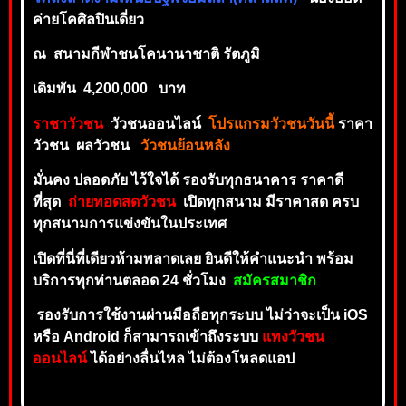
ค่ายโคศิลปินเดี่ยว
ณ สนามกีฬาชนโคนานาชาติ รัตภูมิ
เดิ
มพั
น 4,20
0
,00
0
บ
าท
ราชาวัวชน
วัวชนออนไลน์
โปรแกรมวัวชนวันนี้
ร
าคา
วัวชน ผลวัวชน
วัวชนย้อนห
ลัง
มั่นคง ปลอดภัย ไว้ใจไ
ด้ รองรับทุ
กธ
นา
คาร
ราคาดี
ที่
สุด
ถ่
า
ยทอดสดวัวชน
เปิดทุกสนาม มีราคาสด ครบ
ทุกสน
าม
กา
รแข่งขันในประเทศ
เปิดที่นี่ที่เดียวห้ามพลาดเ
ล
ย
ยิ
น
ดีใ
ห้คำ
แ
นะนำ
พร้อ
ม
บริกา
รทุ
กท่านตลอด 24 ชั่วโมง
สมั
คร
ส
มาชิก
รองรับการใช้งานผ่านมือถือทุกระบบ ไม่ว่าจะเป็น iOS
หรือ Android ก็สามารถเข้าถึงระบบ
แทงวัวชน
ออนไลน์
ได้อย่างลื่นไหล ไม่ต้องโหลดแอป