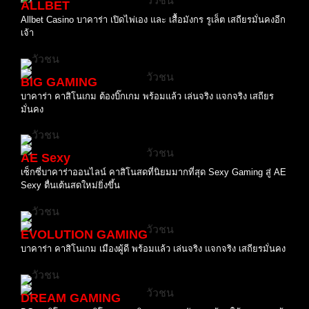
ALLBET
Allbet Casino บาคาร่า เปิดไพ่เอง และ เสื้อมังกร รูเล็ต เสถียรมั่นคงอีก
เจ้า
BIG GAMING
บาคาร่า คาสิโนเกม ต้องบิ๊กเกม พร้อมแล้ว เล่นจริง แจกจริง เสถียร
มั่นคง
AE Sexy
เซ็กซี่บาคาร่าออนไลน์ คาสิโนสดที่นิยมมากที่สุด Sexy Gaming สู่ AE
Sexy ตื่นเต้นสดใหม่ยิ่งขึ้น
EVOLUTION GAMING
บาคาร่า คาสิโนเกม เมืองผู้ดี พร้อมแล้ว เล่นจริง แจกจริง เสถียรมั่นคง
DREAM GAMING