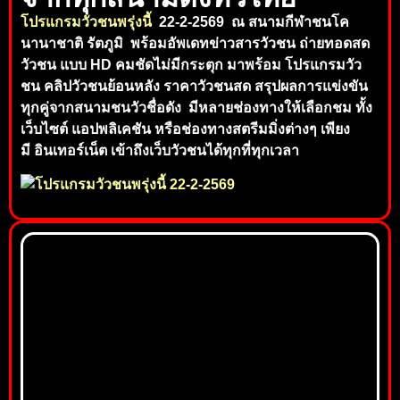
โปรแกรมวัวชนพรุ่งนี้
22-2-2569 ณ สนามกีฬาชนโค
นานาชาติ รัตภูมิ พร้อมอัพเดทข่าวสารวัวชน ถ่ายทอดสด
วัวชน แบบ HD คมชัดไม่มีกระตุก มาพร้อม โปรแกรมวัว
ชน คลิปวัวชนย้อนหลัง ราค
าวัวชนสด สรุปผลการแข่งขัน
ทุกคู่จากสนามช
นวัวชื่อดัง
มีหลายช่องท
าง
ให้เลือ
กชม ทั้ง
เว็บไซต์ แอปพลิเคชัน
หรือ
ช่
อ
งทาง
สตรี
ม
มิ่
งต่าง
ๆ
เพี
ยง
มี
อินเทอร์
เน็
ต เข้าถึงเ
ว็บวัว
ชน
ได้ทุกที่
ทุ
กเว
ลา