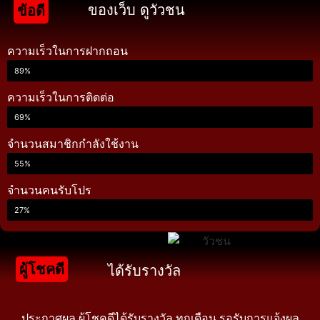
ของเว็บ ดูวัวชน
ข้อดี
ความเร็วในการฝากถอน
89%
ความเร็วในการติดต่อ
69%
จำนวนสมาชิกกำลังใช้งาน
55%
จำนวนคนรับโปร
27%
ผู้โชคดี
ได้รับรางวัล
ประกาศผล ผู้โชคดีได้รับรางวัล ทุกเดือน รอรับการแจ้งผล