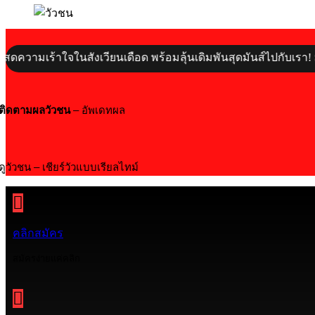
ามเร้าใจในสังเวียนเดือด พร้อมลุ้นเดิมพันสุดมันส์ไปกับเรา! มาร่
ติดตามผลวัวชน
– อัพเดทผล
ดูวัวชน – เชียร์วัวแบบเรียลไทม์
คลิกสมัคร
สมัครง่ายแค่คลิก