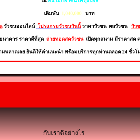
ณ
สนามกีฬาชนโคทุ่งโพธิ์
เดิ
มพั
น
1,04
0
,00
0
บ
าท
น
วัวชนออนไลน์
โปรแกรมวัวชนวันนี้
ร
าคาวัวชน ผลวัวชน
วัว
ธ
นา
คาร
ราคาดีที่
สุด
ถ่
า
ยทอดสดวัวชน
เปิดทุกสนาม มีราคาสด 
วห้ามพลาดเ
ล
ย
ยิ
น
ดีใ
ห้คำ
แ
นะนำ
พร้อ
ม
บริกา
รทุ
กท่านตลอด 24 ชั่วโ
กับเราดีอย่างไร