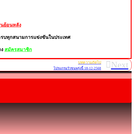
ชนย้อนห
ลัง
ครบทุกสน
าม
กา
รแข่งขันในประเทศ
มง
สมั
คร
ส
มาชิก
Next
บทความถัดไป
โปรแกรมวัวชนพรุ่งนี้ 18-12-2568