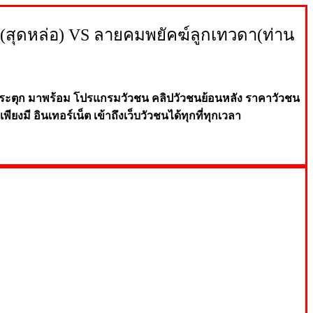
6(สุดหล่อ) VS ลายคมพยัคฆ์ลูกเทวดา(ท่าน
ระตุก มาพร้อม โปรแกรมวัวชน คลิปวัวชนย้อนหลัง ราค
าวัวชน
เพียงมี อินเทอร์เน็ต เข้าถึงเ
ว็บวัว
ชน
ได้ทุกที่
ทุ
กเว
ลา