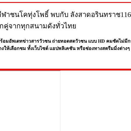
กีฬาชนโคทุ่งโพธิ์ พบกับ ลังสาดอรินทราช11
กคู่จากทุกสนามดังทั่วไทย
พร้อมอัพเดทข่าวสารวัวชน ถ่ายทอดสดวัวชน แบบ HD คมชัดไม่มีก
าง
ให้เลือ
กชม ทั้ง
เว็บไซต์ แอปพลิเคชัน หรือ
ช่อ
งทาง
สตรี
มมิ่งต่าง
ๆ 