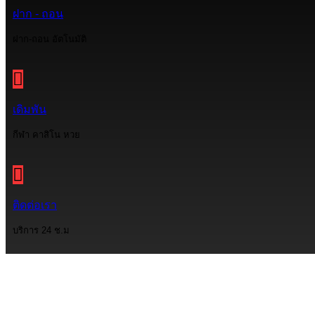
ฝาก - ถอน
ฝาก-ถอน อัตโนมัติ
เดิมพัน
กีฬา คาสิโน หวย
ติดต่อเรา
บริการ 24 ช.ม