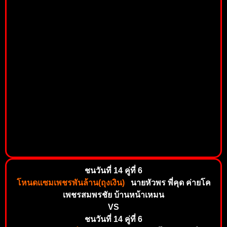
ชนวันที่ 14 คู่ที่ 6
โหนดแซมเพชรพันล้าน(ถุงเงิน)
นายหัวพร พี่คุด ค่ายโค
เพชรสมพรชัย บ้านหน้าเหมน
VS
ชนวันที่ 14 คู่ที่ 6