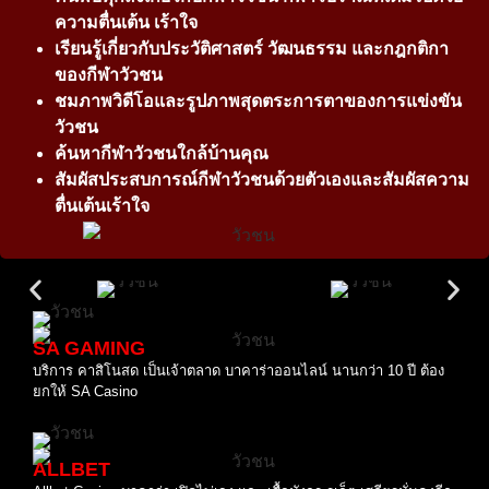
ความตื่นเต้น เร้าใจ
เรียนรู้เกี่ยวกับประวัติศาสตร์ วัฒนธรรม และกฎกติกา
ของกีฬาวัวชน
ชมภาพวิดีโอและรูปภาพสุดตระการตาของการแข่งขัน
วัวชน
ค้นหากีฬาวัวชนใกล้บ้านคุณ
สัมผัสประสบการณ์กีฬาวัวชนด้วยตัวเองและสัมผัสความ
ตื่นเต้นเร้าใจ
SA GAMING
บริการ คาสิโนสด เป็นเจ้าตลาด บาคาร่าออนไลน์ นานกว่า 10 ปี ต้อง
ยกให้ SA Casino
ALLBET