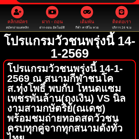
คลิกสมัคร
ฝาก - ถอน
เดิมพัน
ติดต่อเรา
สมัครง่ายแค่คลิก
ฝาก-ถอน อัตโนมัติ
กีฬา คาสิโน หวย
บริการ 24 ช.ม
โปรแกรมวัวชนพรุ่งนี้ 14-
1-2569
โปรแกรมวัวชนพรุ่งนี้ 14-1-
2569 ณ สนามกีฬาชนโค
ส.ทุ่งโพธิ์ พบกับ โหนดแซม
เพชรพันล้าน(ถุงเงิน) VS นิล
งามสามกษัตริย์(ณเดช)
พร้อมชมถ่ายทอดสดวัวชน
ครบทุกคู่จากทุกสนามดังทั่ว
ไทย