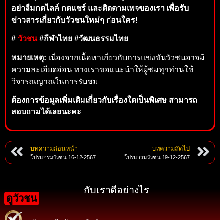
อย่าลืมกดไลค์ กดแชร์ และติดตามเพจของเรา เพื่อรับ
ข่าวสารเกี่ยวกับวัวชนใหม่ๆ ก่อนใคร!
#
วัวชน
#กีฬาไทย #วัฒนธรรมไทย
หมายเหตุ:
เนื่องจากเนื้อหาเกี่ยวกับการแข่งขันวัวชนอาจมี
ความละเอียดอ่อน ทางเราขอแนะนำให้ผู้ชมทุกท่านใช้
วิจารณญาณในการรับชม
ต้องการข้อมูลเพิ่มเติมเกี่ยวกับเรื่องใดเป็นพิเศษ สามารถ
สอบถามได้เลยนะคะ
บทความก่อนหน้า
บทความถัดไป
โปรแกรมวัวชน 16-12-2567
โปรแกรมวัวชน 19-12-2567
กับเราดีอย่างไร
ดูวัวชน