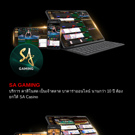
SA GAMING
บริการ คาสิโนสด เป็นเจ้าตลาด บาคาร่าออนไลน์ นานกว่า 10 ปี ต้อง
ยกให้ SA Casino