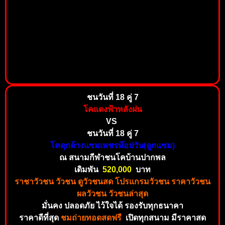
ชนวันที่ 18 คู่ 7
โคแดงฟ้าหลังฝน
VS
ชนวันที่ 18 คู่ 7
โคดุกด้างแซมเพชรท๊อปวัน(ลูกแซม)
ณ สนามกีฬาชนโคบ้านปากพล
เดิมพัน
52
0,000
บาท
ราชาวัวชน วัวชน ดูวัวชนสด โปรแกรมวัวชน ราคาวัวชน
ผลวัวชน วัวชนล่าสุด
มั่นคง ปลอดภัย ไว้ใจได้ รองรับทุกธนาคา
ราคาดีที่สุด
ชมถ่ายทอดสดฟรี
เปิดทุกสนาม มีราคาสด