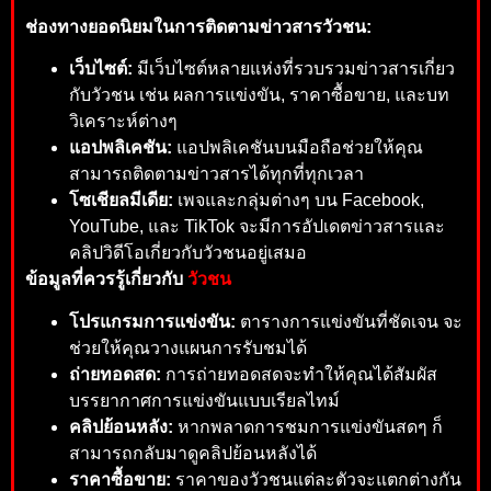
ช่องทางยอดนิยมในการติดตามข่าวสารวัวชน:
เว็บไซต์:
มีเว็บไซต์หลายแห่งที่รวบรวมข่าวสารเกี่ยว
กับวัวชน เช่น ผลการแข่งขัน, ราคาซื้อขาย, และบท
วิเคราะห์ต่างๆ
แอปพลิเคชัน:
แอปพลิเคชันบนมือถือช่วยให้คุณ
สามารถติดตามข่าวสารได้ทุกที่ทุกเวลา
โซเชียลมีเดีย:
เพจและกลุ่มต่างๆ บน Facebook,
YouTube, และ TikTok จะมีการอัปเดตข่าวสารและ
คลิปวิดีโอเกี่ยวกับวัวชนอยู่เสมอ
ข้อมูลที่ควรรู้เกี่ยวกับ
วัวชน
โปรแกรมการแข่งขัน:
ตารางการแข่งขันที่ชัดเจน จะ
ช่วยให้คุณวางแผนการรับชมได้
ถ่ายทอดสด:
การถ่ายทอดสดจะทำให้คุณได้สัมผัส
บรรยากาศการแข่งขันแบบเรียลไทม์
คลิปย้อนหลัง:
หากพลาดการชมการแข่งขันสดๆ ก็
สามารถกลับมาดูคลิปย้อนหลังได้
ราคาซื้อขาย:
ราคาของวัวชนแต่ละตัวจะแตกต่างกัน