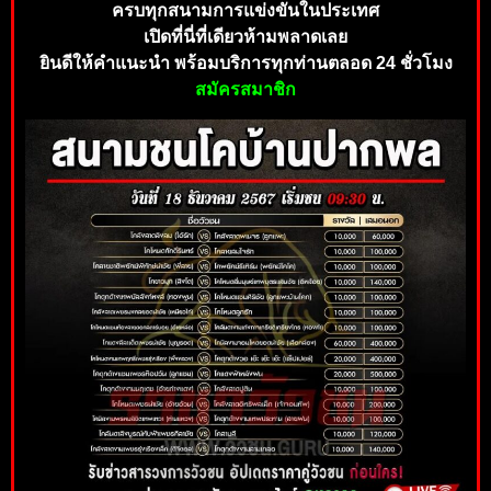
ครบทุกสนามการแข่งขันในประเทศ
เปิดที่นี่ที่เดียวห้ามพลาดเลย
ยินดีให้คำแนะนำ พร้อมบริการทุกท่านตลอด 24 ชั่วโมง
สมัครสมาชิก