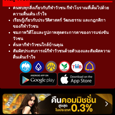
ค้นพบทุกสิ่งเกี่ยวกับกีฬาวัวชน กีฬาโบราณที่เต็มไปด้วย
ความตื่นเต้น เร้าใจ
เรียนรู้เกี่ยวกับประวัติศาสตร์ วัฒนธรรม และกฎกติกา
ของกีฬาวัวชน
ชมภาพวิดีโอและรูปภาพสุดตระการตาของการแข่งขัน
วัวชน
ค้นหากีฬาวัวชนใกล้บ้านคุณ
สัมผัสประสบการณ์กีฬาวัวชนด้วยตัวเองและสัมผัสความ
ตื่นเต้นเร้าใจ