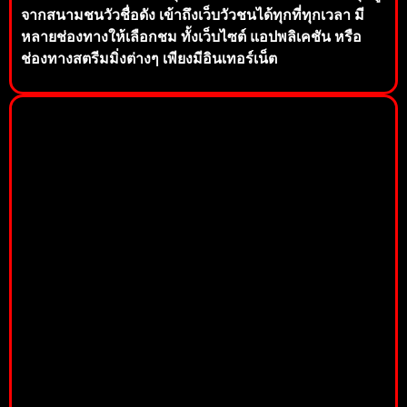
จากสนามชนวัวชื่อดัง เข้าถึงเว็บวัวชนได้ทุกที่ทุกเวลา มี
หลายช่องทางให้เลือกชม ทั้งเว็บไซต์ แอปพลิเคชัน หรือ
ช่องทางสตรีมมิ่งต่างๆ เพียงมีอินเทอร์เน็ต