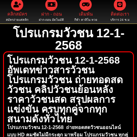
คลิกสมัคร
ฝาก - ถอน
เดิมพัน
ติดต่อเรา
สมัครง่ายแค่คลิก
ฝาก-ถอน อัตโนมัติ
กีฬา คาสิโน หวย
บริการ 24 ช.ม
โปรแกรมวัวชน 12-1-
2568
โปรแกรมวัวชน 12-1-2568
อัพเดทข่าวสารวัวชน
โปรแกรมวัวชน ถ่ายทอดสด
วัวชน คลิปวัวชนย้อนหลัง
ราคาวัวชนสด สรุปผลการ
แข่งขัน ครบทุกคู่จากทุก
สนามดังทั่วไทย
โปรแกรมวัวชน 12-1-2568 ถ่ายทอดสดวัวชนออนไลน์
แบบ HD คมชัดไม่มีกระตุก มาพร้อม โปรแกรมวัวชน ทุกคู่