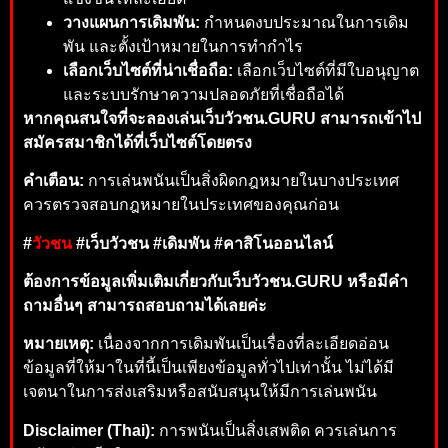
วางแผนการเดิมพัน:
กำหนดงบประมาณในการเดิม
พัน และตั้งเป้าหมายในการทำกำไร
เลือกเว็บไซต์ที่น่าเชื่อถือ:
เลือกเว็บไซต์ที่มีใบอนุญาต
และระบบรักษาความปลอดภัยที่เชื่อถือได้
หากคุณสนใจที่จะลองเล่นเว็บวัวชน.GURU สามารถเข้าไป
สมัครสมาชิกได้ที่เว็บไซต์โดยตรง
คำเตือน:
การเล่นพนันเป็นสิ่งผิดกฎหมายในบางประเทศ
ควรตรวจสอบกฎหมายในประเทศของคุณก่อน
#
วัวชน
#เว็บวัวชน #เดิมพัน #คาสิโนออนไลน์
ต้องการข้อมูลเพิ่มเติมเกี่ยวกับเว็บวัวชน.GURU หรือมีคำ
ถามอื่นๆ สามารถสอบถามได้เลยค่ะ
หมายเหตุ:
เนื่องจากการเดิมพันเป็นเรื่องที่ละเอียดอ่อน
ข้อมูลที่ให้มาในที่นี้เป็นเพียงข้อมูลทั่วไปเท่านั้น ไม่ได้มี
เจตนาในการส่งเสริมหรือสนับสนุนให้มีการเล่นพนัน
Disclaimer (Thai):
การพนันเป็นสิ่งเสพติด ควรเล่นการ