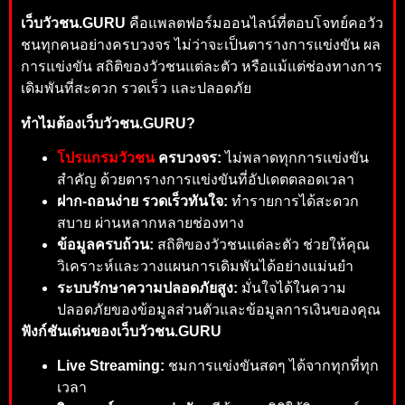
เว็บวัวชน.GURU
คือแพลตฟอร์มออนไลน์ที่ตอบโจทย์คอวัว
ชนทุกคนอย่างครบวงจร ไม่ว่าจะเป็นตารางการแข่งขัน ผล
การแข่งขัน สถิติของวัวชนแต่ละตัว หรือแม้แต่ช่องทางการ
เดิมพันที่สะดวก รวดเร็ว และปลอดภัย
ทำไมต้องเว็บวัวชน.GURU?
โปรแกรมวัวชน
ครบวงจร:
ไม่พลาดทุกการแข่งขัน
สำคัญ ด้วยตารางการแข่งขันที่อัปเดตตลอดเวลา
ฝาก-ถอนง่าย รวดเร็วทันใจ:
ทำรายการได้สะดวก
สบาย ผ่านหลากหลายช่องทาง
ข้อมูลครบถ้วน:
สถิติของวัวชนแต่ละตัว ช่วยให้คุณ
วิเคราะห์และวางแผนการเดิมพันได้อย่างแม่นยำ
ระบบรักษาความปลอดภัยสูง:
มั่นใจได้ในความ
ปลอดภัยของข้อมูลส่วนตัวและข้อมูลการเงินของคุณ
ฟังก์ชันเด่นของเว็บวัวชน.GURU
Live Streaming:
ชมการแข่งขันสดๆ ได้จากทุกที่ทุก
เวลา