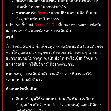
วิเคราะห์ผลการแข่งขัน:
มีข้อมูลสถิติให้วิเคราะห์
เพื่อเพิ่มโอกาสในการทำกำไร
ชุมชนคนรัก
วัวชน
:
แลกเปลี่ยนความคิดเห็นและ
ข้อมูลกับเพื่อนๆ ในวงการ
หน้าแรกเว็บไซต์
วัวชน.GURU
ที่แสดงตารางการแข่งขัน
ผลการแข่งขัน และช่องทางการเดิมพัน
สรุป
เว็บวัวชน.GURU คือเพื่อนคู่คิดของนักเดิมพันวัวชนตัวจริง
ช่วยให้คุณเข้าถึงข้อมูลข่าวสารและบริการต่างๆ ได้อย่าง
สะดวกสบาย ไม่ว่าคุณจะเป็นมือใหม่หรือเซียนวัวชน ก็
สามารถเข้ามาใช้บริการได้อย่างง่ายดาย
หมายเหตุ:
การเดิมพันมีความเสี่ยง ควรพิจารณาให้
รอบคอบก่อนตัดสินใจ
คำแนะนำเพิ่มเติม:
ศึกษาข้อมูลให้รอบคอบ:
ก่อนเดิมพัน ควรศึกษา
ข้อมูลเกี่ยวกับวัวชนแต่ละตัว สายพันธุ์ และสถิติการ
แข่งขันให้ละเอียด