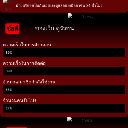
ฝ่ายบริการเป็นกันเองและดูแลอย่างมืออาชีพ 24 ชั่วโมง
ของเว็บ ดูวัวชน
ข้อดี
ความเร็วในการฝากถอน
89%
ความเร็วในการติดต่อ
69%
จำนวนสมาชิกกำลังใช้งาน
55%
จำนวนคนรับโปร
27%