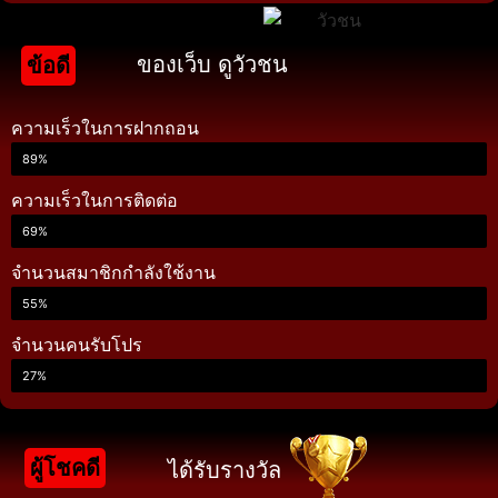
ของเว็บ ดูวัวชน
ข้อดี
ความเร็วในการฝากถอน
89%
ความเร็วในการติดต่อ
69%
จำนวนสมาชิกกำลังใช้งาน
55%
จำนวนคนรับโปร
27%
ผู้โชคดี
ได้รับรางวัล