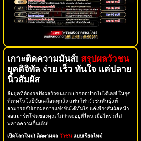
เกาะติดความมันส์!
สรุปผลวัวชน
ยุคดิจิทัล ง่าย เร็ว ทันใจ แค่ปลาย
นิ้วสัมผัส
ลืมยุคที่ต้องรอฟังผลวัวชนแบบปากต่อปากไปได้เลย! ในยุค
ที่เทคโนโลยีขับเคลื่อนทุกสิ่ง แฟนกีฬาวัวชนพันธุ์แท้
สามารถอัปเดตผลการแข่งขันได้ทันใจ แค่เพียงสัมผัสหน้า
จอสมาร์ทโฟนของคุณ ไม่ว่าจะอยู่ที่ไหน เมื่อไหร่ ก็ไม่
พลาดความตื่นเต้น!
เปิดโลกใหม่! ติดตามผล
วัวชน
แบบเรียลไทม์