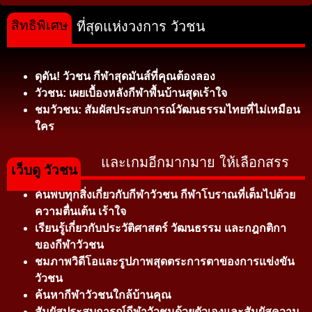
สิทธิพิเศษ
ที่สุดแห่งวงการ วัวชน
ดุดัน! วัวชน กีฬาสุดมันส์ที่คุณต้องลอง
วัวชน: เผยเบื้องหลังกีฬาพื้นบ้านสุดเร้าใจ
ชมวัวชน: สัมผัสประสบการณ์วัฒนธรรมไทยที่ไม่เหมือน
ใคร
และเกมอีกมากมาย ให้เลือกสรร
เว็บดู วัวชน
ค้นพบทุกสิ่งเกี่ยวกับกีฬาวัวชน กีฬาโบราณที่เต็มไปด้วย
ความตื่นเต้น เร้าใจ
เรียนรู้เกี่ยวกับประวัติศาสตร์ วัฒนธรรม และกฎกติกา
ของกีฬาวัวชน
ชมภาพวิดีโอและรูปภาพสุดตระการตาของการแข่งขัน
วัวชน
ค้นหากีฬาวัวชนใกล้บ้านคุณ
สัมผัสประสบการณ์กีฬาวัวชนด้วยตัวเองและสัมผัสความ