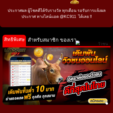
ประกาศผล ผู้โชคดีได้รับรางวัล ทุกเดือน รอรับการแจ้งผล
ประกาศ ทางไลน์แอด @KC911 ได้เลย !!
สิทธิพิเศษ
สำหรับสมาชิก ของเรา