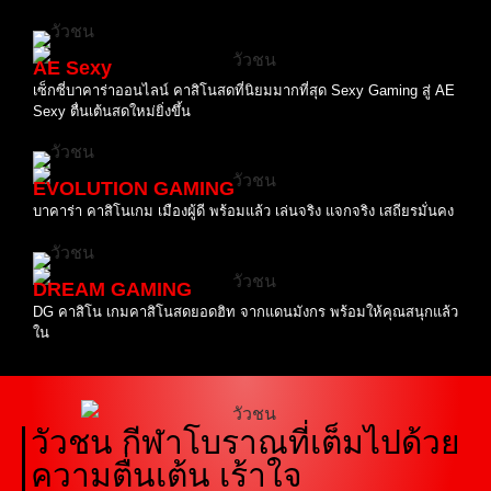
AE Sexy
เซ็กซี่บาคาร่าออนไลน์ คาสิโนสดที่นิยมมากที่สุด Sexy Gaming สู่ AE
Sexy ตื่นเต้นสดใหม่ยิ่งขึ้น
EVOLUTION GAMING
บาคาร่า คาสิโนเกม เมืองผู้ดี พร้อมแล้ว เล่นจริง แจกจริง เสถียรมั่นคง
DREAM GAMING
DG คาสิโน เกมคาสิโนสดยอดฮิท จากแดนมังกร พร้อมให้คุณสนุกแล้ว
ใน
วัวชน กีฬาโบราณที่เต็มไปด้วย
ความตื่นเต้น เร้าใจ