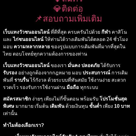
💎ติดต่อ
📌สอบถามเพิ่มเติม
เว็บแทงวัวชนออนไลน์
ที่ดีที่สุด ครบครันไปด้วย
กีฬา
คาสิโน
และ
ไก่ชนออนไลน์
ให้ท่านได้วางเดิมพันได้ตลอด 24 ชั่วโมง
มอบ
ความหลากหลาย
ของรูปแบบการเดิมพันที่มากที่สุดใน
ไทย ตอบโจทย์ทุกความต้องการของท่าน
เว็บแทงวัวชนออนไลน์
ของเรา
มั่นคง ปลอดภัย
ได้รับการ
รับรอง
อย่างถูกต้องจากกฎหมาย มอบ
ประสบการณ์
การเดิม
พันที่
ราบรื่น
ไร้กังวล ด้วยระบบที่ทันสมัย ใช้งานง่าย สะดวก
รวดเร็ว รองรับการใช้งานผ่าน
มือถือ
ทุกระบบ
สมัครสมาชิก
ง่ายๆ เพียงไม่กี่ขั้นตอน พร้อมรับ
โปรโมชั่นสุด
พิเศษ
มากมาย เริ่มต้น
เดิมพัน
ด้วยเงินทุน
ขั้นต่ำ
เพียง
10 บาท
เท่านั้น
ทำไมต้องเลือกเรา?