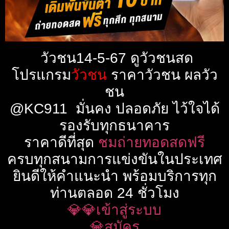
วัวชน14-5-67 ดูวัวชนสด
โปรแกรม
วัวชน
ราคาวัวชน ผลวัว
ชน
@KC911 มั่นคง ปลอดภัย ไว้ใจได้
รองรับทุกธนาคาร
ราคาดีที่สุด
ชมถ่ายทอดสดฟรี
ครบทุกสนามการแข่งขันในประเทศ
ยินดีให้คำแนะนำ พร้อมบริการทุก
ท่านตลอด 24 ชั่วโมง
💎💎เข้าสู่ระบบ
💎สมัคร