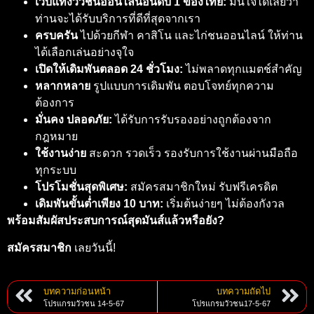
เว็บแทงวัวชนออนไลน์อันดับ 1 ของไทย:
มั่นใจได้เลยว่า
ท่านจะได้รับบริการที่ดีที่สุดจากเรา
ครบครัน
ไปด้วยกีฬา คาสิโน และไก่ชนออนไลน์ ให้ท่าน
ได้เลือกเล่นอย่างจุใจ
เปิดให้เดิมพันตลอด 24 ชั่วโมง:
ไม่พลาดทุกแมตช์สำคัญ
หลากหลาย
รูปแบบการเดิมพัน ตอบโจทย์ทุกความ
ต้องการ
มั่นคง ปลอดภัย:
ได้รับการรับรองอย่างถูกต้องจาก
กฎหมาย
ใช้งานง่าย
สะดวก รวดเร็ว รองรับการใช้งานผ่านมือถือ
ทุกระบบ
โปรโมชั่นสุดพิเศษ:
สมัครสมาชิกใหม่ รับฟรีเครดิต
เดิมพันขั้นต่ำเพียง 10 บาท:
เริ่มต้นง่ายๆ ไม่ต้องกังวล
พร้อมสัมผัสประสบการณ์สุดมันส์แล้วหรือยัง?
สมัครสมาชิก
เลยวันนี้!
บทความก่อนหน้า
บทความถัดไป
โปรแกรมวัวชน 14-5-67
โปรแกรมวัวชน17-5-67