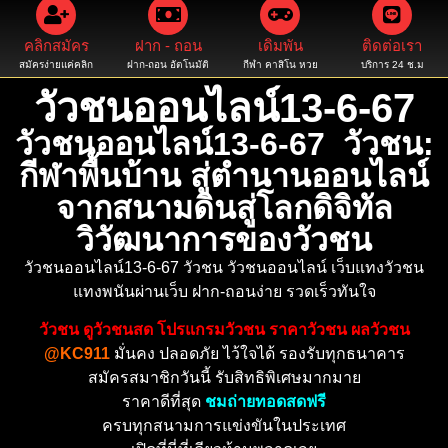
คลิกสมัคร
ฝาก - ถอน
เดิมพัน
ติดต่อเรา
สมัครง่ายแค่คลิก
ฝาก-ถอน อัตโนมัติ
กีฬา คาสิโน หวย
บริการ 24 ช.ม
วัวชนออนไลน์13-6-67
วัวชนออนไลน์13-6-67 วัวชน:
กีฬาพื้นบ้าน สู่ตำนานออนไลน์
จากสนามดินสู่โลกดิจิทัล
วิวัฒนาการของวัวชน
วัวชนออนไลน์13-6-67 วัวชน วัวชนออนไลน์ เว็บแทงวัวชน
แทงพนันผ่านเว็บ ฝาก-ถอนง่าย รวดเร็วทันใจ
วัวชน ดูวัวชนสด โปรแกรมวัวชน ราคาวัวชน ผลวัวชน
@KC911
มั่นคง ปลอดภัย ไว้ใจได้ รองรับทุกธนาคาร
สมัครสมาชิกวันนี้ รับสิทธิพิเศษมากมาย
ราคาดีที่สุด
ชมถ่ายทอดสดฟรี
ครบทุกสนามการแข่งขันในประเทศ