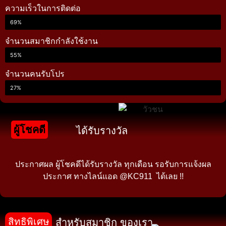
ความเร็วในการติดต่อ
69%
จำนวนสมาชิกกำลังใช้งาน
55%
จำนวนคนรับโปร
27%
ผู้โชคดี
ได้รับรางวัล
ประกาศผล ผู้โชคดีได้รับรางวัล ทุกเดือน รอรับการแจ้งผล
ประกาศ ทางไลน์แอด @KC911 ได้เลย !!
สิทธิพิเศษ
สำหรับสมาชิก ของเรา