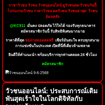
ราชาวัวชน วัวชน วัวชนออนไลน์ ดูวัวชนสด วัวชนวันนี้
โปรแกรมวัวชน ราคาวัวชน
ผ
ลวัวชน วัวชนล่า
สุด วัวชน
ย้อนหลัง
@KC911
มั่นคง ปลอดภัย ไว้ใจไ
ด้
รอ
งรั
บทุ
ก
ธ
น
าคาร
สมัครสมาชิกวันนี้ รับสิทธิ
พิเ
ศษมา
กมาย
ราคาดีที่สุด
ชมถ่ายทอ
ดสดฟรี
เ
ชี
ยร์มัน
ส
ะ
ใ
จ
ค
ร
บ
ทุ
ก
สนา
ม
การแข่งขันในประเทศ เ
ปิดที่นี่ที่เดียวห้ามพลา
ด
ยินดีให้คำ
แ
นะนำ พร้อม
บ
ริก
า
รทุกท่าน
ตลอด
24 ชั่วโมง
สมัค
รสมา
ชิก
วัวชนออนไลน์: ประสบการณ์เดิม
พันสุดเร้าใจในโลกดิจิทัลกับ