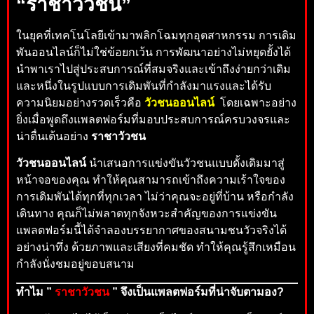
“ราชาวัวชน”
ในยุคที่เทคโนโลยีเข้ามาพลิกโฉมทุกอุตสาหกรรม การเดิม
พันออนไลน์ก็ไม่ใช่ข้อยกเว้น การพัฒนาอย่างไม่หยุดยั้งได้
นำพาเราไปสู่ประสบการณ์ที่สมจริงและเข้าถึงง่ายกว่าเดิม
และหนึ่งในรูปแบบการเดิมพันที่กำลังมาแรงและได้รับ
ความนิยมอย่างรวดเร็วคือ
วัวชนออนไลน์
โดยเฉพาะอย่าง
ยิ่งเมื่อพูดถึงแพลตฟอร์มที่มอบประสบการณ์ครบวงจรและ
น่าตื่นเต้นอย่าง
ราชาวัวชน
วัวชนออนไลน์
นำเสนอการแข่งขันวัวชนแบบดั้งเดิมมาสู่
หน้าจอของคุณ ทำให้คุณสามารถเข้าถึงความเร้าใจของ
การเดิมพันได้ทุกที่ทุกเวลา ไม่ว่าคุณจะอยู่ที่บ้าน หรือกำลัง
เดินทาง คุณก็ไม่พลาดทุกจังหวะสำคัญของการแข่งขัน
แพลตฟอร์มนี้ได้จำลองบรรยากาศของสนามชนวัวจริงได้
อย่างน่าทึ่ง ด้วยภาพและเสียงที่คมชัด ทำให้คุณรู้สึกเหมือน
กำลังนั่งชมอยู่ขอบสนาม
ทำไม ”
ราชาวัวชน
” จึงเป็นแพลตฟอร์มที่น่าจับตามอง?