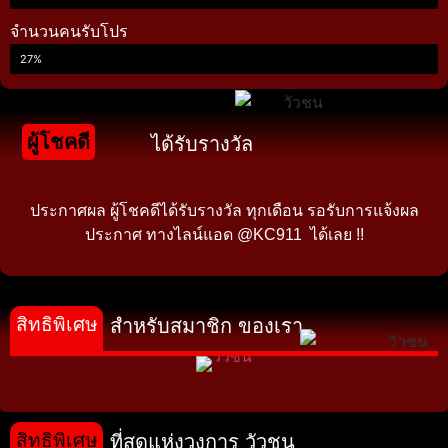
จำนวนคนรับโปร
27%
ผู้โชคดี
ได้รับรางวัล
ประกาศผล ผู้โชคดีได้รับรางวัล ทุกเดือน รอรับการแจ้งผล
ประกาศ ทางไลน์แอด @KC911 ได้เลย !!
สิทธิพิเศษ
สำหรับสมาชิก ของเรา
สิทธิพิเศษ
ที่สุดแห่งวงการ วัวชน