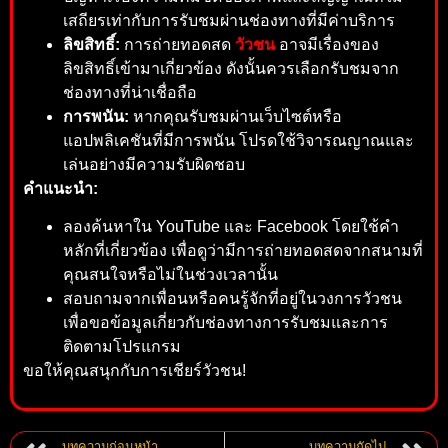
เสถียรเท่ากับการรับชมผ่านช่องทางที่มีค่าบริการ
ลิขสิทธิ์:
การถ่ายทอดสด
วัวชน
อาจมีเรื่องของ
ลิขสิทธิ์เข้ามาเกี่ยวข้อง ดังนั้นควรเลือกรับชมจาก
ช่องทางที่น่าเชื่อถือ
การพนัน:
หากคุณรับชมผ่านเว็บไซต์หรือ
แอปพลิเคชันที่มีการพนัน โปรดใช้วิจารณญาณและ
เล่นอย่างมีความรับผิดชอบ
คำแนะนำ:
ลองค้นหาใน YouTube และ Facebook โดยใช้คำ
หลักที่เกี่ยวข้อง เพื่อดูว่ามีการถ่ายทอดสดจากสนามที่
คุณสนใจหรือไม่ในช่วงเวลานั้น
สอบถามจากเพื่อนหรือคนรู้จักที่อยู่ในวงการวัวชน
เพื่อขอข้อมูลเกี่ยวกับช่องทางการรับชมและการ
ติดตามโปรแกรม
ขอให้คุณสนุกกับการเชียร์วัวชน!
บทความก่อนหน้า
บทความถัดไป