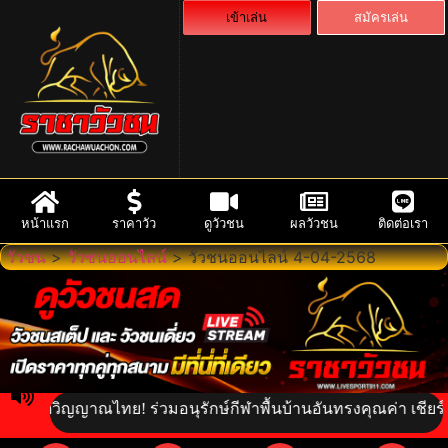
เข้าเล่น
สมัครเล่น
หน้าแรก
ราคาวัว
ดูวัวชน
ผลวัวชน
ติดต่อเรา
วัวชน
>
วัวชนออนไลน์
>
วัวชนออนไลน์ 4-04-2568
ัสจิตวิญญาณไทย! ร่วมอนุรักษ์กีฬาพื้นบ้านอันทรงคุณค่า เชียร์สดค