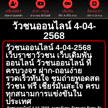
คลิกสมัคร
ฝาก - ถอน
เดิมพัน
ติดต่อเรา
สมัครง่ายแค่คลิก
ฝาก-ถอน อัตโนมัติ
กีฬา คาสิโน หวย
บริการ 24 ช.ม
วัวชนออนไลน์ 4-04-
2568
วัวชนออนไลน์ 4-04-2568
เว็บราชาวัวชน เว็บเดิมพัน
ออนไลน์ วัวชนออนไลน์ ที่
ครบวงจร ฝาก-ถอนง่าย
รวดเร็วทันใจ ชมถ่ายทอดสด
วัวชน ฟรี เชียร์มันสะใจ ครบ
ทุกสนามการแข่งขันใน
ประเทศ