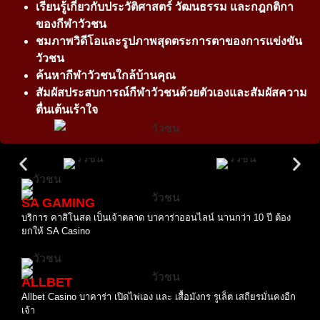
เรียนรู้เกี่ยวกับประวัติศาสตร์ วัฒนธรรม และกฎกติกา
ของกีฬาวัวชน
ชมภาพวิดีโอและรูปภาพสุดตระการตาของการแข่งขัน
วัวชน
ค้นหากีฬาวัวชนใกล้บ้านคุณ
สัมผัสประสบการณ์กีฬาวัวชนด้วยตัวเองและสัมผัสความ
ตื่นเต้นเร้าใจ
SA GAMING
บริการ คาสิโนสด เป็นเจ้าตลาด บาคาร่าออนไลน์ นานกว่า 10 ปี ต้อง
ยกให้ SA Casino
ALLBET
Allbet Casino บาคาร่า เปิดไพ่เอง และ เสื้อมังกร รูเล็ต เสถียรมั่นคงอีก
เจ้า