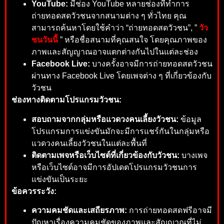
YouTube:
มีช่อง YouTube หลายช่องที่ทำการ
ถ่ายทอดสดวัวชนจากสนามต่าง ๆ ทั่วไทย คุณ
สามารถค้นหาโดยใช้คำว่า “ถ่ายทอดสดวัวชน”, ”
วัว
ชนวันนี้
” หรือชื่อสนามที่คุณสนใจ โดยคุณภาพของ
ภาพและสัญญาณอาจแตกต่างกันไปในแต่ละช่อง
Facebook Live:
บางครั้งอาจมีการถ่ายทอดสดวัวชน
ผ่านทาง Facebook Live โดยเพจต่าง ๆ ที่เกี่ยวข้องกับ
วัวชน
ช่องทางติดตามโปรแกรมวัวชน:
สอบถามจากกลุ่มหรือแวดวงคนเลี้ยงวัวชน:
ข้อมูล
โปรแกรมการแข่งขันมักจะมีการแชร์กันในกลุ่มหรือ
แวดวงคนเลี้ยงวัวชนในแต่ละพื้นที่
ติดตามเพจหรือเว็บไซต์ที่เกี่ยวข้องกับวัวชน:
บางเพจ
หรือเว็บไซต์อาจมีการอัปเดตโปรแกรมวัวชนการ
แข่งขันเป็นระยะ
ข้อควรระวัง:
ความคมชัดและเสถียรภาพ:
การถ่ายทอดสดฟรีอาจมี
ปัญหาเรื่องความคมชัดของภาพและสัญญาณที่ไม่