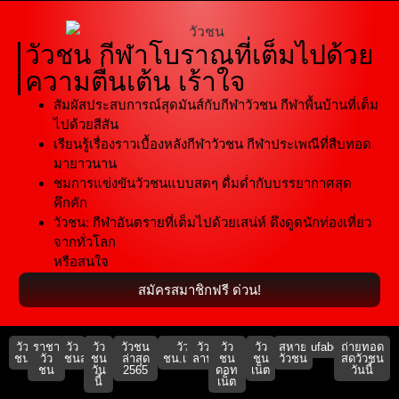
วัวชน กีฬาโบราณที่เต็มไปด้วย
ความตื่นเต้น เร้าใจ
สัมผัสประสบการณ์สุดมันส์กับกีฬาวัวชน กีฬาพื้นบ้านที่เต็ม
ไปด้วยสีสัน
เรียนรู้เรื่องราวเบื้องหลังกีฬาวัวชน กีฬาประเพณีที่สืบทอด
มายาวนาน
ชมการแข่งขันวัวชนแบบสดๆ ดื่มด่ำกับบรรยากาศสุด
คึกคัก
วัวชน: กีฬาอันตรายที่เต็มไปด้วยเสน่ห์ ดึงดูดนักท่องเที่ยว
จากทั่วโลก
หรือสนใจ
สมัครสมาชิกฟรี ด่วน!
วัว
ราชา
วัว
วัว
วัวชน
วัว
วัว
วัว
วัว
สหาย
ufabet911
ถ่ายทอด
ชน
วัว
ชนสด
ชน
ล่าสุด
ชน.เน็ต
ลาน
ชน
ชน
วัวชน
สดวัวชน
ชน
วัน
2565
ดอท
เน็ต
วันนี้
นี้
เน็ต