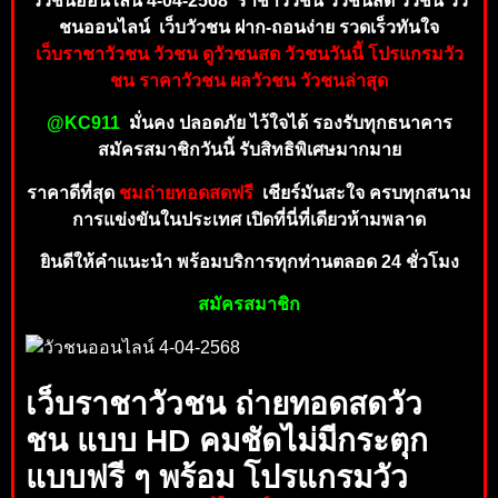
วัวชนออนไลน์ 4-04-2568 ราชาวัวชน วัวชนสด วัวชน วัว
ชนออนไลน์ เว็บวัวชน ฝาก-ถอนง่าย รวดเร็วทันใจ
เว็บราชาวัวชน วัวชน ดูวัวชนสด วัวชนวันนี้ โปรแกรมวัว
ชน ราคาวัวชน ผ
ลวัวชน วัวชนล่าสุด
@KC911
มั่นคง ปลอดภัย ไว้ใจไ
ด้ รองรับทุกธ
นาคาร
สมัครสมาชิกวันนี้ รับสิทธิพิเศษมากมาย
ราคาดีที่สุด
ชมถ่ายทอดสดฟรี
เ
ชี
ยร์มันสะใจ ครบทุกสนาม
การแข่งขันในประเทศ เ
ปิดที่นี่ที่เดียวห้ามพลาด
ยินดีให้คำ
แนะนำ พร้อม
บริกา
รทุกท่านตลอด
24 ชั่วโมง
สมัค
รสมาชิก
เว็บราชาวัวชน ถ่ายทอดสดวัว
ชน แบบ HD คมชัดไม่มีกระตุก
แบบฟรี ๆ พร้อม โปรแกรมวัว