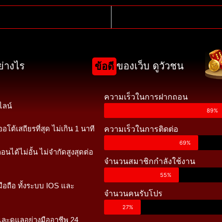
ย่างไร
ของเว็บ ดูวัวชน
ข้อดี
ความเร็วในการฝากถอน
ไลน์
89%
โต้เสถียรที่สุด ไม่เกิน 1 นาที
ความเร็วในการติดต่อ
69%
อนได้ไม่อั้น ไม่จำกัดสูงสุดต่อ
จำนวนสมาชิกกำลังใช้งาน
55%
ือถือ ทั้งระบบ IOS และ
จำนวนคนรับโปร
27%
และดูแลอย่างมืออาชีพ 24