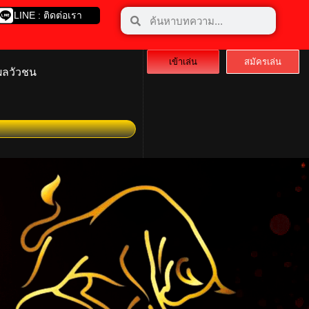
LINE : ติดต่อเรา
เข้าเล่น
สมัครเล่น
ผลวัวชน