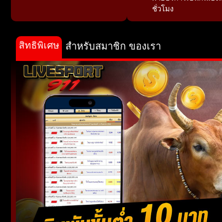
ชั่วโมง
สิทธิพิเศษ
สำหรับสมาชิก ของเรา