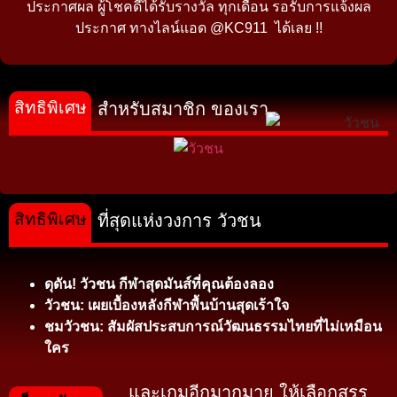
ประกาศผล ผู้โชคดีได้รับรางวัล ทุกเดือน รอรับการแจ้งผล
ประกาศ ทางไลน์แอด @KC911 ได้เลย !!
สิทธิพิเศษ
สำหรับสมาชิก ของเรา
สิทธิพิเศษ
ที่สุดแห่งวงการ วัวชน
ดุดัน! วัวชน กีฬาสุดมันส์ที่คุณต้องลอง
วัวชน: เผยเบื้องหลังกีฬาพื้นบ้านสุดเร้าใจ
ชมวัวชน: สัมผัสประสบการณ์วัฒนธรรมไทยที่ไม่เหมือน
ใคร
และเกมอีกมากมาย ให้เลือกสรร