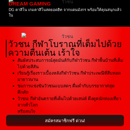
DREAM GAMING
DG คาสิโน เกมคาสิโนสดยอดฮิท จากแดนมังกร พร้อมให้คุณสนุกแล้ว
ใน
วัวชน กีฬาโบราณที่เต็มไปด้วย
ความตื่นเต้น เร้าใจ
สัมผัสประสบการณ์สุดมันส์กับกีฬาวัวชน กีฬาพื้นบ้านที่เต็ม
ไปด้วยสีสัน
เรียนรู้เรื่องราวเบื้องหลังกีฬาวัวชน กีฬาประเพณีที่สืบทอด
มายาวนาน
ชมการแข่งขันวัวชนแบบสดๆ ดื่มด่ำกับบรรยากาศสุด
คึกคัก
วัวชน: กีฬาอันตรายที่เต็มไปด้วยเสน่ห์ ดึงดูดนักท่องเที่ยว
จากทั่วโลก
หรือสนใจ
สมัครสมาชิกฟรี ด่วน!