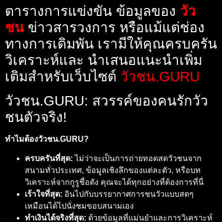
ตารางการแข่งขัน ข้อมูลของ
วัว
ชน
ข่าวสารวงการ หรือแม้แต่ช่อง
ทางการเดิมพัน เรามีให้คุณครบครัน
วิเคราะห์และ นำเสนอแนะนำเพิ่ม
เติมสำหรับเว็บไซต์
วัวชน.GURU
วัวชน.GURU: สวรรค์ของคนรักวัว
ชนตัวจริง!
ทำไมต้องวัวชน.GURU?
ครบครันที่สุด:
ไม่ว่าจะเป็นการถ่ายทอดสดวัวชนจาก
สนามทั่วประเทศ, ข้อมูลเชิงลึกของแต่ละตัว, หรือบท
วิเคราะห์จากกูรูชื่อดัง คุณจะได้ทุกอย่างที่ต้องการที่นี่
เร้าใจที่สุด:
อินไปกับบรรยากาศการชนวัวแบบสดๆ
เหมือนได้ไปนั่งชมขอบสนามเอง
ทำเงินได้จริงที่สุด:
ด้วยข้อมูลที่แม่นยำและการวิเคราะห์