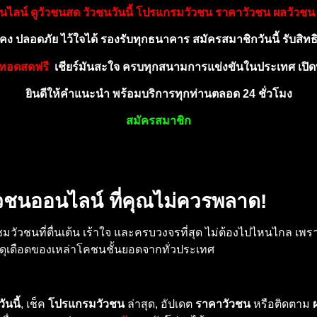
ไลน์ ดูวัวชนสด วัวชนวั
นนี้ โปรแกรมวัวชน ราคาวัวชน
ผ
ลวัวชน 
คง ปลอดภัย ไว้ใจไ
ด้
รอ
งรั
บทุ
ก
ธ
น
าคาร สมัครสมาชิกวันนี้ รับสิทธ
ยทอ
ดสดฟรี
เ
ชี
ยร์มัน
ส
ะ
ใ
จ
ค
ร
บ
ทุ
ก
ส
นา
ม
การแข่งขันในประเทศ เ
ปิดท
ยินดีให้คำ
แ
นะนำ พร้อม
บ
ริก
า
รทุกท่าน
ตลอ
ด
24 ชั่วโมง
สมัค
รสมา
ชิก
ัวชนออนไลน์ ที่คุณไม่ควรพลาด!
ัวชนที่ตื่นเต้น เร้าใจ และครบวงจรที่สุด ไม่ต้องไปไหนไกล เพ
นดุเดือดของเหล่าโคชนชั้นยอดจากทั่วประเทศ
ันนี้
, เช็ค
โปรแกรมวัวชน
ล่าสุด, อัปเดต
ราคาวัวชน
หรือติดตาม