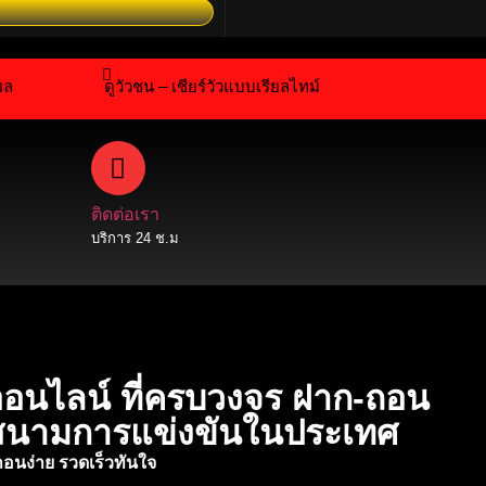
า! มาร่วมสร้างตำนานไปด้วยกัน!ลก
ผล
ดูวัวชน – เชียร์วัวแบบเรียลไทม์
ติดต่อเรา
บริการ 24 ช.ม
ออนไลน์ ที่ครบวงจร ฝาก-ถอน
ุกสนามการแข่งขันในประเทศ
ถอ
นง่า
ย รวดเร็วทันใจ