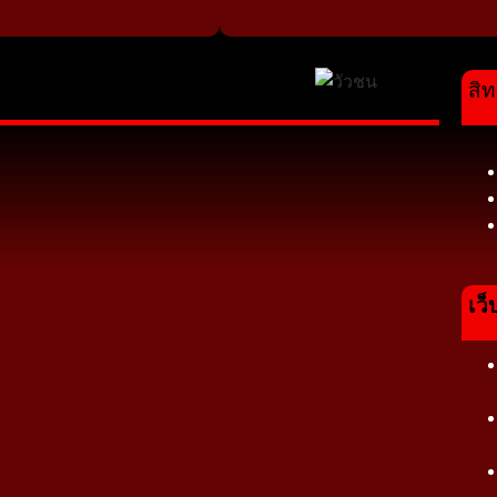
สิท
เว็