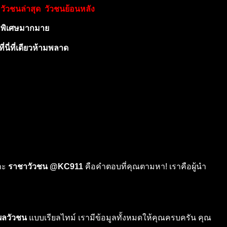
วัวชนล่า
สุด วัวชนย้อนหลัง
ิ
พิเ
ศษมา
กมาย
ี่นี่ที่เดียว
ห้ามพลา
ด
ราะ
ราชาวัวชน @KC911
คือคำตอบที่คุณตามหา! เราคือผู้นำ
ผลวัวชน
แบบเรียลไทม์ เรามีข้อมูลทั้งหมดให้คุณครบครัน คุณ