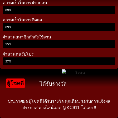
ความเร็วในการฝากถอน
89%
ความเร็วในการติดต่อ
69%
จำนวนสมาชิกกำลังใช้งาน
55%
จำนวนคนรับโปร
27%
ผู้โชคดี
ได้รับรางวัล
ประกาศผล ผู้โชคดีได้รับรางวัล ทุกเดือน รอรับการแจ้งผล
ประกาศ ทางไลน์แอด @KC911 ได้เลย !!