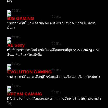
เจ้า
BIG GAMING
บาคาร่า คาสิโนเกม ต้องบิ๊กเกม พร้อมแล้ว เล่นจริง แจกจริง เสถียร
มั่นคง
AE Sexy
เซ็กซี่บาคาร่าออนไลน์ คาสิโนสดที่นิยมมากที่สุด Sexy Gaming สู่ AE
Sexy ตื่นเต้นสดใหม่ยิ่งขึ้น
EVOLUTION GAMING
บาคาร่า คาสิโนเกม เมืองผู้ดี พร้อมแล้ว เล่นจริง แจกจริง เสถียรมั่นคง
DREAM GAMING
DG คาสิโน เกมคาสิโนสดยอดฮิท จากแดนมังกร พร้อมให้คุณสนุกแล้ว
ใน