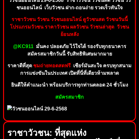
วัวชนออนไลน์ 29-6-2568 ราชาวัวชน วัวชนสด วัวชน วัว
ชนออนไลน์ เ
ว็บวัวชน ฝาก-ถอ
นง่า
ย รวดเร็วทันใจ
ราชาวัวชน วัวชน วัวชนออนไลน์ ดูวัวชนสด วัวชนวั
นนี้
โปรแกรมวัวชน ราคาวัวชน
ผ
ลวัวชน วัวชนล่า
สุด วัวชน
ย้อนหลัง
@KC911
มั่นคง ปลอดภัย ไว้ใจไ
ด้
รอ
งรั
บทุ
ก
ธ
น
าคาร
สมัครสมาชิกวันนี้ รับสิทธิ
พิเ
ศษมา
กมาย
ราคาดีที่สุด
ชมถ่ายทอ
ดสดฟรี
เ
ชี
ยร์มัน
ส
ะ
ใ
จ
ค
ร
บ
ทุ
ก
ส
นา
ม
การแข่งขันในประเทศ เ
ปิดที่นี่ที่เดียว
ห้ามพลา
ด
ยินดีให้คำ
แ
นะนำ พร้อม
บ
ริก
า
รทุกท่าน
ตลอ
ด
24 ชั่วโมง
สมัค
รสมา
ชิก
ราชาวัวชน: ที่สุดแห่ง