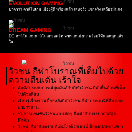
EVOLUTION GAMING
บาคาร่า คาสิโนเกม เมืองผู้ดี พร้อมแล้ว เล่นจริง แจกจริง เสถียรมั่นคง
DREAM GAMING
DG คาสิโน เกมคาสิโนสดยอดฮิท จากแดนมังกร พร้อมให้คุณสนุกแล้ว
ใน
วัวชน กีฬาโบราณที่เต็มไปด้วย
ความตื่นเต้น เร้าใจ
สัมผัสประสบการณ์สุดมันส์กับกีฬาวัวชน กีฬาพื้นบ้านที่เต็ม
ไปด้วยสีสัน
เรียนรู้เรื่องราวเบื้องหลังกีฬาวัวชน กีฬาประเพณีที่สืบทอด
มายาวนาน
ชมการแข่งขันวัวชนแบบสดๆ ดื่มด่ำกับบรรยากาศสุด
คึกคัก
วัวชน: กีฬาอันตรายที่เต็มไปด้วยเสน่ห์ ดึงดูดนักท่องเที่ยว