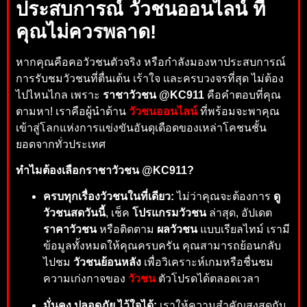
ประสบการณ์ วัวชนออนไลน์ ที่
คุณไม่ควรพลาด!
หากคุณคือคอวัวชนตัวจริง หรือกำลังมองหาประสบการณ์
การรับชมวัวชนที่ตื่นเต้น เร้าใจ และครบวงจรที่สุด ไม่ต้อง
ไปไหนไกล เพราะ
ราชาวัวชน @KC911
คือคำตอบที่คุณ
ตามหา! เราคือผู้นำด้าน
วัวชนออนไลน์
ที่พร้อมจะพาคุณ
เข้าสู่โลกแห่งการแข่งขันอันดุเดือดของเหล่าโคชนชั้น
ยอดจากทั่วประเทศ
ทำไมต้องเลือกราชาวัวชน @KC911?
ครบทุกเรื่องวัวชนในที่เดียว:
ไม่ว่าคุณจะต้องการ
ดู
วัวชนสดวันนี้
, เช็ค
โปรแกรมวัวชน
ล่าสุด, อัปเดต
ราคาวัวชน
หรือติดตาม
ผลวัวชน
แบบเรียลไทม์ เรามี
ข้อมูลทั้งหมดให้คุณครบครัน คุณสามารถย้อนกลับ
ไปชม
วัวชนย้อนหลัง
เพื่อวิเคราะห์เกมหรือชื่นชม
ความเก่งกาจของ
วัวชน
ตัวโปรดได้ตลอดเวลา
มั่นคง ปลอดภัย ไว้ใจได้:
เราให้ความสำคัญสูงสุดกับ