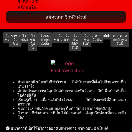
จากทั่วโลก
หรือสนใจ
สมัครสมาชิกฟรี ด่วน!
วัว
ราชา
วัว
วัว
วัวชน
วัว
วัว
วัว
วัว
สหาย
ufabet911
ถ่ายทอด
ชน
วัว
ชนสด
ชน
ล่าสุด
ชน.เน็ต
ลาน
ชน
ชน
วัวชน
สดวัวชน
ชน
วัน
2565
ดอท
เน็ต
วันนี้
นี้
เน็ต
ค้นพบทุกสิ่งเกี่ยวกับกีฬาวัวชน กีฬาโบราณที่เต็มไปด้วยความตื่น
เต้น เร้าใจ
สัมผัสประสบการณ์สุดมันส์กับการแข่งขันวัวชน กีฬาพื้นบ้านที่เต็ม
ไปด้วยสีสัน
เรียนรู้เรื่องราวเบื้องหลังกีฬาวัวชน กีฬาประเพณีที่สืบทอดมา
ยาวนาน
ชมการแข่งขันวัวชนแบบสดๆ ดื่มด่ำกับบรรยากาศสุดคึกคัก
วัวชน: กีฬาอันตรายที่เต็มไปด้วยเสน่ห์ ดึงดูดนักท่องเที่ยวจากทั่ว
โลก
ธนาคารที่เปิดให้บริการอย่างเป็นทางการ ฝาก-ถอน อัตโนมัติ