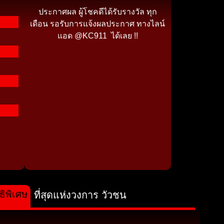
ประกาศผล ผู้โชคดีได้รับรางวัล ทุก
เดือน รอรับการแจ้งผลประกาศ ทางไลน์
แอด @KC911 ได้เลย !!
ธิพิเศษ
ที่สุดแห่งวงการ วัวชน