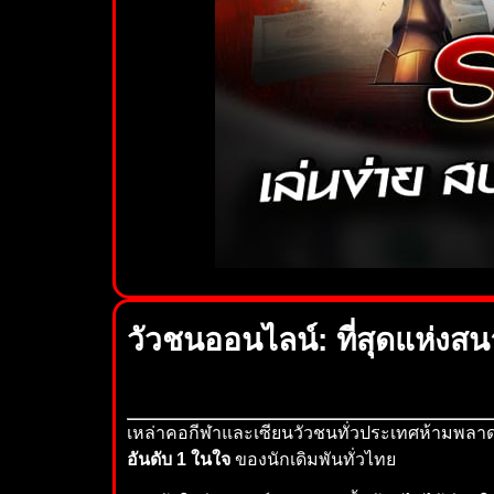
วัวชนออนไลน์: ที่สุดแห่งส
เหล่าคอกีฬาและเซียนวัวชนทั่วประเทศห้ามพลาด! 
อันดับ 1 ในใจ
ของนักเดิมพันทั่วไทย