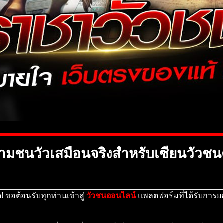
นามชนวัวเสมือนจริงสำหรับเซียนวัวชนต
ขอต้อนรับทุกท่านเข้าสู่
วัวชนออนไลน์
แพลตฟอร์มที่ได้รับการย