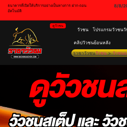
8/8/2
ธนาคารที่เปิดให้บริการอย่างเป็นทางการ ฝาก-ถอน
อัตโนมัติ
ดูวัวชน
วัวชน
โปรแกรมวัวชนวัน
คลิปวัวชนย้อนหลัง
ราชาวัวชน
วัวชน
>
วัวชนอ