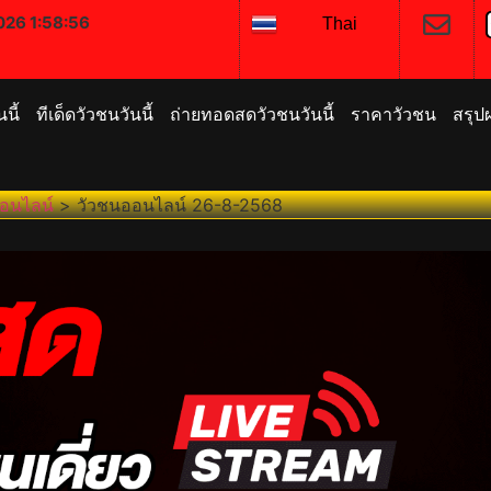
026 1:58:58
Thai
นี้
ทีเด็ดวัวชนวันนี้
ถ่ายทอดสดวัวชนวันนี้
ราคาวัวชน
สรุป
อนไลน์
>
วัวชนออนไลน์ 26-8-2568