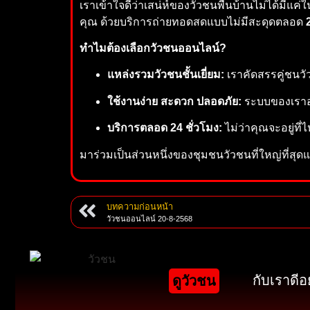
เราเข้าใจดีว่าเสน่ห์ของวัวชนพื้นบ้านไม่ได้มีแค่ใ
คุณ ด้วยบริการถ่ายทอดสดแบบไม่มีสะดุดตลอด
ทำไมต้องเลือกวัวชนออนไลน์?
แหล่งรวมวัวชนชั้นเยี่ยม:
เราคัดสรรคู่ชนวัว
ใช้งานง่าย สะดวก ปลอดภัย:
ระบบของเราออก
บริการตลอด 24 ชั่วโมง:
ไม่ว่าคุณจะอยู่ที
มาร่วมเป็นส่วนหนึ่งของชุมชนวัวชนที่ใหญ่ที่สุด
บทความก่อนหน้า
วัวชนออนไลน์ 20-8-2568
กับเราดีอ
ดูวัวชน