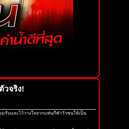
ัวจริง!
อมรับและไว้วางใจจากแฟนกีฬาวัวชนให้เป็น