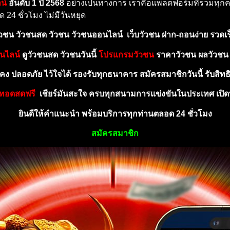
น์
อันดับ 1 ปี 2568
อย่างเป็นทางการ เราคือแพลตฟอร์มที่รวมทุกค
 24 ชั่วโมง ไม่มีวันหยุด
วชน วัวชนสด วัวชน วัวชนออนไล
น์ เ
ว็บวัวชน ฝาก-ถอ
นง่า
ย รวดเร
นไลน์
ดูวัวชนสด วัวชนวั
น
นี้
โปรแกรมวัวชน
ราคาวัวชน
ผ
ลวัวชน 
คง ปลอดภัย ไว้ใ
จไ
ด้
รอ
งรั
บทุ
ก
ธ
น
าคาร สมัครสมาชิกวันนี้ รับสิทธ
ยทอ
ดสดฟรี
เ
ชี
ยร์
มัน
ส
ะ
ใ
จ
ค
ร
บ
ทุ
ก
ส
นา
ม
การแข่งขันในประเทศ เ
ปิดท
ยินดีให้คำ
แ
นะนำ พร้อม
บ
ริก
า
รทุก
ท่าน
ตล
อ
ด
24 ชั่
วโมง
สมัค
รสมา
ชิก