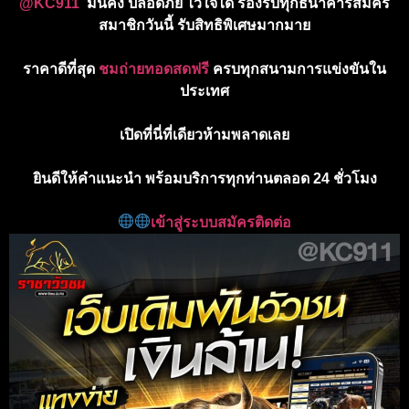
@KC911
มั่นคง ปลอดภัย ไว้ใจได้ รองรับทุกธนาคารสมัคร
สมาชิกวันนี้ รับสิทธิพิเศษมากมาย
ราคาดีที่สุด
ชมถ่ายทอดสดฟรี
ครบทุกสนามการแข่งขันใน
ประเทศ
เปิดที่นี่ที่เดียวห้ามพลาดเลย
ยินดีให้คำแนะนำ พร้อมบริการทุกท่านตลอด 24 ชั่วโมง
เข้าสู่ระบบสมัครติดต่อ