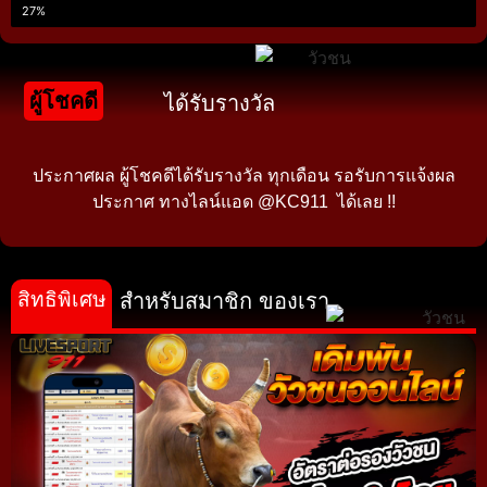
27%
ผู้โชคดี
ได้รับรางวัล
ประกาศผล ผู้โชคดีได้รับรางวัล ทุกเดือน รอรับการแจ้งผล
ประกาศ ทางไลน์แอด @KC911 ได้เลย !!
สิทธิพิเศษ
สำหรับสมาชิก ของเรา