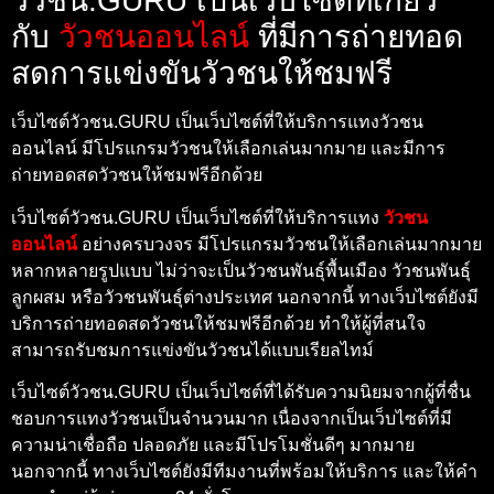
วัวชน.GURU เป็นเว็บไซต์ที่เกี่ยว
กับ
วัวชนออนไลน์
ที่มีการถ่ายทอด
สดการแข่งขันวัวชนให้ชมฟรี
เว็บไซต์วัวชน.GURU เป็นเว็บไซต์ที่ให้บริการแทงวัวชน
ออนไลน์ มีโปรแกรมวัวชนให้เลือกเล่นมากมาย และมีการ
ถ่ายทอดสดวัวชนให้ชมฟรีอีกด้วย
เว็บไซต์วัวชน.GURU เป็นเว็บไซต์ที่ให้บริการแทง
วัวชน
ออนไลน์
อย่างครบวงจร มีโปรแกรมวัวชนให้เลือกเล่นมากมาย
หลากหลายรูปแบบ ไม่ว่าจะเป็นวัวชนพันธุ์พื้นเมือง วัวชนพันธุ์
ลูกผสม หรือวัวชนพันธุ์ต่างประเทศ นอกจากนี้ ทางเว็บไซต์ยังมี
บริการถ่ายทอดสดวัวชนให้ชมฟรีอีกด้วย ทำให้ผู้ที่สนใจ
สามารถรับชมการแข่งขันวัวชนได้แบบเรียลไทม์
เว็บไซต์วัวชน.GURU เป็นเว็บไซต์ที่ได้รับความนิยมจากผู้ที่ชื่น
ชอบการแทงวัวชนเป็นจำนวนมาก เนื่องจากเป็นเว็บไซต์ที่มี
ความน่าเชื่อถือ ปลอดภัย และมีโปรโมชั่นดีๆ มากมาย
นอกจากนี้ ทางเว็บไซต์ยังมีทีมงานที่พร้อมให้บริการ และให้คำ