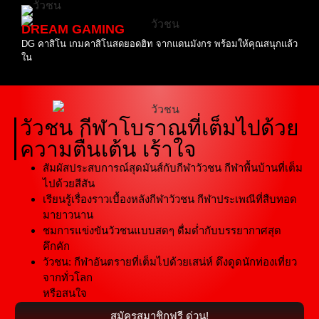
DREAM GAMING
DG คาสิโน เกมคาสิโนสดยอดฮิท จากแดนมังกร พร้อมให้คุณสนุกแล้ว
ใน
วัวชน กีฬาโบราณที่เต็มไปด้วย
ความตื่นเต้น เร้าใจ
สัมผัสประสบการณ์สุดมันส์กับกีฬาวัวชน กีฬาพื้นบ้านที่เต็ม
ไปด้วยสีสัน
เรียนรู้เรื่องราวเบื้องหลังกีฬาวัวชน กีฬาประเพณีที่สืบทอด
มายาวนาน
ชมการแข่งขันวัวชนแบบสดๆ ดื่มด่ำกับบรรยากาศสุด
คึกคัก
วัวชน: กีฬาอันตรายที่เต็มไปด้วยเสน่ห์ ดึงดูดนักท่องเที่ยว
จากทั่วโลก
หรือสนใจ
สมัครสมาชิกฟรี ด่วน!