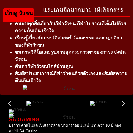
และเกมอีกมากมาย ให้เลือกสรร
เว็บดู วัวชน
ค้นพบทุกสิ่งเกี่ยวกับกีฬาวัวชน กีฬาโบราณที่เต็มไปด้วย
ความตื่นเต้น เร้าใจ
เรียนรู้เกี่ยวกับประวัติศาสตร์ วัฒนธรรม และกฎกติกา
ของกีฬาวัวชน
ชมภาพวิดีโอและรูปภาพสุดตระการตาของการแข่งขัน
วัวชน
ค้นหากีฬาวัวชนใกล้บ้านคุณ
สัมผัสประสบการณ์กีฬาวัวชนด้วยตัวเองและสัมผัสความ
ตื่นเต้นเร้าใจ
SA GAMING
บริการ คาสิโนสด เป็นเจ้าตลาด บาคาร่าออนไลน์ นานกว่า 10 ปี ต้อง
ยกให้ SA Casino