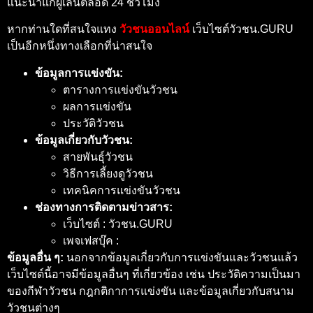
แนะนำแก่ผู้เล่นตลอด 24 ชั่วโมง
หากท่านใดที่สนใจแทง
วัวชนออนไลน์
เว็บไซต์วัวชน.GURU
เป็นอีกหนึ่งทางเลือกที่น่าสนใจ
ข้อมูลการแข่งขัน:
ตารางการแข่งขันวัวชน
ผลการแข่งขัน
ประวัติวัวชน
ข้อมูลเกี่ยวกับวัวชน:
สายพันธุ์วัวชน
วิธีการเลี้ยงดูวัวชน
เทคนิคการแข่งขันวัวชน
ช่องทางการติดตามข่าวสาร:
เว็บไซต์ : วัวชน.GURU
เพจเฟสบุ๊ค :
ข้อมูลอื่น ๆ:
นอกจากข้อมูลเกี่ยวกับการแข่งขันและวัวชนแล้ว
เว็บไซต์นี้อาจมีข้อมูลอื่นๆ ที่เกี่ยวข้อง เช่น ประวัติความเป็นมา
ของกีฬาวัวชน กฎกติกาการแข่งขัน และข้อมูลเกี่ยวกับสนาม
วัวชนต่างๆ