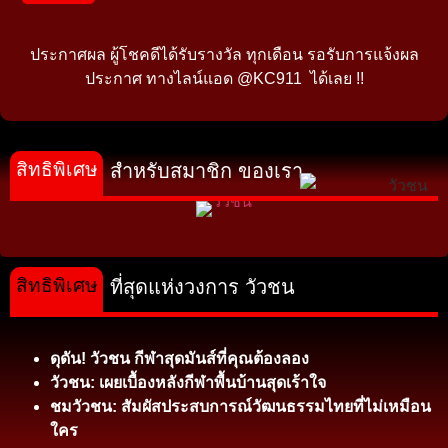
ประกาศผล ผู้โชคดีได้รับรางวัล ทุกเดือน รอรับการแจ้งผล
ประกาศ ทางไลน์แอด @KC911 ได้เลย !!
สิทธิพิเศษ
สำหรับสมาชิก ของเรา
สิทธิพิเศษ
ที่สุดแห่งวงการ วัวชน
ดุดัน! วัวชน กีฬาสุดมันส์ที่คุณต้องลอง
วัวชน: เผยเบื้องหลังกีฬาพื้นบ้านสุดเร้าใจ
ชมวัวชน: สัมผัสประสบการณ์วัฒนธรรมไทยที่ไม่เหมือน
ใคร