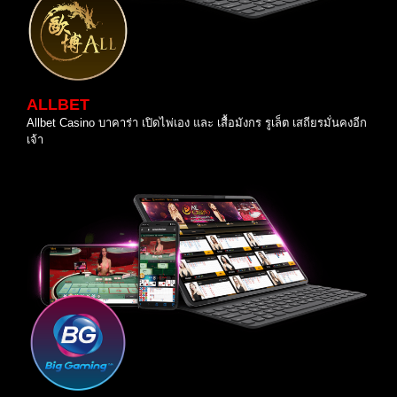
ALLBET
Allbet Casino บาคาร่า เปิดไพ่เอง และ เสื้อมังกร รูเล็ต เสถียรมั่นคงอีก
เจ้า