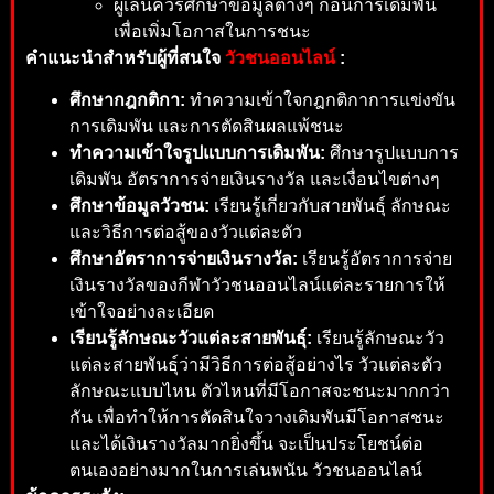
ผู้เล่นควรศึกษาข้อมูลต่างๆ ก่อนการเดิมพัน
เพื่อเพิ่มโอกาสในการชนะ
คำแนะนำสำหรับผู้ที่สนใจ
วัวชนออนไลน์
:
ศึกษากฎกติกา:
ทำความเข้าใจกฎกติกาการแข่งขัน
การเดิมพัน และการตัดสินผลแพ้ชนะ
ทำความเข้าใจรูปแบบการเดิมพัน:
ศึกษารูปแบบการ
เดิมพัน อัตราการจ่ายเงินรางวัล และเงื่อนไขต่างๆ
ศึกษาข้อมูลวัวชน:
เรียนรู้เกี่ยวกับสายพันธุ์ ลักษณะ
และวิธีการต่อสู้ของวัวแต่ละตัว
ศึกษาอัตราการจ่ายเงินรางวัล:
เรียนรู้อัตราการจ่าย
เงินรางวัลของกีฬาวัวชนออนไลน์แต่ละรายการให้
เข้าใจอย่างละเอียด
เรียนรู้ลักษณะวัวแต่ละสายพันธุ์:
เรียนรู้ลักษณะวัว
แต่ละสายพันธุ์ว่ามีวิธีการต่อสู้อย่างไร วัวแต่ละตัว
ลักษณะแบบไหน ตัวไหนที่มีโอกาสจะชนะมากกว่า
กัน เพื่อทำให้การตัดสินใจวางเดิมพันมีโอกาสชนะ
และได้เงินรางวัลมากยิ่งขึ้น จะเป็นประโยชน์ต่อ
ตนเองอย่างมากในการเล่นพนัน วัวชนออนไลน์