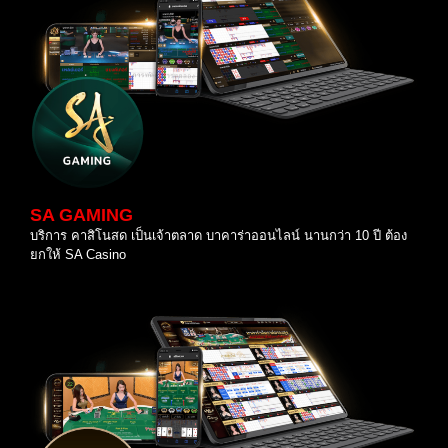
SA GAMING
บริการ คาสิโนสด เป็นเจ้าตลาด บาคาร่าออนไลน์ นานกว่า 10 ปี ต้อง
ยกให้ SA Casino