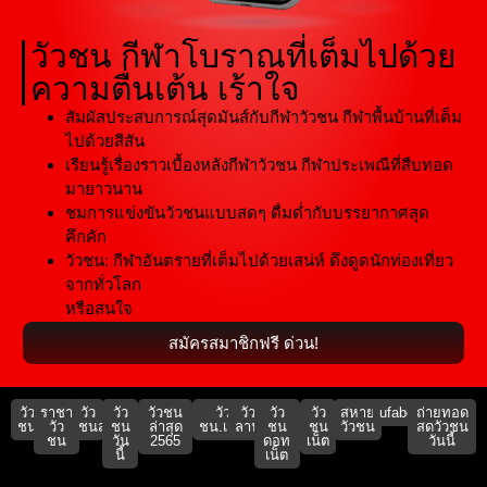
วัวชน กีฬาโบราณที่เต็มไปด้วย
ความตื่นเต้น เร้าใจ
สัมผัสประสบการณ์สุดมันส์กับกีฬาวัวชน กีฬาพื้นบ้านที่เต็ม
ไปด้วยสีสัน
เรียนรู้เรื่องราวเบื้องหลังกีฬาวัวชน กีฬาประเพณีที่สืบทอด
มายาวนาน
ชมการแข่งขันวัวชนแบบสดๆ ดื่มด่ำกับบรรยากาศสุด
คึกคัก
วัวชน: กีฬาอันตรายที่เต็มไปด้วยเสน่ห์ ดึงดูดนักท่องเที่ยว
จากทั่วโลก
หรือสนใจ
สมัครสมาชิกฟรี ด่วน!
วัว
ราชา
วัว
วัว
วัวชน
วัว
วัว
วัว
วัว
สหาย
ufabet911
ถ่ายทอด
ชน
วัว
ชนสด
ชน
ล่าสุด
ชน.เน็ต
ลาน
ชน
ชน
วัวชน
สดวัวชน
ชน
วัน
2565
ดอท
เน็ต
วันนี้
นี้
เน็ต