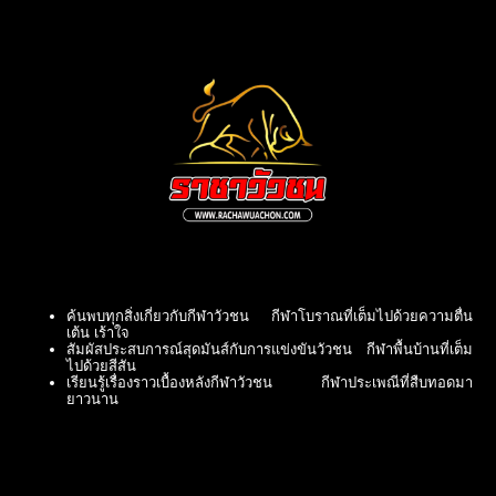
ค้นพบทุกสิ่งเกี่ยวกับกีฬาวัวชน กีฬาโบราณที่เต็มไปด้วยความตื่น
เต้น เร้าใจ
สัมผัสประสบการณ์สุดมันส์กับการแข่งขันวัวชน กีฬาพื้นบ้านที่เต็ม
ไปด้วยสีสัน
เรียนรู้เรื่องราวเบื้องหลังกีฬาวัวชน กีฬาประเพณีที่สืบทอดมา
ยาวนาน
ชมการแข่งขันวัวชนแบบสดๆ ดื่มด่ำกับบรรยากาศสุดคึกคัก
วัวชน: กีฬาอันตรายที่เต็มไปด้วยเสน่ห์ ดึงดูดนักท่องเที่ยวจากทั่ว
โลก
ธนาคารที่เปิดให้บริการอย่างเป็นทางการ ฝาก-ถอน อัตโนมัติ