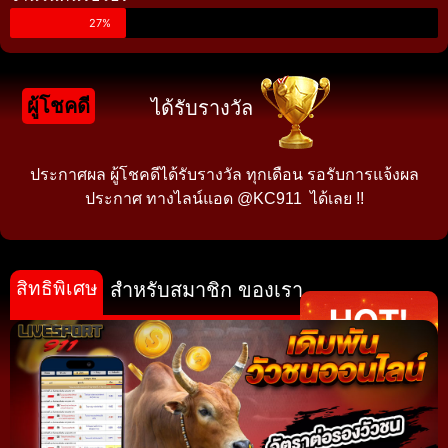
27%
ผู้โชคดี
ได้รับรางวัล
ประกาศผล ผู้โชคดีได้รับรางวัล ทุกเดือน รอรับการแจ้งผล
ประกาศ ทางไลน์แอด @KC911 ได้เลย !!
สิทธิพิเศษ
สำหรับสมาชิก ของเรา