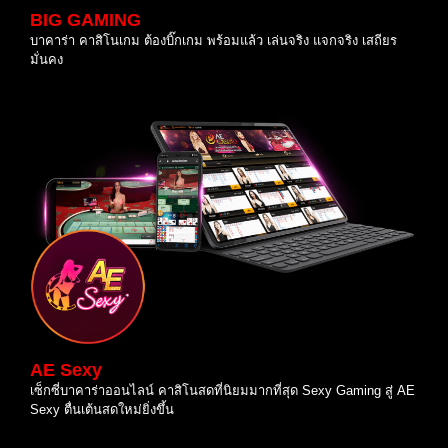
BIG GAMING
บาคาร่า คาสิโนเกม ต้องบิ๊กเกม พร้อมแล้ว เล่นจริง แจกจริง เสถียร
มั่นคง
AE Sexy
เซ็กซี่บาคาร่าออนไลน์ คาสิโนสดที่นิยมมากที่สุด Sexy Gaming สู่ AE
Sexy ตื่นเต้นสดใหม่ยิ่งขึ้น