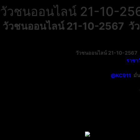
วัวชนออนไลน์ 21-10-25
วัวชนออนไลน์ 21-10-2567 วัว
วัวชนออนไลน์ 21-10-2567 วั
ราชาว
@KC911
มั