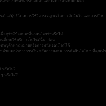
พันด้วยเงินที่สามารถเสียได้ และไม่ควรเดิมพันเกินตัว
์ แต่ผู้บริโภคควรใช้วิจารณญาณในการตัดสินใจ และควรศึกษาข้อ
เพื่อดูว่ามีข้อเสนอที่น่าสนใจกว่าหรือไม่
ี่เคยใช้บริการเว็บไซต์นี้มาก่อน
่ยวชาญด้านกฎหมายหรือการพนันออนไลน์ได้
้น ไม่ใช่คำแนะนำทางการเงิน หรือการลงทุน การตัดสินใจใด ๆ ที่คุณ
U หรือไม่?
น ๆ หรือไม่?