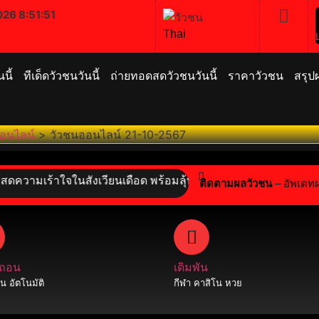
026 8:51:52
Thai
นี้
ทีเด็ดวัวชนวันนี้
ถ่ายทอดสดวัวชนวันนี้
ราคาวัวชน
สรุป
อนไลน์
>
วัวชนออนไลน์ 21-10-2567
เร้าใจในสังเวียนเดือด พร้อมลุ้นเดิมพันสุดมันส์ไปกับเรา! มาร่ว
ติดตามผลวัวชน
– อัพเดท
 ถอน
เดิมพัน
 อัตโนมัติ
กีฬา คาสิโน หวย