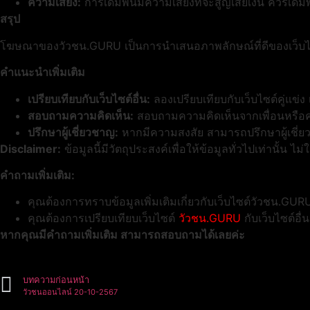
ความเสี่ยง:
การเดิมพันมีความเสี่ยงที่จะสูญเสียเงิน ควรเดิม
สรุป
โฆษณาของวัวชน.GURU เป็นการนำเสนอภาพลักษณ์ที่ดีของเว็บไซต
คำแนะนำเพิ่มเติม
เปรียบเทียบกับเว็บไซต์อื่น:
ลองเปรียบเทียบกับเว็บไซต์คู่แข่ง 
สอบถามความคิดเห็น:
สอบถามความคิดเห็นจากเพื่อนหรือคนท
ปรึกษาผู้เชี่ยวชาญ:
หากมีความสงสัย สามารถปรึกษาผู้เชี
Disclaimer:
ข้อมูลนี้มีวัตถุประสงค์เพื่อให้ข้อมูลทั่วไปเท่านั
คำถามเพิ่มเติม:
คุณต้องการทราบข้อมูลเพิ่มเติมเกี่ยวกับเว็บไซต์วัวชน.GUR
คุณต้องการเปรียบเทียบเว็บไซต์
วัวชน.GURU
กับเว็บไซต์อื่
หากคุณมีคำถามเพิ่มเติม สามารถสอบถามได้เลยค่ะ
บทความก่อนหน้า
วัวชนออนไลน์ 20-10-2567