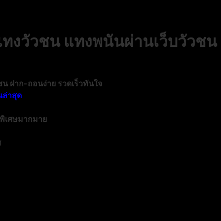
ทงวัวชน แทงพนันผ่านเว็บวัวชน
ชน ฝาก-ถอนง่าย รวดเร็วทันใจ
ล่าสุด
ธิพิเศษมากมาย
ศ