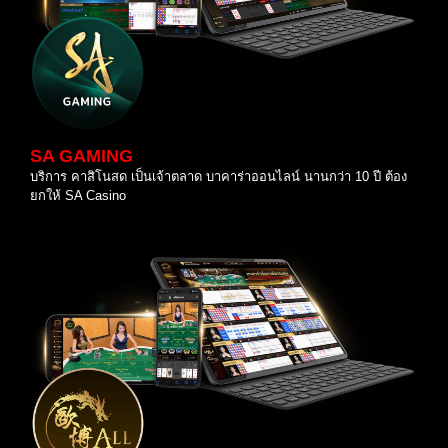
SA GAMING
บริการ คาสิโนสด เป็นเจ้าตลาด บาคาร่าออนไลน์ นานกว่า 10 ปี ต้อง
ยกให้ SA Casino