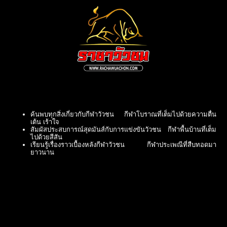
ค้นพบทุกสิ่งเกี่ยวกับกีฬาวัวชน กีฬาโบราณที่เต็มไปด้วยความตื่น
เต้น เร้าใจ
สัมผัสประสบการณ์สุดมันส์กับการแข่งขันวัวชน กีฬาพื้นบ้านที่เต็ม
ไปด้วยสีสัน
เรียนรู้เรื่องราวเบื้องหลังกีฬาวัวชน กีฬาประเพณีที่สืบทอดมา
ยาวนาน
ชมการแข่งขันวัวชนแบบสดๆ ดื่มด่ำกับบรรยากาศสุดคึกคัก
วัวชน: กีฬาอันตรายที่เต็มไปด้วยเสน่ห์ ดึงดูดนักท่องเที่ยวจากทั่ว
โลก
ธนาคารที่เปิดให้บริการอย่างเป็นทางการ ฝาก-ถอน อัตโนมัติ