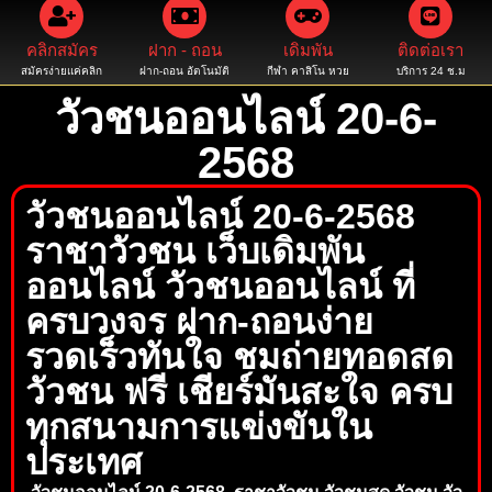
คลิกสมัคร
ฝาก - ถอน
เดิมพัน
ติดต่อเรา
สมัครง่ายแค่คลิก
ฝาก-ถอน อัตโนมัติ
กีฬา คาสิโน หวย
บริการ 24 ช.ม
วัวชนออนไลน์ 20-6-
2568
วัวชนออนไลน์ 20-6-2568
ราชาวัวชน เว็บเดิมพัน
ออนไลน์ วัวชนออนไลน์ ที่
ครบวงจร ฝาก-ถอนง่าย
รวดเร็วทันใจ ชมถ่ายทอดสด
วัวชน ฟรี เชียร์มันสะใจ ครบ
ทุกสนามการแข่งขันใน
ประเทศ