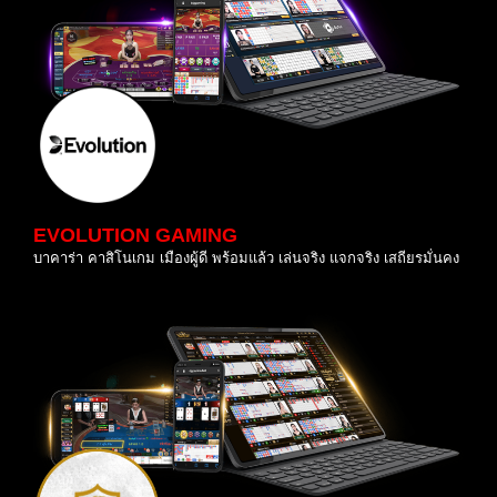
EVOLUTION GAMING
บาคาร่า คาสิโนเกม เมืองผู้ดี พร้อมแล้ว เล่นจริง แจกจริง เสถียรมั่นคง