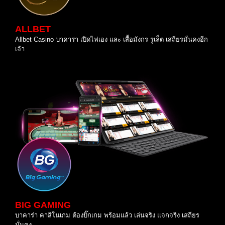
ALLBET
Allbet Casino บาคาร่า เปิดไพ่เอง และ เสื้อมังกร รูเล็ต เสถียรมั่นคงอีก
เจ้า
BIG GAMING
บาคาร่า คาสิโนเกม ต้องบิ๊กเกม พร้อมแล้ว เล่นจริง แจกจริง เสถียร
มั่นคง