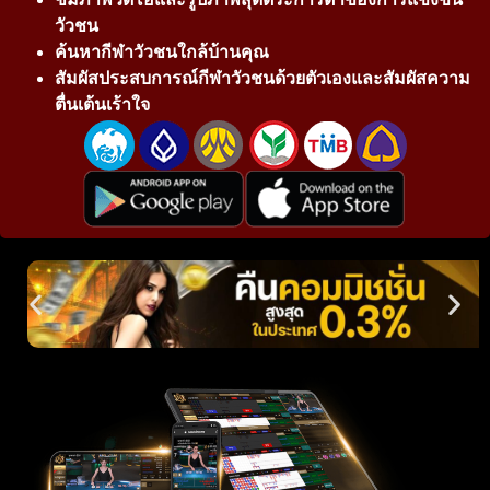
วัวชน
ค้นหากีฬาวัวชนใกล้บ้านคุณ
สัมผัสประสบการณ์กีฬาวัวชนด้วยตัวเองและสัมผัสความ
ตื่นเต้นเร้าใจ