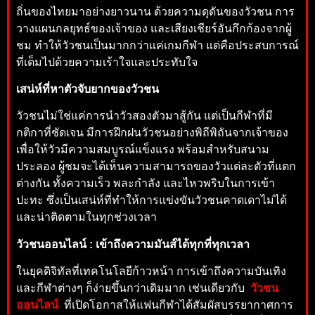
ถิ่นของไทยมาอย่างยาวนาน ด้วยความดุดันของวัวชน การ
วางแผนกลยุทธ์ของเจ้าของ และเสียงเชียร์อันกึกก้องจากผู้
ชม ทำให้วัวชนเป็นมากกว่าแค่เกมกีฬา แต่คือประสบการณ์
ที่เต็มไปด้วยความเร้าใจและประทับใจ
เสน่ห์ที่หาตัวจับยากของวัวชน
วัวชนไม่ใช่แค่การนำวัวสองตัวมาสู้กัน แต่เป็นกีฬาที่มี
กติกาที่ชัดเจน มีการฝึกฝนวัวชนอย่างพิถีพิถันจากเจ้าของ
เพื่อให้วัวมีความสมบูรณ์แข็งแรง พร้อมสำหรับสนาม
ประลอง ผู้ชมจะได้เห็นความสามารถของวัวแต่ละตัวที่แตก
ต่างกัน ทั้งความเร็ว พละกำลัง และไหวพริบในการเข้า
ปะทะ ซึ่งเป็นเสน่ห์ที่ทำให้การแข่งขันวัวชนคาดเดาไม่ได้
และน่าติดตามในทุกช่วงเวลา
วัวชนออนไลน์ : เข้าถึงความมันส์ได้ทุกที่ทุกเวลา
ในยุคดิจิทัลที่เทคโนโลยีก้าวหน้า การเข้าถึงความบันเทิง
และกีฬาต่างๆ ก็ง่ายขึ้นกว่าเดิมมาก เช่นเดียวกับ
วัวชน
ออนไลน์
ที่เปิดโอกาสให้แฟนกีฬาได้สัมผัสบรรยากาศการ