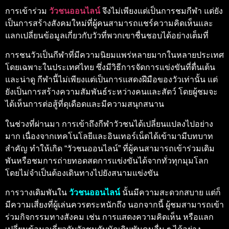
การเข้าร่วม
วัวชนออนไลน์
จึงไม่เพียงแต่เป็นการชมกีฬา แต่ยัง
เป็นการสร้างสังคมใหม่ที่ผู้คนสามารถแชร์ความคิดเห็นและ
แลกเปลี่ยนข้อมูลเกี่ยวกับวัวที่พวกเขาชื่นชอบได้อย่างเต็มที่
การชนวัวเป็นกีฬาที่มีความนิยมแพร่หลายมากในหลายประเทศ
โดยเฉพาะในประเทศไทย ซึ่งมีวิธีการจัดการแข่งขันที่ตื่นเต้น
และน่าดู กีฬานี้ไม่เพียงแต่เป็นการแสดงฝีมือของวัวเท่านั้น แต่
ยังเป็นการสร้างความสัมพันธ์ระหว่างคนและสัตว์ โดยผู้ชมจะ
ได้เห็นการต่อสู้ที่ดุเดือดและมีความสนุกสนาน
ในช่วงที่ผ่านมา การเข้าถึงกีฬาวัวชนได้เปลี่ยนแปลงไปอย่าง
มาก เนื่องจากเทคโนโลยีและอินเทอร์เน็ตได้เข้ามามีบทบาท
สำคัญ ทำให้เกิด “วัวชนออนไลน์” ที่ผู้คนสามารถเข้าร่วมเดิม
พันหรือชมการถ่ายทอดสดการแข่งขันได้จากทั่วทุกมุมโลก
โดยไม่จำเป็นต้องเดินทางไปยังสนามแข่งขัน
การวางเดิมพันใน
วัวชนออนไลน์
นั้นมีความสะดวกสบาย แต่ก็
มีความเสี่ยงที่ผู้เล่นควรตระหนักถึง นอกจากนี้ ผู้ชมสามารถเข้า
ร่วมกิจกรรมทางสังคม เช่น การแสดงความคิดเห็น หรือแลก