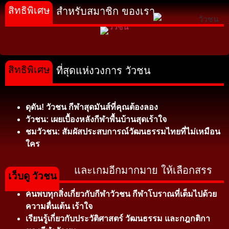
สิทธิพิเศษ
สำหรับสมาชิก ของเรา
สิทธิพิเศษ
ที่สุดแห่งวงการ วัวชน
ดุดัน! วัวชน กีฬาสุดมันส์ที่คุณต้องลอง
วัวชน: เผยเบื้องหลังกีฬาพื้นบ้านสุดเร้าใจ
ชมวัวชน: สัมผัสประสบการณ์วัฒนธรรมไทยที่ไม่เหมือน
ใคร
และเกมอีกมากมาย ให้เลือกสรร
เว็บดู วัวชน
ค้นพบทุกสิ่งเกี่ยวกับกีฬาวัวชน กีฬาโบราณที่เต็มไปด้วย
ความตื่นเต้น เร้าใจ
เรียนรู้เกี่ยวกับประวัติศาสตร์ วัฒนธรรม และกฎกติกา