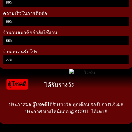
89%
ความเร็วในการติดต่อ
69%
จำนวนสมาชิกกำลังใช้งาน
55%
จำนวนคนรับโปร
27%
ผู้โชคดี
ได้รับรางวัล
ประกาศผล ผู้โชคดีได้รับรางวัล ทุกเดือน รอรับการแจ้งผล
ประกาศ ทางไลน์แอด @KC911 ได้เลย !!