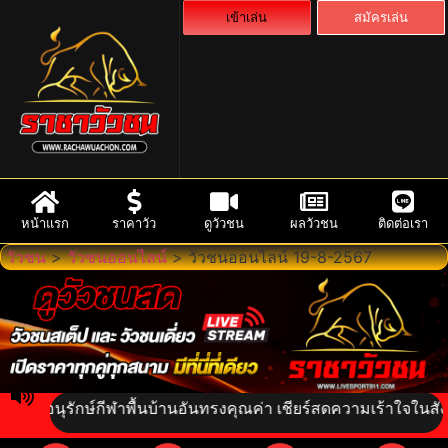
เข้าเล่น
สมัครเล่น
หน้าแรก
ราคาวัว
ดูวัวชน
ผลวัวชน
ติดต่อเรา
วัวชน
>
วัวชนออนไลน์
>
วัวชนออนไลน์ 19-8-2567
อนุรักษ์กีฬาพื้นบ้านอันทรงคุณค่า เชียร์สดความเร้าใจในสังเวียน