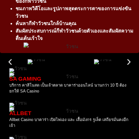
ของกีฬาวัวชน
ชมภาพวิดีโอและรูปภาพสุดตระการตาของการแข่งขัน
วัวชน
ค้นหากีฬาวัวชนใกล้บ้านคุณ
สัมผัสประสบการณ์กีฬาวัวชนด้วยตัวเองและสัมผัสความ
ตื่นเต้นเร้าใจ
SA GAMING
บริการ คาสิโนสด เป็นเจ้าตลาด บาคาร่าออนไลน์ นานกว่า 10 ปี ต้อง
ยกให้ SA Casino
ALLBET
Allbet Casino บาคาร่า เปิดไพ่เอง และ เสื้อมังกร รูเล็ต เสถียรมั่นคงอีก
เจ้า